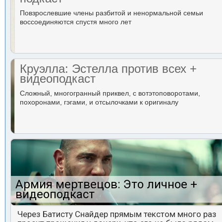
Повзрослевшие члены разбитой и ненормальной семьи
воссоединяются спустя много лет
Круэлла: Эстелла против всех +
видеоподкаст
Сложный, многогранный приквел, с вотэтоповоротами,
похоронами, гэгами, и отсылочками к оригиналу
Армия мертвецов: Это личное +
видеоподкаст
Через Батисту Снайдер прямым текстом много раз