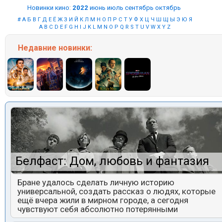
Новинки кино
:
2022
июнь
июль
сентябрь
октябрь
#
А
Б
В
Г
Д
Е
Ё
Ж
З
И
Й
К
Л
М
Н
О
П
Р
С
Т
У
Ф
Х
Ц
Ч
Ш
Щ
Ы
Э
Ю
Я
A
B
C
D
E
F
G
H
I
J
K
L
M
N
O
P
Q
R
S
T
U
V
W
X
Y
Z
Недавние
новинки:
Белфаст: Дом, любовь и фантазия
Бране удалось сделать личную историю
универсальной, создать рассказ о людях, которые
ещё вчера жили в мирном городе, а сегодня
чувствуют себя абсолютно потерянными