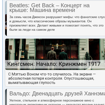
Beatles: Get Back – Концерт на
крыше: Машина времени
За семь часов Джексон разрушает мифы: что фанатские слух
и домысли, что классические образы музыкантов. Он
приземляет всех. Делает живыми и помогает понять, что это
были за люди на самом деле
Кингсмен: Начало: Кринжмен 1917
С Мэттью Воном что-то случилось. На экране —
абсолютная потеря контроля. Опустошающая,
выматывающая глупость
Вальдо: Двенадцать друзей Ханнэм
Уютное, стильное и атмосферное персонажное кино с
некоторым детективным уклоном — результат вполне радует