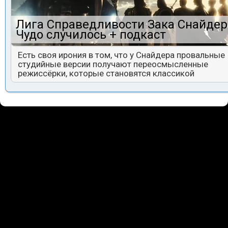
Лига Справедливости Зака Снайдер
Чудо случилось + подкаст
Есть своя ирония в том, что у Снайдера провальные
студийные версии получают переосмысленные
режиссёрки, которые становятся классикой