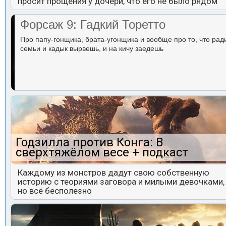
просит прощения у дочери, что его не было рядом
Форсаж 9: Гадкий Торетто
Про папу-гонщика, брата-угонщика и вообще про то, что рад
семьи и кадык вырвешь, и на кичу заедешь
Годзилла против Конга: В
сверхтяжёлом весе + подкаст
Каждому из монстров дадут свою собственную
историю с теориями заговора и милыми девочками,
но всё бесполезно