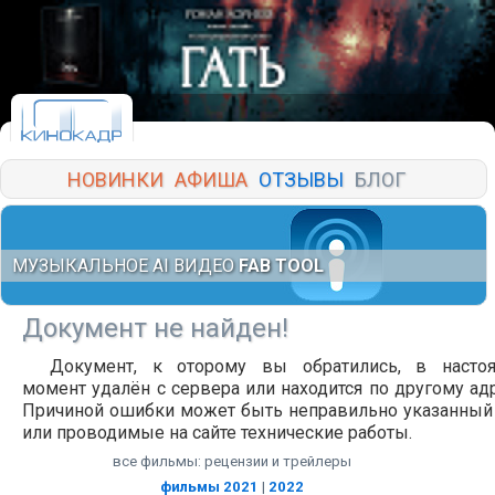
НОВИНКИ
АФИША
ОТЗЫВЫ
БЛОГ
МУЗЫКАЛЬНОЕ AI ВИДЕО
FAB TOOL
Документ не найден!
Документ, к оторому вы обратились, в насто
момент удалён с сервера или находится по другому адр
Причиной ошибки может быть неправильно указанный
или проводимые на сайте технические работы.
все фильмы: рецензии и трейлеры
фильмы 2021
|
2022