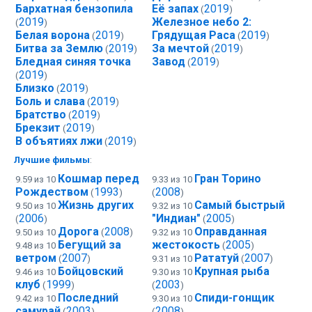
Бархатная бензопила
Её запах
2019
(
)
2019
Железное небо 2:
(
)
Белая ворона
2019
Грядущая Раса
2019
(
)
(
)
Битва за Землю
2019
За мечтой
2019
(
)
(
)
Бледная синяя точка
Завод
2019
(
)
2019
(
)
Близко
2019
(
)
Боль и слава
2019
(
)
Братство
2019
(
)
Брекзит
2019
(
)
В объятиях лжи
2019
(
)
Лучшие фильмы
:
Кошмар перед
Гран Торино
9.59 из 10
9.33 из 10
Рождеством
1993
2008
(
)
(
)
Жизнь других
Самый быстрый
9.50 из 10
9.32 из 10
2006
"Индиан"
2005
(
)
(
)
Дорога
2008
Оправданная
9.50 из 10
(
)
9.32 из 10
Бегущий за
жестокость
2005
9.48 из 10
(
)
ветром
2007
Рататуй
2007
(
)
9.31 из 10
(
)
Бойцовский
Крупная рыба
9.46 из 10
9.30 из 10
клуб
1999
2003
(
)
(
)
Последний
Спиди-гонщик
9.42 из 10
9.30 из 10
самурай
2003
2008
(
)
(
)