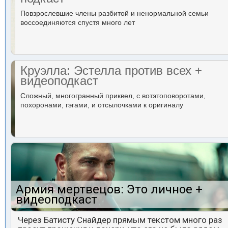
Повзрослевшие члены разбитой и ненормальной семьи
воссоединяются спустя много лет
Круэлла: Эстелла против всех +
видеоподкаст
Сложный, многогранный приквел, с вотэтоповоротами,
похоронами, гэгами, и отсылочками к оригиналу
Армия мертвецов: Это личное +
видеоподкаст
Через Батисту Снайдер прямым текстом много раз