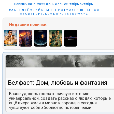
Новинки кино
:
2022
июнь
июль
сентябрь
октябрь
#
А
Б
В
Г
Д
Е
Ё
Ж
З
И
Й
К
Л
М
Н
О
П
Р
С
Т
У
Ф
Х
Ц
Ч
Ш
Щ
Ы
Э
Ю
Я
A
B
C
D
E
F
G
H
I
J
K
L
M
N
O
P
Q
R
S
T
U
V
W
X
Y
Z
Недавние
новинки:
Белфаст: Дом, любовь и фантазия
Бране удалось сделать личную историю
универсальной, создать рассказ о людях, которые
ещё вчера жили в мирном городе, а сегодня
чувствуют себя абсолютно потерянными