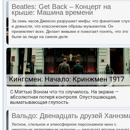
Beatles: Get Back – Концерт на
крыше: Машина времени
За семь часов Джексон разрушает мифы: что фанатские слух
и домысли, что классические образы музыкантов. Он
приземляет всех. Делает живыми и помогает понять, что это
были за люди на самом деле
Кингсмен: Начало: Кринжмен 1917
С Мэттью Воном что-то случилось. На экране —
абсолютная потеря контроля. Опустошающая,
выматывающая глупость
Вальдо: Двенадцать друзей Ханнэм
Уютное, стильное и атмосферное персонажное кино с
некоторым детективным уклоном — результат вполне радует