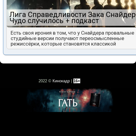
Лига Справедливости Зака Снайдер
Чудо случилось + подкаст
Есть своя ирония в том, что у Снайдера провальные
студийные версии получают переосмысленные
режиссёрки, которые становятся классикой
2022 ©
Кинокадр
|
16+