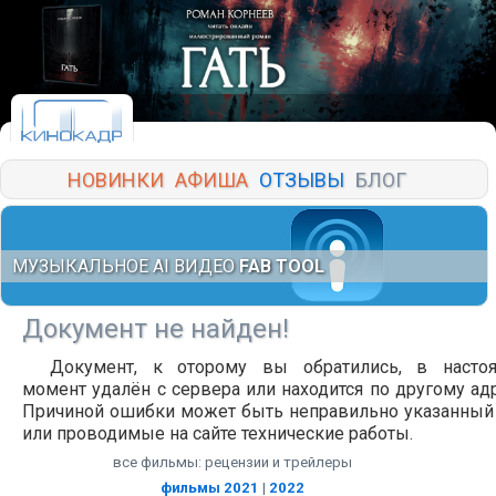
НОВИНКИ
АФИША
ОТЗЫВЫ
БЛОГ
МУЗЫКАЛЬНОЕ AI ВИДЕО
FAB TOOL
Документ не найден!
Документ, к оторому вы обратились, в насто
момент удалён с сервера или находится по другому адр
Причиной ошибки может быть неправильно указанный
или проводимые на сайте технические работы.
все фильмы: рецензии и трейлеры
фильмы 2021
|
2022