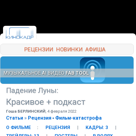
РЕЦЕНЗИИ
НОВИНКИ
АФИША
МУЗЫКАЛЬНОЕ AI ВИДЕО
FAB TOOL
Падение Луны
:
Красивое + подкаст
Гоша БЕРЛИНСКИЙ
,
4 февраля 2022
Статьи
»
Рецензия
Фильм-катастрофа
О ФИЛЬМЕ
:
РЕЦЕНЗИЯ
|
КАДРЫ: 3
|