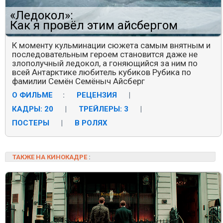
«Ледокол»:
Как я провёл этим айсбергом
К моменту кульминации сюжета самым внятным и
последовательным героем становится даже не
злополучный ледокол, а гоняющийся за ним по
всей Антарктике любитель кубиков Рубика по
фамилии Семён Семёныч Айсберг
О ФИЛЬМЕ
:
РЕЦЕНЗИЯ
|
КАДРЫ: 20
|
ТРЕЙЛЕРЫ: 3
|
ПОСТЕРЫ
|
В РОЛЯХ
ТАКЖЕ НА КИНОКАДРЕ
: