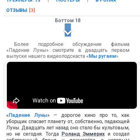
ТРЕЙЛЕРЫ: 13
|
ПОСТЕРЫ
|
В РОЛЯХ
ОТЗЫВЫ
[3]
:
Боттом 18
Более подробное обсуждение фильма
«Падение Луны» смотрите в двадцать первом
выпуске нашего видеоподскаста «
Мы ругаем
».
«
Падение Луны
» — дорогое кино про то, как
уборщик спасает планету от, собственно, падающей
Луны. Двадцать лет назад оно стало бы культовым,
но не сегодня. Тогда
Роланд Эммерих
и создал