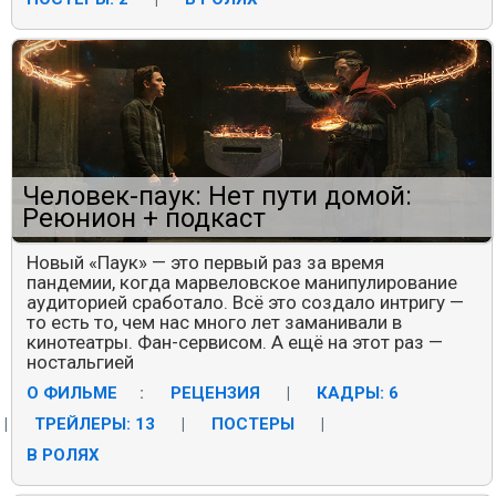
Человек-паук: Нет пути домой:
Реюнион + подкаст
Новый «Паук» — это первый раз за время
пандемии, когда марвеловское манипулирование
аудиторией сработало. Всё это создало интригу —
то есть то, чем нас много лет заманивали в
кинотеатры. Фан-сервисом. А ещё на этот раз —
ностальгией
О ФИЛЬМЕ
:
РЕЦЕНЗИЯ
|
КАДРЫ: 6
|
ТРЕЙЛЕРЫ: 13
|
ПОСТЕРЫ
|
В РОЛЯХ