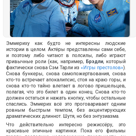
Эммериху как будто не интересны людские
истории в целом. Актёры представлены сами себе,
и поэтому либо читают в полсилы, либо играют
привычные роли (как, например,
Брэдли
, который
фактически снова Сэм Тарли из
«Игры престолов»
).
Снова бункеры, снова самопожертвования, снова
кто-то встречает апокалипсис, стоя на краю горы, и
снова кто-то тайно влетает в логово пришельцев,
полагая, что это билет в один конец. Снова кто-то
должен остаться и нажать кнопку, чтобы остальные
спаслись. Эммерих всё это проговаривает одним
ровным быстрым темпом, без акцентирующих
драматических длиннот. Шутя, но без энтузиазма.
Что действительно интересно режиссёру, это
красивые эпичные картинки. Пока его фильмы