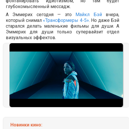
фонтанировать идиотизмом, но там будет
глубокомысленный мессадж.
А Эммерих сегодня — это
Майкл Бэй
вчера,
который снимал
«Трансформеры 4-5»
. Но даже Бэй
старался делать маленькие фильмы для души. А
Эммерих для души только супервайзит отдел
визуальных эффектов.
Новинки кино: