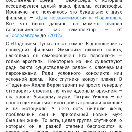
собственный бренд — режиссёра, с которым
ассоциируется целый жанр, фильмы-катастрофы.
Иронично, что получилось это буквально с двух
фильмов —
«Дня независимости»
и
«Годзиллы»
.
Всё, что было дальше, на момент выхода
воспринималось как самоповтор — от
«Послезавтра»
до
«2012»
.
С «Падением Луны» то же самое. В дополнение в
последних фильмах Эммериха сложно понять,
насколько он самоироничен. Его персонажи —
голые архетипы. Некоторые из них существуют
ради факта существования рядом с ключевыми
персонажами. Ради условного конфликта или
условной драмы. Как спутники вокруг планет. В
«Падении»
Холли Берри
звонит не просто генералу
отговорить стрелять по луне ядерным оружием —
она звонит бывшему мужу.
Патрик Уилсон
— не
просто щетинистый киногерой в красивой кожанке
и на мотоцикле. У него есть бывшая жена,
проблемный сын и прикольный новый муж
бывшей жены. То есть, целая группа спутников, о
которых он в разной степени беспокоится в