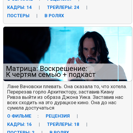
КАДРЫ: 14
|
ТРЕЙЛЕРЫ: 24
|
ПОСТЕРЫ
|
В РОЛЯХ
Матрица: Воскрешение:
К чертям семью + подкаст
Лане Вачовски плевать. Она сказала то, что хотела.
Перерезав горло Архитектору, заставив Киану
Ривза выйти из образа Джона Уика. Заставив нас
всех сходить на это дурацкое кино. Она до нас
сумела достучаться
О ФИЛЬМЕ
:
РЕЦЕНЗИЯ
|
КАДРЫ: 16
|
ТРЕЙЛЕРЫ: 18
|
ПОСТЕРЫ: 2
|
В РОЛЯХ