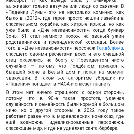
наоборот. И как всегда было у Эммериха —
выживают только везучие или люди со связями. В
«Падении Луны» это не настолько комично, как
было в «2012», где герои просто нашли лазейки в
спасательном корабле, как хитрые крысы, но как
уже было в «Дне независимости», когда бункер
Зоны 51 стал немного похож на званый ужин
родственников и президентской команды. Более
того, в «Дне независимости» персонаж
Голдблюма
,
спасшего своими расчётами всех, и его смешной
отец оказались на борту с Президентом чисто
случайно — потому что Голдблюм приехал к
бывшей жене в Белый дом и попал на момент
эвакуации. В таком же алгоритме уборщик из
«Падения» попадает в НАСА и спасает планету.
В этом нет ничего страшного с одной стороны,
потому что в 90-е такая простота, удачная
случайность и семейность были нормой в большом
кино, но с другой стороны, в 2022 году такое
работает разве что в марвеловских комиксах, где
ещё возможны идеализированные персонажи,
спасающие мир, и где не удивляет санта-барбара.