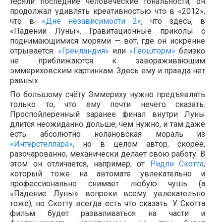
теряли последние человеческие тональности, он
продолжал удивлять креативностью что в «2012»,
что в
«Дне независимости 2»
, что здесь, в
«Падении Луны». Гравитационные приколы с
поднимающимися морями — вот, где он искренне
отрывается.
«Гренландия»
или
«Геошторм»
близко
не приближаются к завораживающим
эммериховским картинкам. Здесь ему и правда нет
равных.
По большому счёту Эммериху нужно предъявлять
только то, что ему почти нечего сказать.
Проспойлеренный заранее финал внутри Луны
длится неожиданно дольше, чем нужно, и там даже
есть абсолютно нолановская мораль из
«Интерстеллара»
, но в целом автор, скорее,
разочарованно, механически делает свою работу. В
этом он отличается, например, от
Ридли Скотта
,
который тоже на автомате увлекательно и
профессионально снимает любую чушь (а
«Падение Луны» вопреки всему увлекательно
тоже), но Скотту всегда есть что сказать. У Скотта
фильм будет разваливаться на части и