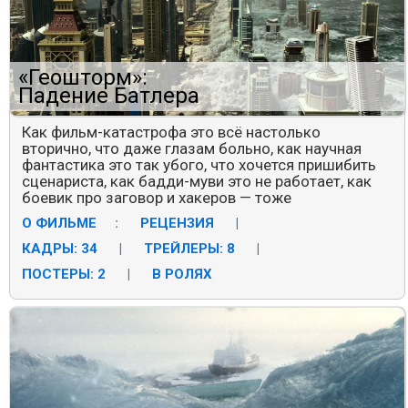
«Геошторм»:
Падение Батлера
Как фильм-катастрофа это всё настолько
вторично, что даже глазам больно, как научная
фантастика это так убого, что хочется пришибить
сценариста, как бадди-муви это не работает, как
боевик про заговор и хакеров — тоже
О ФИЛЬМЕ
:
РЕЦЕНЗИЯ
|
КАДРЫ: 34
|
ТРЕЙЛЕРЫ: 8
|
ПОСТЕРЫ: 2
|
В РОЛЯХ