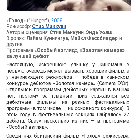
«
Голод
» ("Hunger"),
2008
Режиссёр:
Стив Маккуин
Авторы сценария:
Стив Маккуин
,
Энда Уолш
В ролях:
Лайам Куннингуа
,
Майкл Фассбиндер
и
другие.
Программа «
Особый взгляд
»,
«Золотая камера»
за лучший дебют
Настоящую, искреннюю улыбку у киномана в
первую очередь может вызвать хороший фильм, а
у начинающего режиссёра — победа в каннском
конкурсе дебютов «Золотая камера» (Camera D’Or).
Отдельной программы дебютных картин в Каннах
нет, поэтому за главный приз сражаются все
дебютные фильмы из разных фестивальных
программ (в том числе — из основного конкурса). В
этом году в фестивальных секциях набралось 22
дебюта. Сразу несколько из них — в программе
«Особый взгляд».
Среди них британский фильм «Голод» режиссера,