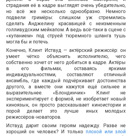
страдания её в кадре выглядят очень убедительно,
но всё же несколько однообразно. Немного
подвели гримёры: слишком уж стремились
сделать Анджелину красавицей с неизменным
голливудским мейкапом. А ведь всё-таки в сцене с
«купанием» под струей тюремного шланга тушь
могла бы и потечь.
Конечно, Клинт Иствуд — актёрский режиссёр: он
умеет чётко объяснить исполнителю, чего
собственно хочет от него добиться в кадре. Актёры
в его фильмах, оставаясь яркими
индивидуальностями, составляют отличный
ансамбль, где каждый подчёркивает достоинства
другого, а вместе они кажутся ещё сильнее и
выразительнее. «Блондинчик» Клинт не
экспериментирует с формой, не изобретает новый
киноязык, он просто рассказывает киноистории и
порой делает это лучше иных молодых
режиссёров-новаторов.
Иствуд дарит своим героям надежду. Разве не
хороший он человек? И только
плохой или злой