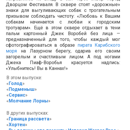
Дворцом Фестиваля. В сквере стоят «дорожные»
знаки для выгуливающих собак с трогательным
призывом соблюдать чистоту: «Любовь к Вашим
собакам начинается с любви к городским
тротуарам». Ещё в этом сквере отдыхает в тени
пальм картонный Джек Воробей без лица —
предназначенный для того, чтобы каждый мог
сфотографироваться в образе
пирата Карибского
моря
на Лазурном берегу, одарив его своим
загорелым и счастливым лицом. А под ногами
Джека Пиаф-Воробья красуется надпись:
«Улыбнитесь! Вы в Каннах!»
В этом выпуске:
«
Голод
»
«
Подменыш
»
«
Сервис
»
«
Молчание Лорны
»
В других выпусках:
«
Граница рассвета
»
«
Хортен
»