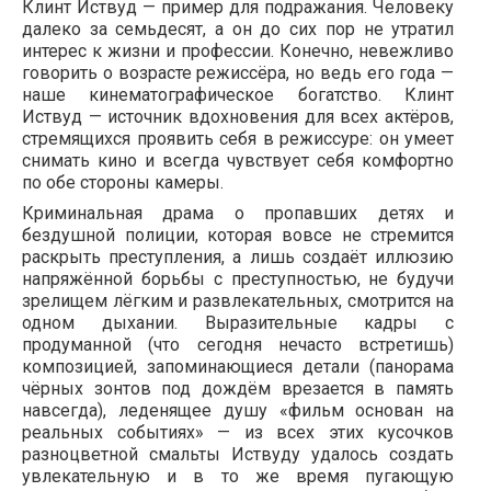
Клинт Иствуд — пример для подражания. Человеку
далеко за семьдесят, а он до сих пор не утратил
интерес к жизни и профессии. Конечно, невежливо
говорить о возрасте режиссёра, но ведь его года —
наше кинематографическое богатство. Клинт
Иствуд — источник вдохновения для всех актёров,
стремящихся проявить себя в режиссуре: он умеет
снимать кино и всегда чувствует себя комфортно
по обе стороны камеры.
Криминальная драма о пропавших детях и
бездушной полиции, которая вовсе не стремится
раскрыть преступления, а лишь создаёт иллюзию
напряжённой борьбы с преступностью, не будучи
зрелищем лёгким и развлекательных, смотрится на
одном дыхании. Выразительные кадры с
продуманной (что сегодня нечасто встретишь)
композицией, запоминающиеся детали (панорама
чёрных зонтов под дождём врезается в память
навсегда), леденящее душу «фильм основан на
реальных событиях» — из всех этих кусочков
разноцветной смальты Иствуду удалось создать
увлекательную и в то же время пугающую