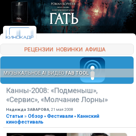
РЕЦЕНЗИИ
НОВИНКИ
АФИША
МУЗЫКАЛЬНОЕ AI ВИДЕО
FAB TOOL
Канны-2008: «Подменыш»,
«Сервис», «Молчание Лорны»
Надежда ЗАВАРОВА
,
21 мая 2008
Статьи
»
Обзор
Фестивали
Каннский
кинофестиваль