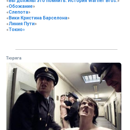
«
Вы должны это помнить: История Warner Bros.
»
«
Обожание
»
«
Слепота
»
«
Вики Кристина Барселона
»
«
Линия Пути
»
«
Токио
»
Тюряга