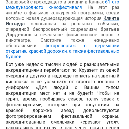
Заваровой с проходящего в эти дни в Каннах
61-ого
международного кинофестиваля
. На этот раз
читайте о фильмах конкурсной программы, среди
которых новая душераздирающая история
Клинта
Иствуда
, основанная на реальных событиях,
очередной беспросветный соцреализм
братьев
Дарденнов
и печальное филиппинское порно в
кинотеатре. Смотрите также ежедневно
обновляемый
фоторепортаж с церемонии
открытия, красной дорожки, а также фестивальных
будней
.
Вот уже неделю тысячи людей с разноцветными
аккредитациями перебегают по Круазетт из одной
очереди в другую в надежде попасть на заветный
кинопоказ и не услышать от строгого юноши в
униформе: «Для людей с Вашим типом
аккредитации мест нет и не будет!» Чтобы не
терять время, пробираясь сквозь толпу зевак с
фотоаппаратами, которые при отсутствии на
красной дорожке звёзд довольствуются
фотографированием фестивальной охраны,
аккредитованные смельчаки «срезают угол»,
направляясь ко входу в зал через сквер перед