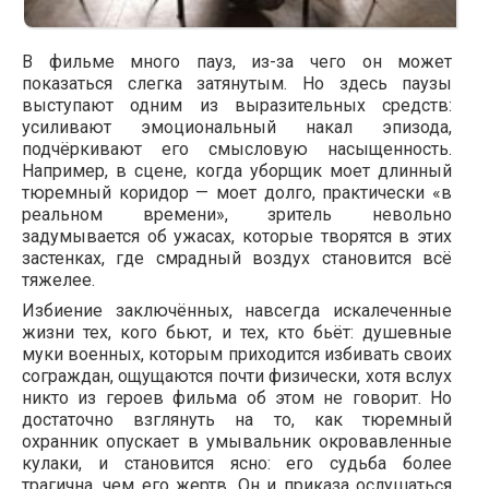
В фильме много пауз, из-за чего он может
показаться слегка затянутым. Но здесь паузы
выступают одним из выразительных средств:
усиливают эмоциональный накал эпизода,
подчёркивают его смысловую насыщенность.
Например, в сцене, когда уборщик моет длинный
тюремный коридор — моет долго, практически «в
реальном времени», зритель невольно
задумывается об ужасах, которые творятся в этих
застенках, где смрадный воздух становится всё
тяжелее.
Избиение заключённых, навсегда искалеченные
жизни тех, кого бьют, и тех, кто бьёт: душевные
муки военных, которым приходится избивать своих
сограждан, ощущаются почти физически, хотя вслух
никто из героев фильма об этом не говорит. Но
достаточно взглянуть на то, как тюремный
охранник опускает в умывальник окровавленные
кулаки, и становится ясно: его судьба более
трагична, чем его жертв. Он и приказа ослушаться