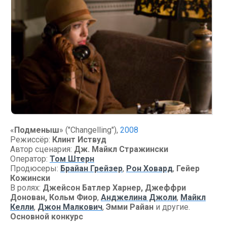
«
Подменыш
» ("Changelling"),
2008
Режиссёр:
Клинт Иствуд
Автор сценария:
Дж. Майкл Стражински
Оператор:
Том Штерн
Продюсеры:
Брайан Грейзер
,
Рон Ховард
,
Гейер
Кожински
В ролях:
Джейсон Батлер Харнер, Джеффри
Донован, Кольм Фиор
,
Анджелина Джоли
,
Майкл
Келли
,
Джон Малкович
,
Эмми Райан
и другие.
Основной конкурс