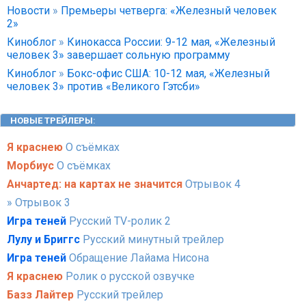
Новости
»
Премьеры четверга: «Железный человек
2»
Киноблог
»
Кинокасса России: 9-12 мая, «Железный
человек 3» завершает сольную программу
Киноблог
»
Бокс-офис США: 10-12 мая, «Железный
человек 3» против «Великого Гэтсби»
НОВЫЕ ТРЕЙЛЕРЫ
:
Я краснею
О съёмках
Морбиус
О съёмках
Анчартед: на картах не значится
Отрывок 4
» Отрывок 3
Игра теней
Русский TV-ролик 2
Лулу и Бриггс
Русский минутный трейлер
Игра теней
Обращение Лайама Нисона
Я краснею
Ролик о русской озвучке
Базз Лайтер
Русский трейлер