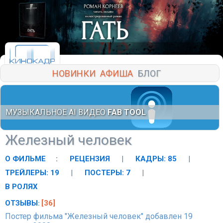
НОВИНКИ
АФИША
БЛОГ
МУЗЫКАЛЬНОЕ AI ВИДЕО
FAB TOOL
Железный человек
О ФИЛЬМЕ
:
РЕЦЕНЗИЯ
|
КАДРЫ: 85
|
ТРЕЙЛЕРЫ: 19
|
ПОСТЕРЫ: 7
|
В РОЛЯХ
ОТЗЫВЫ
[36]
:
Постер фильма "Железный человек" добавлен 19