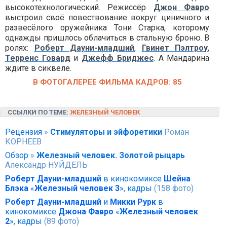
высокотехнологический. Режиссёр
Джон Фавро
выстроил своё повествование вокруг циничного и
развесёлого оружейника Тони Старка, которому
однажды пришлось облачиться в стальную броню. В
ролях:
Роберт Дауни-младший
,
Гвинет Пэлтроу
,
Терренс Говард
и
Джефф Бриджес
. А Мандарина
ждите в сиквеле.
В ФОТОГАЛЕРЕЕ ФИЛЬМА КАДРОВ: 85
ССЫЛКИ ПО ТЕМЕ:
ЖЕЛЕЗНЫЙ ЧЕЛОВЕК
Рецензия
»
Стимуляторы и эйфоретики
Роман
КОРНЕЕВ
Обзор
»
Железный человек. Золотой рыцарь
Александр НУЙДЕЛЬ
Роберт Дауни-младший
в кинокомиксе
Шейна
Блэка
«
Железный человек 3
», кадры
(158 фото)
Роберт Дауни-младший
и
Микки Рурк
в
кинокомиксе
Джона Фавро
«
Железный человек
2
», кадры
(89 фото)