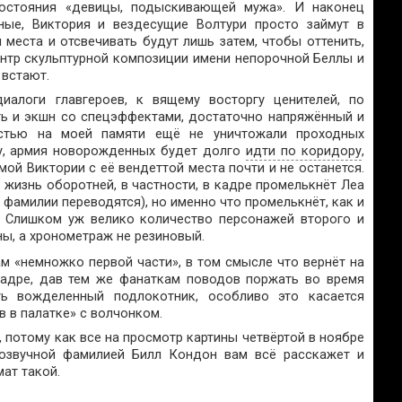
состояния «девицы, подыскивающей мужа». И наконец
ные, Виктория и вездесущие Волтури просто займут в
места и отсвечивать будут лишь затем, чтобы оттенить,
ентр скульптурной композиции имени непорочной Беллы и
 встают.
иалоги главгероев, к вящему восторгу ценителей, по
ть и экшн со спецэффектами, достаточно напряжённый и
стью на моей памяти ещё не уничтожали проходных
ту, армия новорожденных будет долго
идти по коридору
,
мой Виктории с её вендеттой места почти и не останется.
 жизнь оборотней, в частности, в кадре промелькнёт Леа
 фамилии переводятся), но именно что промелькнёт, как и
. Слишком уж велико количество персонажей второго и
ны, а хронометраж не резиновый.
м «немножко первой части», в том смысле что вернёт на
кадре, дав тем же фанаткам поводов поржать во время
ь вожделенный подлокотник, особливо это касается
 в палатке» с волчонком.
, потому как все на просмотр картины четвёртой в ноябре
озвучной фамилией Билл Кондон вам всё расскажет и
ат такой.