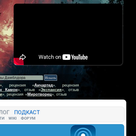
», рецензия
«
Анчартед
», рецензия
н Камон
», отзыв
«
Экспансия
», отзыв
и
», рецензия
«
Миротворец
», отзыв
ЛОГ
ПОДКАСТ
ТИ
WIKI
ФОРУМ