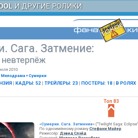
OOL
И ДРУГИЕ РОЛИКИ
. Сага. Затмение
:
 невтерпёж
июля 2010
Мелодрама
Сумерки
НЗИЯ
|
КАДРЫ: 52
|
ТРЕЙЛЕРЫ: 23
|
ПОСТЕРЫ: 18
|
В РОЛЯХ
Топ 83
«
Сумерки. Сага. Затмение
» (“Twilight Saga: Eclipse
По одноимённому роману
Стефани Майер
Режиссёр:
Дэвид Слэйд
Сценарий:
Мелисса Розенберг