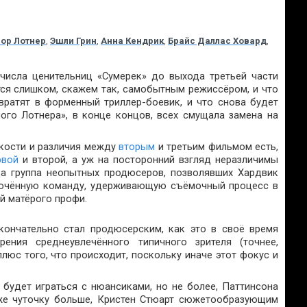
лор Лотнер
,
Эшли Грин
,
Анна Кендрик
,
Брайс Даллас Ховард
,
числа ценительниц «Сумерек» до выхода третьей части
тся слишком, скажем так, самобытным режиссёром, и что
вратят в форменный триллер-боевик, и что снова будет
го Лотнера», в конце концов, всех смущала замена на
нкости и различия между
вторым
и третьим фильмом есть,
рвой
и второй, а уж на посторонний взгляд неразличимы
ода группа неопытных продюсеров, позволявших Хардвик
плочённую команду, удерживающую съёмочный процесс в
й матёрого профи.
кончательно стал продюсерским, как это в своё время
рения среднеувлечённого типичного зрителя (точнее,
плюс того, что происходит, поскольку иначе этот фокус и
будет играться с нюансиками, но не более, Паттинсона
аже чуточку больше, Кристен Стюарт сюжетообразующим