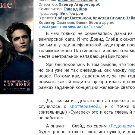
Оператор:
Хавьер Агирресароб
Композитор:
Говард Шор
Продюсер:
Вик Годфри
В ролях:
Роберт Паттинсон
,
Кристен Стюарт
,
Тей
Ксавьер Сэмьюэл, Билли Бёрк
и другие
«
Сумерки: Новолуние
» на "Озоне"
В чём только не сомневались дамы из 
вампирской саги. И что Дэвид Слэйд окаже
фильм в угоду внефанатской аудитории пре
«слишком мало Паттинсона» и «слишком мно
месте центральной нападающей Виктории.
Зря беспокоились. В том смысле, что то
но они уже не так очевидны, как между
пе
вовсе. Потому как, сдаётся мне, за три г
снимать как ей видится, превратилась в с
рамках заданной концепции железной хватко
Да, фильм из достаточно авторского о
случилось с
«поттерианой»
, и с точки з
зрительницы) «Сумерек» это и есть главный 
не работает.
А значит — Слэйд со своим
«Леденцом»
будет ровно столько, сколько нужно, и д