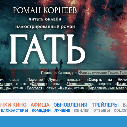
Поиск на Кинокадре
й
», отзыв
«
Падение Луны
», подкаст
«
Смерть на Ниле
маров
», отзыв
«
Сирано
», отзыв
«
Человек-паук
», подкаст
«
Камо
пицца
», отзыв
«
Белфаст
», отзыв
«
Кими
», отзыв
«
Параллельные матер
ИНКИ
КИНО
АФИША
ОБНОВЛЕНИЯ
ТРЕЙЛЕРЫ
Б
БЛОКБАСТЕРЫ
КОМЕДИИ
ЛУЧШИЕ
ЮБИЛЕИ
ОТЗЫВЫ
СОЦСЕ