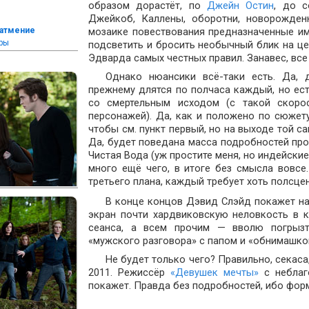
образом дорастёт, по
Джейн Остин
, до 
Джейкоб, Каллены, оборотни, новорожден
Затмение
мозаике повествования предназначенные им 
ры
подсветить и бросить необычный блик на ц
Эдварда самых честных правил. Занавес, все
Однако нюансики всё-таки есть. Да, д
прежнему длятся по полчаса каждый, но ес
со смертельным исходом (с такой скоро
персонажей). Да, как и положено по сюже
чтобы см. пункт первый, но на выходе той са
Да, будет поведана масса подробностей про
Чистая Вода (уж простите меня, но индейские
много ещё чего, в итоге без смысла вовсе
третьего плана, каждый требует хоть полсце
В конце концов Дэвид Слэйд покажет на
экран почти хардвиковскую неловкость в 
сеанса, а всем прочим — вволю погрызт
«мужского разговора» с папом и «обнимашков
Не будет только чего? Правильно, секаса
2011. Режиссёр
«Девушек мечты»
с неблаг
покажет. Правда без подробностей, ибо форм