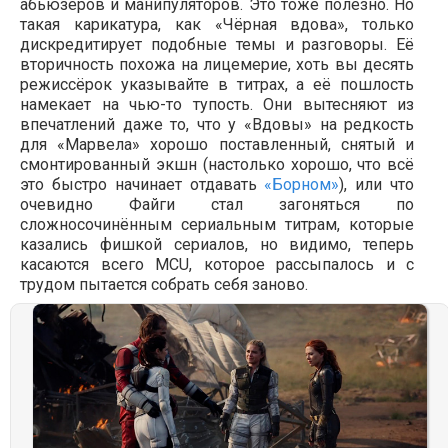
абьюзеров и манипуляторов. Это тоже полезно. Но
такая карикатура, как «Чёрная вдова», только
дискредитирует подобные темы и разговоры. Её
вторичность похожа на лицемерие, хоть вы десять
режиссёрок указывайте в титрах, а её пошлость
намекает на чью-то тупость. Они вытесняют из
впечатлений даже то, что у «Вдовы» на редкость
для «Марвела» хорошо поставленный, снятый и
смонтированный экшн (настолько хорошо, что всё
это быстро начинает отдавать
«Борном»
), или что
очевидно Файги стал загоняться по
сложносочинённым сериальным титрам, которые
казались фишкой сериалов, но видимо, теперь
касаются всего MCU, которое рассыпалось и с
трудом пытается собрать себя заново.