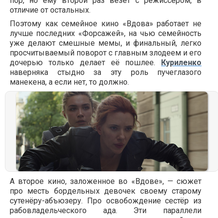
пор, но ему второй раз везёт с режиссёром, в
отличие от остальных.
Поэтому как семейное кино «Вдова» работает не
лучше последних «Форсажей», на чью семейность
уже делают смешные мемы, и финальный, легко
просчитываемый поворот с главным злодеем и его
дочерью только делает её пошлее.
Куриленко
наверняка стыдно за эту роль пучеглазого
манекена, а если нет, то должно.
А второе кино, заложенное во «Вдове», — сюжет
про месть бордельных девочек своему старому
сутенёру-абъюзеру. Про освобождение сестёр из
рабовладельческого ада. Эти параллели