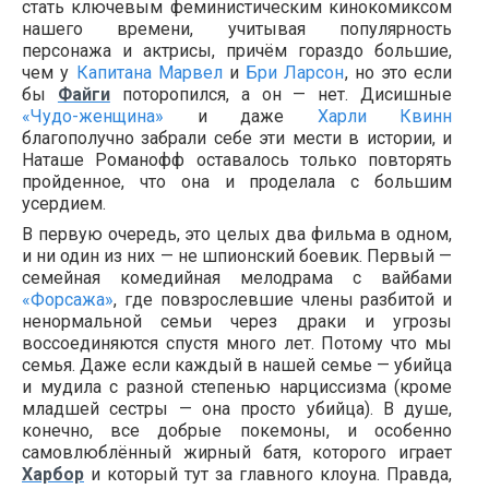
стать ключевым феминистическим кинокомиксом
нашего времени, учитывая популярность
персонажа и актрисы, причём гораздо большие,
чем у
Капитана Марвел
и
Бри Ларсон
, но это если
бы
Файги
поторопился, а он — нет. Дисишные
«Чудо-женщина»
и даже
Харли Квинн
благополучно забрали себе эти мести в истории, и
Наташе Романофф оставалось только повторять
пройденное, что она и проделала с большим
усердием.
В первую очередь, это целых два фильма в одном,
и ни один из них — не шпионский боевик. Первый —
семейная комедийная мелодрама с вайбами
«Форсажа»
, где повзрослевшие члены разбитой и
ненормальной семьи через драки и угрозы
воссоединяются спустя много лет. Потому что мы
семья. Даже если каждый в нашей семье — убийца
и мудила с разной степенью нарциссизма (кроме
младшей сестры — она просто убийца). В душе,
конечно, все добрые покемоны, и особенно
самовлюблённый жирный батя, которого играет
Харбор
и который тут за главного клоуна. Правда,