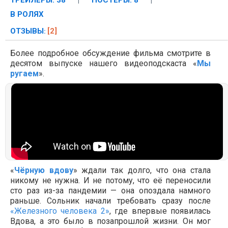
ТРЕЙЛЕРЫ: 38
|
ПОСТЕРЫ: 8
|
В РОЛЯХ
ОТЗЫВЫ
[2]
:
Более подробное обсуждение фильма смотрите в
десятом выпуске нашего видеоподскаста «
Мы
ругаем
».
«
Чёрную вдову
» ждали так долго, что она стала
никому не нужна. И не потому, что её переносили
сто раз из-за пандемии — она опоздала намного
раньше. Сольник начали требовать сразу после
«Железного человека 2»
, где впервые появилась
Вдова, а это было в позапрошлой жизни. Он мог