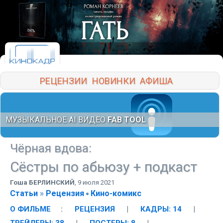
РЕЦЕНЗИИ
НОВИНКИ
АФИША
МУЗЫКАЛЬНОЕ AI ВИДЕО
FAB TOOL
Чёрная вдова
:
Сёстры по абьюзу + подкаст
Гоша БЕРЛИНСКИЙ
,
9 июля 2021
Статьи
»
Рецензия
Кино-комикс
О ФИЛЬМЕ
:
РЕЦЕНЗИЯ
|
КАДРЫ: 14
|