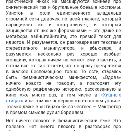
практически никак не маскируются ахинеей про
синтетический газ и брутальные боевые костюмы.
Уинстон в роли единственного владельца
огромной сети девочек по всей планете, который
взращивает их и контролирует, и который
защищается от них же феромонами — это даже не
метафора вайнштейнгейта, это прямой текст для
идиотов. И разумеется, он разговаривает текстами
стереотипного манипулятора и абьюзера, и
разумеется, несколько раз хорошо изобьет
женщину, которая ничем не может ему ответить, а
потом всё же так ответит, что он сразу превратится
в жалкое беспомощное говно. То есть, стараясь
быть феминистическим манифестом, «Вдова»
ничего нового не говорит, а повторяет эту
однобокую радфемную историю, рассказанную в
кино уже много раз, в том числе в
«Хищных
птицах»
и на том же поверхностно-пошлом уровне.
Только даже в «Птицах» было честнее — Макгрегор
в прямом смысле рулил борделем.
Нет ничего плохого в феминистической теме. Это
полезно. Нет ничего плохого в разговорах про