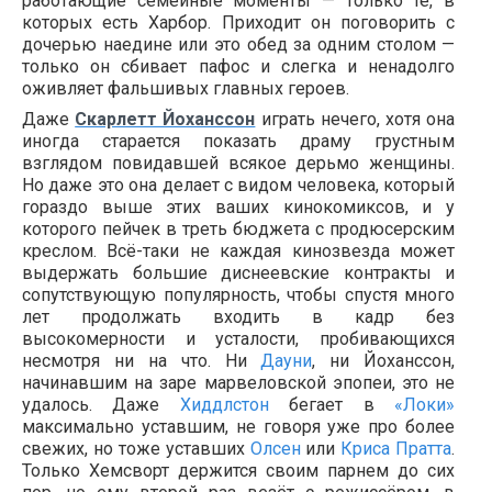
работающие семейные моменты — только те, в
которых есть Харбор. Приходит он поговорить с
дочерью наедине или это обед за одним столом —
только он сбивает пафос и слегка и ненадолго
оживляет фальшивых главных героев.
Даже
Скарлетт Йоханссон
играть нечего, хотя она
иногда старается показать драму грустным
взглядом повидавшей всякое дерьмо женщины.
Но даже это она делает с видом человека, который
гораздо выше этих ваших кинокомиксов, и у
которого пейчек в треть бюджета с продюсерским
креслом. Всё-таки не каждая кинозвезда может
выдержать большие диснеевские контракты и
сопутствующую популярность, чтобы спустя много
лет продолжать входить в кадр без
высокомерности и усталости, пробивающихся
несмотря ни на что. Ни
Дауни
, ни Йоханссон,
начинавшим на заре марвеловской эпопеи, это не
удалось. Даже
Хиддлстон
бегает в
«Локи»
максимально уставшим, не говоря уже про более
свежих, но тоже уставших
Олсен
или
Криса Пратта
.
Только Хемсворт держится своим парнем до сих