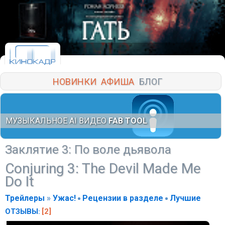
НОВИНКИ
АФИША
БЛОГ
МУЗЫКАЛЬНОЕ AI ВИДЕО
FAB TOOL
Заклятие 3: По воле дьявола
Conjuring 3: The Devil Made Me
Do It
Трейлеры
»
Ужас!
Рецензии в разделе
Лучшие
ОТЗЫВЫ
[2]
: