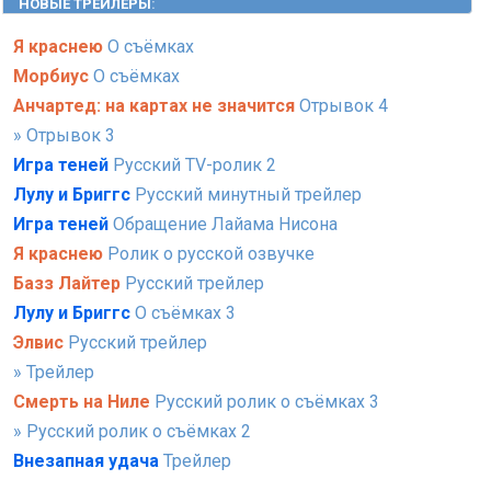
НОВЫЕ ТРЕЙЛЕРЫ
:
Я краснею
О съёмках
Морбиус
О съёмках
Анчартед: на картах не значится
Отрывок 4
» Отрывок 3
Игра теней
Русский TV-ролик 2
Лулу и Бриггс
Русский минутный трейлер
Игра теней
Обращение Лайама Нисона
Я краснею
Ролик о русской озвучке
Базз Лайтер
Русский трейлер
Лулу и Бриггс
О съёмках 3
Элвис
Русский трейлер
» Трейлер
Смерть на Ниле
Русский ролик о съёмках 3
» Русский ролик о съёмках 2
Внезапная удача
Трейлер