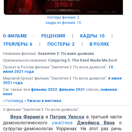
постеры фильма: 2
кадры из фильма: 10
О ФИЛЬМЕ
:
РЕЦЕНЗИЯ
|
КАДРЫ: 10
|
ТРЕЙЛЕРЫ: 6
|
ПОСТЕРЫ: 2
|
В РОЛЯХ
Название фильма:
Заклятие 3: По воле дьявола
Оригинальное название:
Conjuring 3: The Devil Made Me Do It
Прокат в России фильма "Заклятие 3: По воле дьявола":
10
июня 2021 года
Мировой прокат фильма "Заклятие 3: По воле дьявола":
4 июня
2021 года
См. также: все
фильмы 2022
,
фильмы 2021
список,
новинки
кино
»
Голливуд
»
Ужасы и мистика
О фильме "Заклятие 3: По воле дьявола":
Вера Фармига
и
Патрик Уилсон
в третьей части
демонологического
ужастика
Джеймса Вана
о
супругах-демонологах Уорренах. На этот раз речь