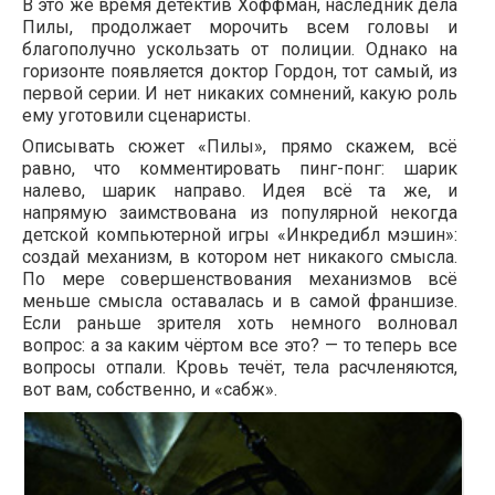
В это же время детектив Хоффман, наследник дела
Пилы, продолжает морочить всем головы и
благополучно ускользать от полиции. Однако на
горизонте появляется доктор Гордон, тот самый, из
первой серии. И нет никаких сомнений, какую роль
ему уготовили сценаристы.
Описывать сюжет «Пилы», прямо скажем, всё
равно, что комментировать пинг-понг: шарик
налево, шарик направо. Идея всё та же, и
напрямую заимствована из популярной некогда
детской компьютерной игры «Инкредибл мэшин»:
создай механизм, в котором нет никакого смысла.
По мере совершенствования механизмов всё
меньше смысла оставалась и в самой франшизе.
Если раньше зрителя хоть немного волновал
вопрос: а за каким чёртом все это? — то теперь все
вопросы отпали. Кровь течёт, тела расчленяются,
вот вам, собственно, и «сабж».