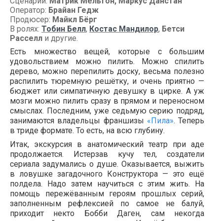
Сценарий:
Матрик Мельтон, Маркус Данстан
Оператор:
Брайан Гедж
Продюсер:
Майкл Бёрг
В ролях:
Тобин Белл
,
Костас Мандилор
,
Бетси
Расселл
и другие.
Есть множество вещей, которые с большим
удовольствием можно пилить. Можно спилить
дерево, можно перепилить доску, весьма полезно
распилить тюремную решётку, и очень приятно —
бюджет или симпатичную девушку в цирке. А уж
мозги можно пилить сразу в прямом и переносном
смыслах. Последним, уже седьмую серию подряд,
занимаются владельцы франшизы
«Пила»
. Теперь
в триде формате. То есть, на всю глубину.
Итак, экскурсия в анатомический театр при аде
продолжается. Истерзав кучу тел, создатели
сериала задумались о душе. Оказывается, выжить
в ловушке загадочного Конструктора — это ещё
полдела. Надо затем научиться с этим жить. На
помощь пережёванным героям прошлых серий,
заполненным рефлексией по самое не балуй,
приходит некто Бобби Даген, сам некогда