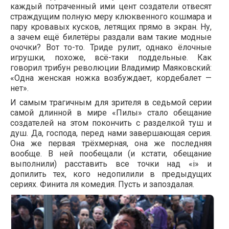
каждый потраченный ими цент создатели отвесят
страждущим полную меру клюквенного кошмара и
пару кровавых кусков, летящих прямо в экран. Ну,
а зачем ещё билетёры раздали вам такие модные
очочки? Вот то-то. Триде рулит, однако ёлочные
игрушки, похоже, всё-таки поддельные. Как
говорил трибун революции Владимир Маяковский:
«Одна женская ножка возбуждает, кордебалет —
нет».
И самым трагичным для зрителя в седьмой серии
самой длинной в мире «Пилы» стало обещание
создателей на этом покончить с разделкой туш и
душ. Да, господа, перед нами завершающая серия.
Она же первая трёхмерная, она же последняя
вообще. В ней пообещали (и кстати, обещание
выполнили) расставить все точки над «i» и
допилить тех, кого недопилили в предыдущих
сериях. Финита ля комедия. Пусть и запоздалая.