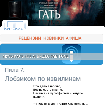
РЕЦЕНЗИИ
НОВИНКИ
АФИША
МУЗЫКАЛЬНОЕ AI ВИДЕО
FAB TOOL
Пила 7
:
Лобзиком по извилинам
Это дело я люблю,
Всё на свете я пилю.
Песенка из мультфильма «Голубой
щенок».
— Пилите, Шура, пилите. Они золотые.