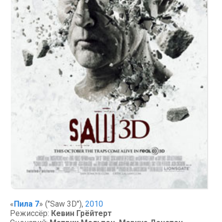
«
Пила 7
» ("Saw 3D"),
2010
Режиссёр:
Кевин Грёйтерт