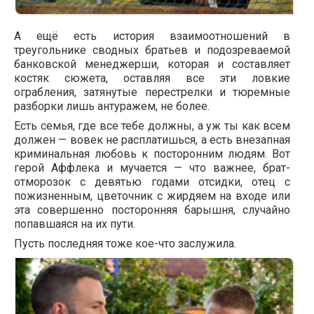
А ещё есть история взаимоотношений в
треугольнике сводных братьев и подозреваемой
банковской менеджерши, которая и составляет
костяк сюжета, оставляя все эти ловкие
ограбления, затянутые перестрелки и тюремные
разборки лишь антуражем, не более.
Есть семья, где все тебе должны, а уж ты как всем
должен — вовек не расплатишься, а есть внезапная
криминальная любовь к посторонним людям. Вот
герой Аффлека и мучается — что важнее, брат-
отморозок с девятью годами отсидки, отец с
пожизненным, цветочник с жирдяем на входе или
эта совершенно посторонняя барышня, случайно
попавшаяся на их пути.
Пусть последняя тоже кое-что заслужила.