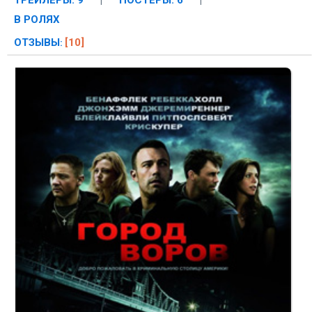
ТРЕЙЛЕРЫ: 9
|
ПОСТЕРЫ: 6
|
В РОЛЯХ
ОТЗЫВЫ
[10]
: