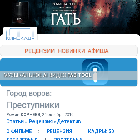
РЕЦЕНЗИИ
НОВИНКИ
АФИША
МУЗЫКАЛЬНОЕ AI ВИДЕО
FAB TOOL
Город воров
:
Преступники
Роман КОРНЕЕВ
,
24 октября 2010
Статьи
»
Рецензия
Детектив
О ФИЛЬМЕ
:
РЕЦЕНЗИЯ
|
КАДРЫ: 50
|