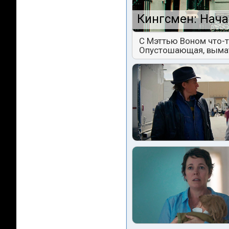
Кингсмен: Нача
С Мэттью Воном что-т
Опустошающая, выма