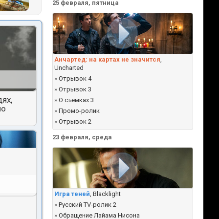
25 февраля, пятница
Анчартед: на картах не значится
,
Uncharted
»
Отрывок 4
»
Отрывок 3
ях,
»
О съёмках 3
но
»
Промо-ролик
»
Отрывок 2
23 февраля, среда
Игра теней
, Blacklight
»
Русский TV-ролик 2
»
Обращение Лайама Нисона