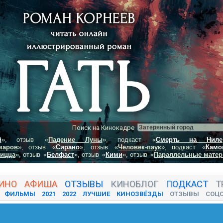
Поиск на Кинокадре
й
», отзыв
«
Падение Луны
», подкаст
«
Смерть на Ниле
маров
», отзыв
«
Сирано
», отзыв
«
Человек-паук
», подкаст
«
Камо
пицца
», отзыв
«
Белфаст
», отзыв
«
Кими
», отзыв
«
Параллельные матер
ИНО
АФИША
ОТЗЫВЫ
КИНО
БЛОГ
ПОДКАСТ
Т
ФИЛЬМЫ
2021
2022
ЛУЧШИЕ
КИНОЗВЁЗДЫ
ОТЗЫВЫ
СОЦ