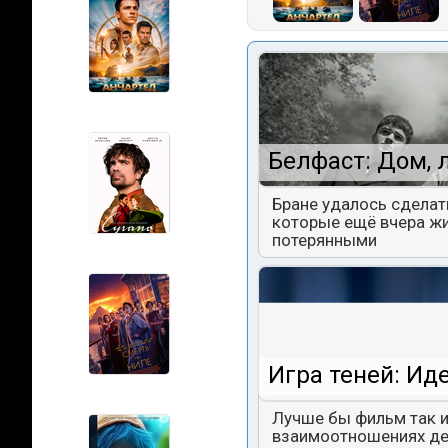
Белфаст: Дом, 
Бране удалось сделат
которые ещё вчера жи
потерянными
Игра теней: Ид
Лучше бы фильм так и
взаимоотношениях дев