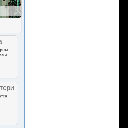
а
орым
тами
тери
ётся