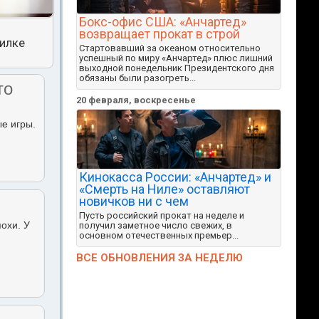
Бокс-офис США: «Анчартед»
возвращает прокат в строй
тилке
Стартовавший за океаном относительно
успешный по миру «Анчартед» плюс лишний
выходной понедельник Президентского дня
обязаны были разогреть...
то
20 февраля, воскресенье
ые игры.
Кинокасса России: «Анчартед» и
«Смерть на Ниле» оставляют
новичков ни с чем
Пусть российский прокат на неделе и
похи. У
получил заметное число свежих, в
основном отечественных премьер...
ВСЕ ОБНОВЛЕНИЯ ЗА НЕДЕЛЮ