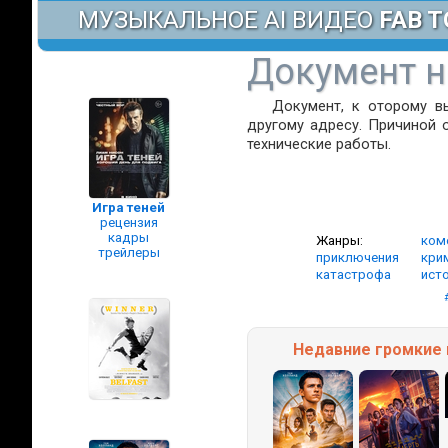
МУЗЫКАЛЬНОЕ AI ВИДЕО
FAB T
Документ н
Документ, к оторому в
другому адресу. Причиной 
технические работы.
Игра теней
рецензия
кадры
Жанры:
ком
трейлеры
приключения
кри
катастрофа
ист
Недавние
громкие