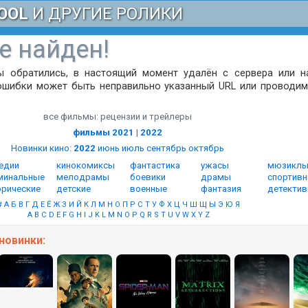
OOL
И ДРУГИЕ РОЛИКИ
е найден!
ы обратились, в настоящий момент удалён с сервера или н
ошибки может быть неправильно указанный URL или проводим
все фильмы: рецензии и трейлеры
фильмы 2021
|
2022
Новинки кино
:
2022
июнь
июль
сентябрь
октябрь
едии
кинокомиксы
фантастика
ужасы
мюзикл
минальные
мелодрамы
боевики
драмы
спортив
орические
детские
военные
фантазия
детекти
#
А
Б
В
Г
Д
Е
Ё
Ж
З
И
Й
К
Л
М
Н
О
П
Р
С
Т
У
Ф
Х
Ц
Ч
Ш
Щ
Ы
Э
Ю
Я
A
B
C
D
E
F
G
H
I
J
K
L
M
N
O
P
Q
R
S
T
U
V
W
X
Y
Z
новинки: