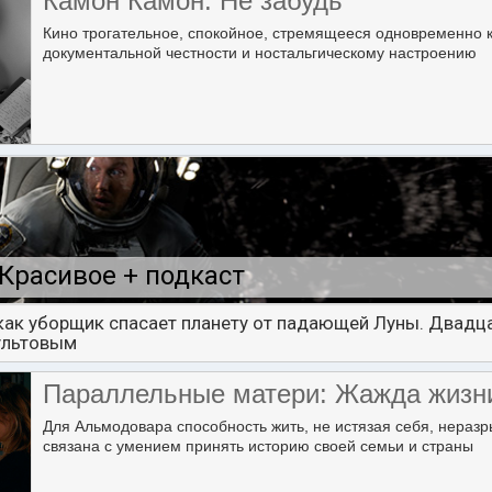
Камон Камон: Не забудь
Кино трогательное, спокойное, стремящееся одновременно 
документальной честности и ностальгическому настроению
Красивое + подкаст
 как уборщик спасает планету от падающей Луны. Двадца
ультовым
Параллельные матери: Жажда жизн
Для Альмодовара способность жить, не истязая себя, нераз
связана с умением принять историю своей семьи и страны