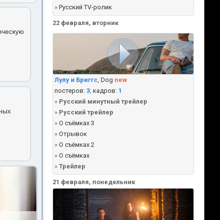
»
Русский TV-ролик
22 февраля, вторник
рческую
Лулу и Бриггс
, Dog
new
постеров:
3
,
кадров:
1
»
Русский минутный трейлер
чных
»
Русский трейлер
»
О съёмках 3
»
Отрывок
»
О съёмках 2
»
О съёмках
»
Трейлер
21 февраля, понедельник