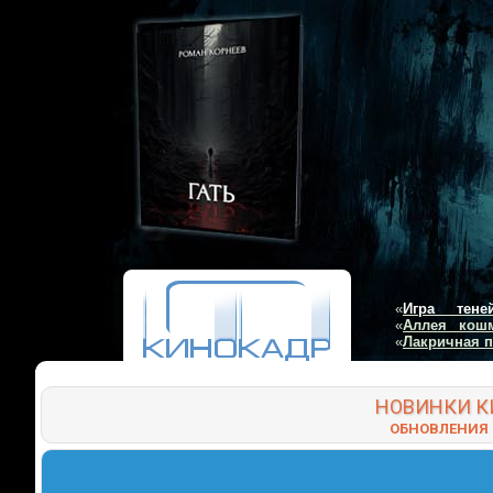
«
Игра тене
«
Аллея кош
«
Лакричная 
НОВИНКИ
К
ОБНОВЛЕНИЯ