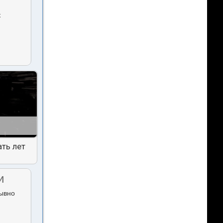
к
ть лет
и
рывно