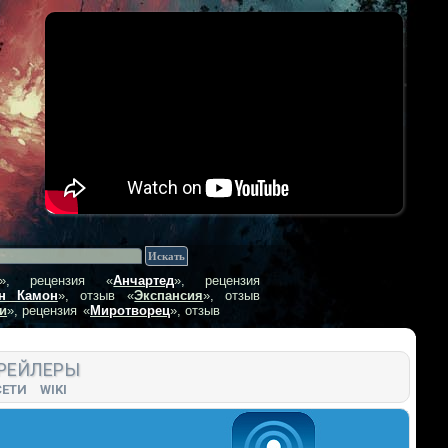
», рецензия
«
Анчартед
», рецензия
н Камон
», отзыв
«
Экспансия
», отзыв
и
», рецензия
«
Миротворец
», отзыв
РЕЙЛЕРЫ
СЕТИ
WIKI