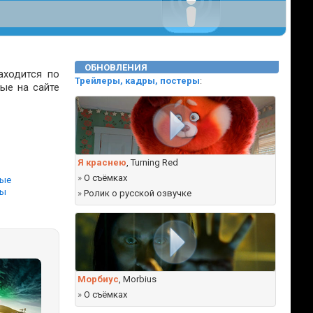
ОБНОВЛЕНИЯ
аходится по
Трейлеры, кадры, постеры
:
ые на сайте
Я краснею
, Turning Red
ы
»
О съёмках
ные
вы
»
Ролик о русской озвучке
Морбиус
, Morbius
»
О съёмках