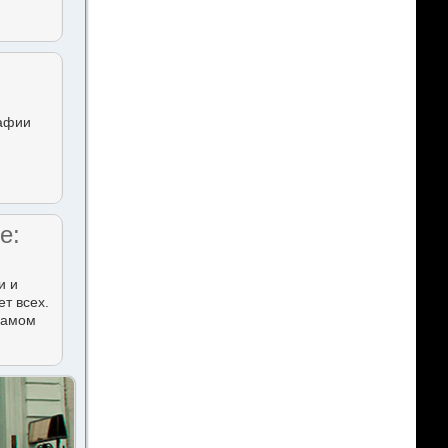
рафии
е:
и и
т всех.
 самом