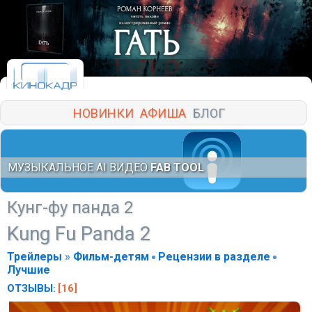
НОВИНКИ
АФИША
БЛОГ
МУЗЫКАЛЬНОЕ AI ВИДЕО
FAB TOOL
Кунг-фу панда 2
Kung Fu Panda 2
Трейлеры
»
Фильм-детям
Рецензии в разделе
Лучшие
ОТЗЫВЫ
[16]
: