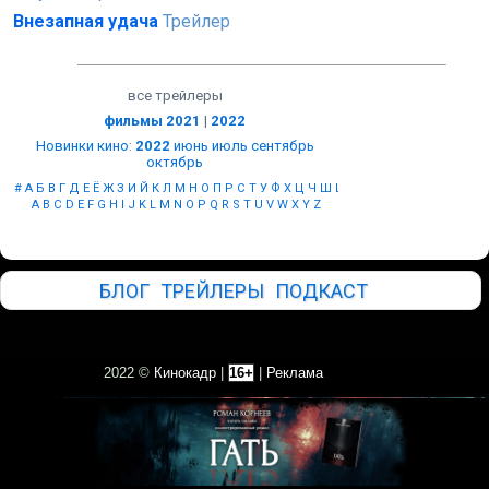
Внезапная удача
Трейлер
все трейлеры
фильмы 2021
|
2022
Новинки кино
:
2022
июнь
июль
сентябрь
октябрь
#
А
Б
В
Г
Д
Е
Ё
Ж
З
И
Й
К
Л
М
Н
О
П
Р
С
Т
У
Ф
Х
Ц
Ч
Ш
Щ
Ы
Э
Ю
Я
A
B
C
D
E
F
G
H
I
J
K
L
M
N
O
P
Q
R
S
T
U
V
W
X
Y
Z
БЛОГ
ТРЕЙЛЕРЫ
ПОДКАСТ
2022 ©
Кинокадр
|
16+
|
Реклама