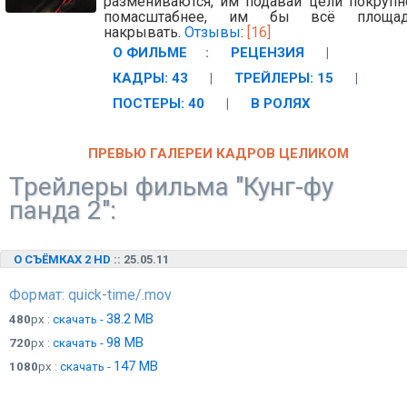
размениваются, им подавай цели покрупн
помасштабнее, им бы всё площад
накрывать.
Отзывы
:
[16]
О ФИЛЬМЕ
:
РЕЦЕНЗИЯ
|
КАДРЫ: 43
|
ТРЕЙЛЕРЫ: 15
|
ПОСТЕРЫ: 40
|
В РОЛЯХ
ПРЕВЬЮ ГАЛЕРЕИ КАДРОВ ЦЕЛИКОМ
Трейлеры фильма "Кунг-фу
панда 2":
О СЪЁМКАХ 2 HD
:: 25.05.11
Формат: quick-time/.mov
38.2 MB
480
px :
скачать -
98 MB
720
px :
скачать -
147 MB
1080
px :
скачать -