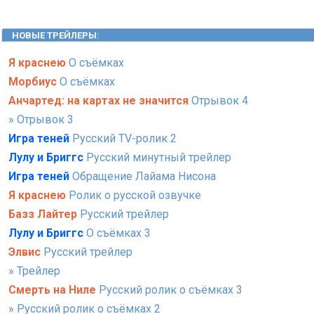
НОВЫЕ ТРЕЙЛЕРЫ
:
Я краснею
О съёмках
Морбиус
О съёмках
Анчартед: на картах не значится
Отрывок 4
» Отрывок 3
Игра теней
Русский TV-ролик 2
Лулу и Бриггс
Русский минутный трейлер
Игра теней
Обращение Лайама Нисона
Я краснею
Ролик о русской озвучке
Базз Лайтер
Русский трейлер
Лулу и Бриггс
О съёмках 3
Элвис
Русский трейлер
» Трейлер
Смерть на Ниле
Русский ролик о съёмках 3
» Русский ролик о съёмках 2