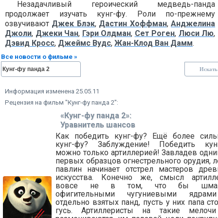
Незадачливый героический медведь-панда
продолжает изучать кунг-фу. Роли по-прежнему
озвучивают
Джек Блэк
,
Дастин Хоффман
,
Анджелина
Джоли
,
Джеки Чан
,
Гэри Олдман
,
Сет Роген
,
Люси Лю
,
Дэвид Кросс
,
Джеймс Вудс
,
Жан-Клод Ван Дамм
.
Все новости о фильме »
Информация изменена 25.05.11
Рецензия на фильм "Кунг-фу панда 2":
«Кунг-фу панда 2»:
Уравнитель шансов
Как победить кунг-фу? Ещё более сил
кунг-фу? Заблуждение! Победить кун
можно только артиллерией! Завладев одни
первых образцов огнестрельного орудия, л
павлин начинает отстрел мастеров древ
искусства. Конечно же, смысл артилл
вовсе не в том, что бы шмал
офигительными чугуниевыми ядрам
отдельно взятых панд, пусть у них папа ст
гусь. Артиллеристы на такие мелоч