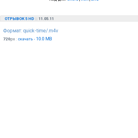
ОТРЫВОК 5 HD
:: 11.05.11
Формат: quick-time/.m4v
10.0 MB
720
px :
скачать -