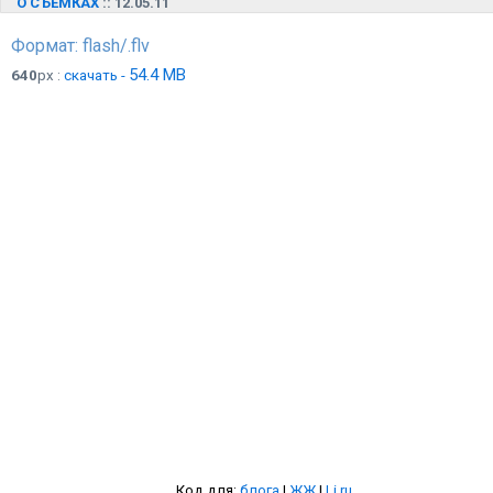
О СЪЁМКАХ
:: 12.05.11
Формат: flash/.flv
54.4 MB
640
px :
скачать -
Код для:
блога
|
ЖЖ
|
Li.ru