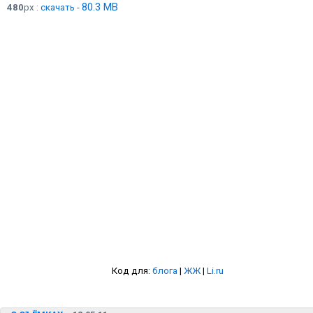
80.3 MB
480
px :
скачать -
Код для:
блога
|
ЖЖ
|
Li.ru