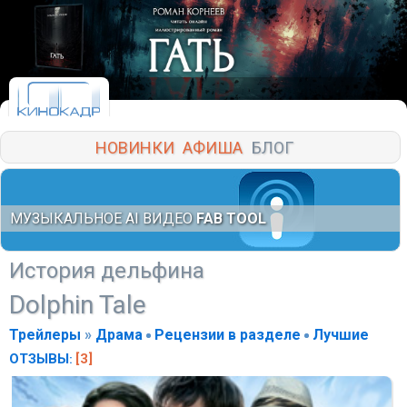
НОВИНКИ
АФИША
БЛОГ
МУЗЫКАЛЬНОЕ AI ВИДЕО
FAB TOOL
История дельфина
Dolphin Tale
Трейлеры
»
Драма
Рецензии в разделе
Лучшие
ОТЗЫВЫ
[3]
: