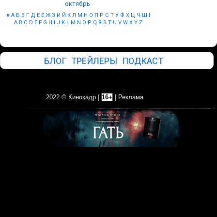
октябрь
#
А
Б
В
Г
Д
Е
Ё
Ж
З
И
Й
К
Л
М
Н
О
П
Р
С
Т
У
Ф
Х
Ц
Ч
Ш
Щ
Ы
Э
Ю
Я
A
B
C
D
E
F
G
H
I
J
K
L
M
N
O
P
Q
R
S
T
U
V
W
X
Y
Z
БЛОГ
ТРЕЙЛЕРЫ
ПОДКАСТ
2022 ©
Кинокадр
|
16+
|
Реклама