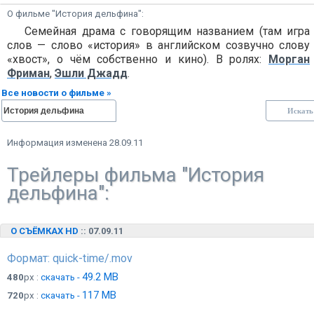
О фильме "История дельфина":
Семейная драма с говорящим названием (там игра
слов — слово «история» в английском созвучно слову
«хвост», о чём собственно и кино). В ролях:
Морган
Фриман
,
Эшли Джадд
.
Все новости о фильме »
Информация изменена 28.09.11
Трейлеры фильма "История
дельфина":
О СЪЁМКАХ HD
:: 07.09.11
Формат: quick-time/.mov
49.2 MB
480
px :
скачать -
117 MB
720
px :
скачать -