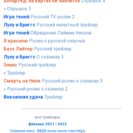
Анчартед: на картах не значится
Отрывок 4
» Отрывок 3
Игра теней
Русский TV-ролик 2
Лулу и Бриггс
Русский минутный трейлер
Игра теней
Обращение Лайама Нисона
Я краснею
Ролик о русской озвучке
Базз Лайтер
Русский трейлер
Лулу и Бриггс
О съёмках 3
Элвис
Русский трейлер
» Трейлер
Смерть на Ниле
Русский ролик о съёмках 3
» Русский ролик о съёмках 2
Внезапная удача
Трейлер
все трейлеры
фильмы 2021
|
2022
Новинки кино
:
2022
июнь
июль
сентябрь