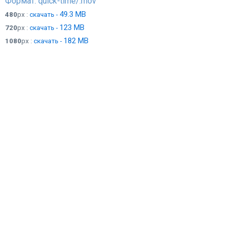
Формат: quick-time/.mov
49.3 MB
480
px :
скачать -
123 MB
720
px :
скачать -
182 MB
1080
px :
скачать -