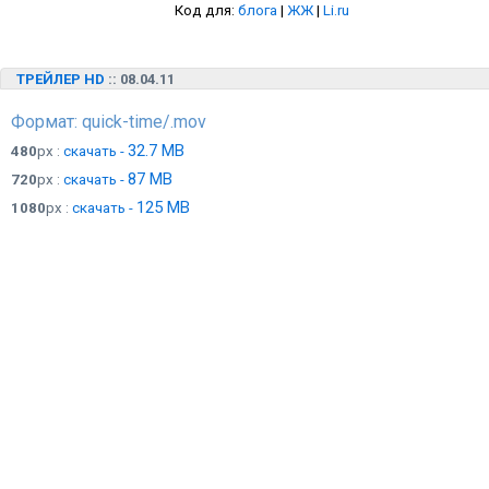
Код для:
блога
|
ЖЖ
|
Li.ru
ТРЕЙЛЕР HD
:: 08.04.11
Формат: quick-time/.mov
32.7 MB
480
px :
скачать -
87 MB
720
px :
скачать -
125 MB
1080
px :
скачать -