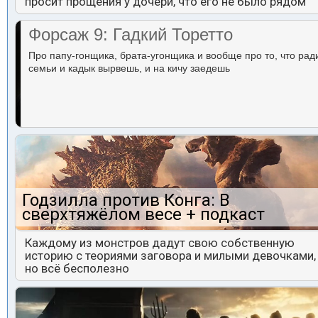
просит прощения у дочери, что его не было рядом
Форсаж 9: Гадкий Торетто
Про папу-гонщика, брата-угонщика и вообще про то, что рад
семьи и кадык вырвешь, и на кичу заедешь
Годзилла против Конга: В
сверхтяжёлом весе + подкаст
Каждому из монстров дадут свою собственную
историю с теориями заговора и милыми девочками,
но всё бесполезно