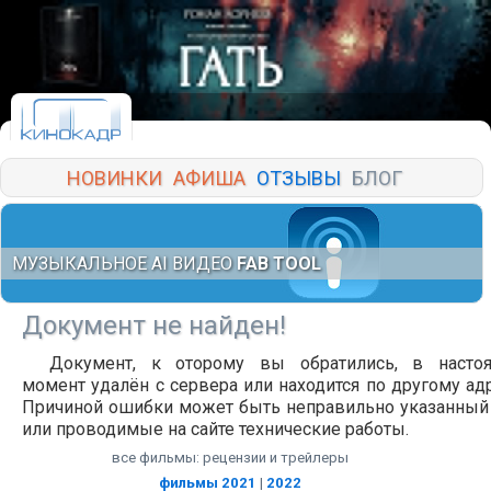
НОВИНКИ
АФИША
ОТЗЫВЫ
БЛОГ
МУЗЫКАЛЬНОЕ AI ВИДЕО
FAB TOOL
Документ не найден!
Документ, к оторому вы обратились, в насто
момент удалён с сервера или находится по другому адр
Причиной ошибки может быть неправильно указанный
или проводимые на сайте технические работы.
все фильмы: рецензии и трейлеры
фильмы 2021
|
2022