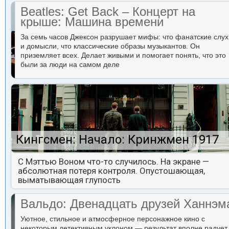
Beatles: Get Back – Концерт на
крыше: Машина времени
За семь часов Джексон разрушает мифы: что фанатские слух
и домысли, что классические образы музыкантов. Он
приземляет всех. Делает живыми и помогает понять, что это
были за люди на самом деле
Кингсмен: Начало: Кринжмен 1917
С Мэттью Воном что-то случилось. На экране —
абсолютная потеря контроля. Опустошающая,
выматывающая глупость
Вальдо: Двенадцать друзей Ханнэм
Уютное, стильное и атмосферное персонажное кино с
некоторым детективным уклоном — результат вполне радует