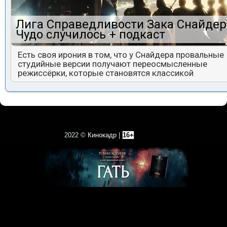
Лига Справедливости Зака Снайдер
Чудо случилось + подкаст
Есть своя ирония в том, что у Снайдера провальные
студийные версии получают переосмысленные
режиссёрки, которые становятся классикой
2022 ©
Кинокадр
|
16+