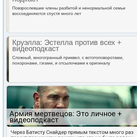
Повзрослевшие члены разбитой и ненормальной семьи
воссоединяются спустя много лет
Круэлла: Эстелла против всех +
видеоподкаст
Сложный, многогранный приквел, с вотэтоповоротами,
похоронами, гэгами, и отсылочками к оригиналу
Армия мертвецов: Это личное +
видеоподкаст
Через Батисту Снайдер прямым текстом много раз