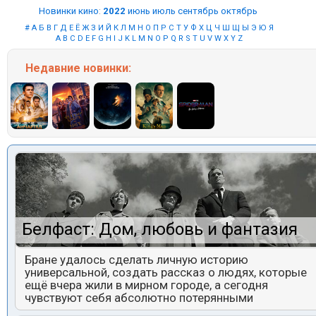
Новинки кино
:
2022
июнь
июль
сентябрь
октябрь
#
А
Б
В
Г
Д
Е
Ё
Ж
З
И
Й
К
Л
М
Н
О
П
Р
С
Т
У
Ф
Х
Ц
Ч
Ш
Щ
Ы
Э
Ю
Я
A
B
C
D
E
F
G
H
I
J
K
L
M
N
O
P
Q
R
S
T
U
V
W
X
Y
Z
Недавние
новинки:
Белфаст: Дом, любовь и фантазия
Бране удалось сделать личную историю
универсальной, создать рассказ о людях, которые
ещё вчера жили в мирном городе, а сегодня
чувствуют себя абсолютно потерянными