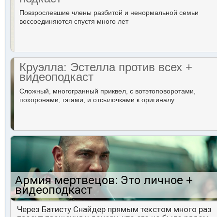
Повзрослевшие члены разбитой и ненормальной семьи
воссоединяются спустя много лет
Круэлла: Эстелла против всех +
видеоподкаст
Сложный, многогранный приквел, с вотэтоповоротами,
похоронами, гэгами, и отсылочками к оригиналу
Армия мертвецов: Это личное +
видеоподкаст
Через Батисту Снайдер прямым текстом много раз