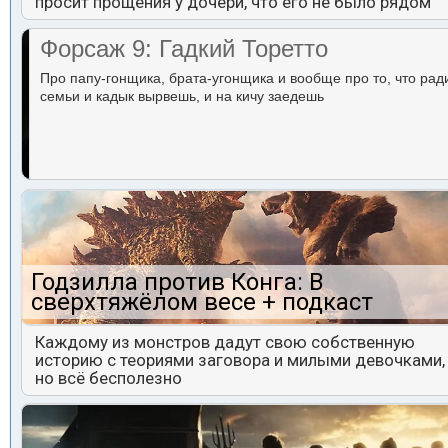
просит прощения у дочери, что его не было рядом
Форсаж 9: Гадкий Торетто
Про папу-гонщика, брата-угонщика и вообще про то, что рад
семьи и кадык вырвешь, и на кичу заедешь
Годзилла против Конга: В
сверхтяжёлом весе + подкаст
Каждому из монстров дадут свою собственную
историю с теориями заговора и милыми девочками,
но всё бесполезно