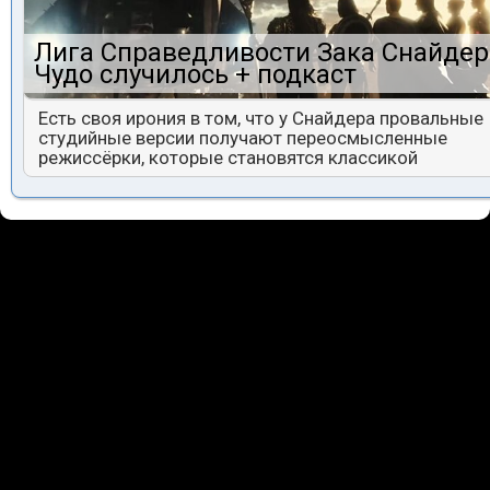
Лига Справедливости Зака Снайдер
Чудо случилось + подкаст
Есть своя ирония в том, что у Снайдера провальные
студийные версии получают переосмысленные
режиссёрки, которые становятся классикой