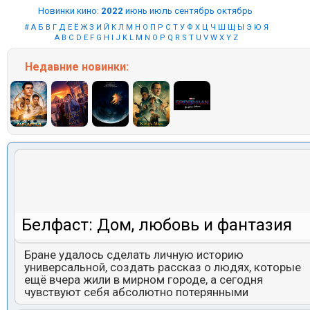
Новинки кино
:
2022
июнь
июль
сентябрь
октябрь
#
А
Б
В
Г
Д
Е
Ё
Ж
З
И
Й
К
Л
М
Н
О
П
Р
С
Т
У
Ф
Х
Ц
Ч
Ш
Щ
Ы
Э
Ю
Я
A
B
C
D
E
F
G
H
I
J
K
L
M
N
O
P
Q
R
S
T
U
V
W
X
Y
Z
Недавние
новинки:
Белфаст: Дом, любовь и фантазия
Бране удалось сделать личную историю
универсальной, создать рассказ о людях, которые
ещё вчера жили в мирном городе, а сегодня
чувствуют себя абсолютно потерянными