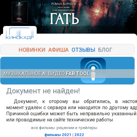
НОВИНКИ
АФИША
ОТЗЫВЫ
БЛОГ
МУЗЫКАЛЬНОЕ AI ВИДЕО
FAB TOOL
Документ не найден!
Документ, к оторому вы обратились, в насто
момент удалён с сервера или находится по другому адр
Причиной ошибки может быть неправильно указанный
или проводимые на сайте технические работы.
все фильмы: рецензии и трейлеры
фильмы 2021
|
2022