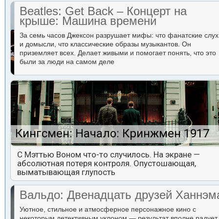
Beatles: Get Back – Концерт на
крыше: Машина времени
За семь часов Джексон разрушает мифы: что фанатские слух
и домысли, что классические образы музыкантов. Он
приземляет всех. Делает живыми и помогает понять, что это
были за люди на самом деле
Кингсмен: Начало: Кринжмен 1917
С Мэттью Воном что-то случилось. На экране —
абсолютная потеря контроля. Опустошающая,
выматывающая глупость
Вальдо: Двенадцать друзей Ханнэм
Уютное, стильное и атмосферное персонажное кино с
некоторым детективным уклоном — результат вполне радует