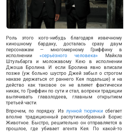
Роль этого кого-нибудь благодаря извечному
киношному бардаку, досталась сразу двум
персонажам — многомерному Гриффину в
исполнении
«серьёзного человека»
Майкла
Штульбарга и моложавому Кею в исполнении
Джоша Бролина. И если Бролина явно вписали
позже (уж больно шустро Джей забыл о строгом
наказе держаться от раннего Кея подальше) и на
действо как таковое он не влияет фактически
никак, то Гриффин по сути и стал, вопреки традиции
выпячивать главзлодеев, главным открытием
третьей части.
Впрочем, по порядку. Из
лунной тюрячки
сбегает
вполне традиционный распутинообразный Борис
Животное. Быстро, решительно он отправляется в
прошлое, где убивает агента Кея. По какой-то