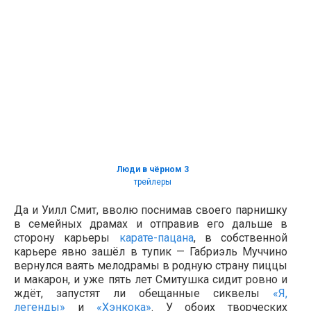
Люди в чёрном 3
трейлеры
Да и Уилл Смит, вволю поснимав своего парнишку
в семейных драмах и отправив его дальше в
сторону карьеры
карате-пацана
, в собственной
карьере явно зашёл в тупик —
Габриэль Муччино
вернулся ваять мелодрамы в родную страну пиццы
и макарон, и уже пять лет Смитушка сидит ровно и
ждёт, запустят ли обещанные сиквелы
«Я,
легенды»
и
«Хэнкока»
. У обоих творческих