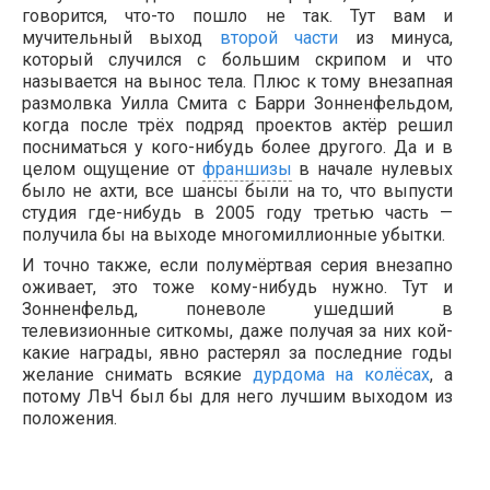
говорится, что-то пошло не так. Тут вам и
мучительный выход
второй части
из минуса,
который случился с большим скрипом и что
называется на вынос тела. Плюс к тому внезапная
размолвка Уилла Смита с Барри Зонненфельдом,
когда после трёх подряд проектов актёр решил
посниматься у кого-нибудь более другого. Да и в
целом ощущение от
франшизы
в начале нулевых
было не ахти, все шансы были на то, что выпусти
студия где-нибудь в 2005 году третью часть —
получила бы на выходе многомиллионные убытки.
И точно также, если полумёртвая серия внезапно
оживает, это тоже кому-нибудь нужно. Тут и
Зонненфельд, поневоле ушедший в
телевизионные ситкомы, даже получая за них кой-
какие награды, явно растерял за последние годы
желание снимать всякие
дурдома на колёсах
, а
потому ЛвЧ был бы для него лучшим выходом из
положения.