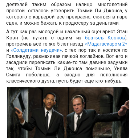
деятелей таким образом налицо многолетний
простой, осталось уговорить Томми Ли Джонса, у
которого с карьерой всё прекрасно, сняться в паре
сцен, и можно бежать к продюсеру за деньгами.
А тут как раз молодой и нахальный сценарист Этан
Коэн (не путать с одним из
братьев Коэнов
),
прогремев всё те же 5 лет назад
«Мадагаскаром 2»
и
«Солдатами неудачи»
, с тех пор так и носится по
Голливуду, размахивая пачкой логлайнов. Вот его и
засадили переписать какие-то там давние задумки
так, чтобы Томми Ли Джонса поменьше, Уилла
Смита побольше, а заодно для пополнения
классического дуэта, пусть будет ещё кто-нибудь.