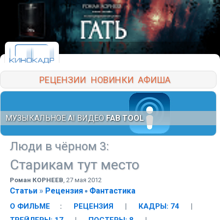
РЕЦЕНЗИИ
НОВИНКИ
АФИША
МУЗЫКАЛЬНОЕ AI ВИДЕО
FAB TOOL
Люди в чёрном 3
:
Старикам тут место
Роман КОРНЕЕВ
,
27 мая 2012
Статьи
»
Рецензия
Фантастика
О ФИЛЬМЕ
:
РЕЦЕНЗИЯ
|
КАДРЫ: 74
|