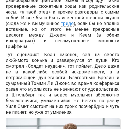
разнообразной цветовой гаммы. В ход идут такие
проверенные сюжетные ходы как родительские
часы, «я твой отец» и прочие разговоры с самим
собой. И всё было бы в известной степени скучно
(сюда же и вымученное
триде
), если бы не вполне
вставные, но от этого не менее прекрасные
диалоги между Джеем и Кеем (в обеих
инкарнациях) и незамутнённые монологи
Гриффина.
Тут сценарист Коэн наконец сел на своего
любимого конька и развернулся от души. Кто
смотрел «Солдат неудачи», тот поймёт. Дело даже
не в какой-либо особой искромётности, а в
потрясающей душевности. Благостный Бролин и
сумрачный Томми Ли Джонс во время конферанса
разве что мурлыкать не начинают от удовольствия,
а Штульбарг так и вовсе мурлычет абсолютно
беззастенчиво, умахавшийся же бегать по раёну
Уилл Смит смотрит на них троих поочерёдно и чуть
не плачет, но уже от умиления.