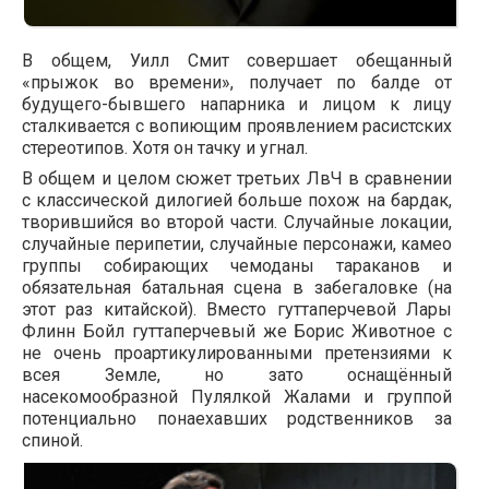
В общем, Уилл Смит совершает обещанный
«прыжок во времени», получает по балде от
будущего-бывшего напарника и лицом к лицу
сталкивается с вопиющим проявлением расистских
стереотипов. Хотя он тачку и угнал.
В общем и целом сюжет третьих ЛвЧ в сравнении
с классической дилогией больше похож на бардак,
творившийся во второй части. Случайные локации,
случайные перипетии, случайные персонажи, камео
группы собирающих чемоданы тараканов и
обязательная батальная сцена в забегаловке (на
этот раз китайской). Вместо гуттаперчевой
Лары
Флинн Бойл
гуттаперчевый же Борис Животное с
не очень проартикулированными претензиями к
всея Земле, но зато оснащённый
насекомообразной Пулялкой Жалами и группой
потенциально понаехавших родственников за
спиной.