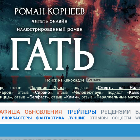
Поиск на Кинокадре
й
», отзыв
«
Падение Луны
», подкаст
«
Смерть на Ниле
маров
», отзыв
«
Сирано
», отзыв
«
Человек-паук
», подкаст
«
Камо
пицца
», отзыв
«
Белфаст
», отзыв
«
Кими
», отзыв
«
Параллельные матер
АФИША
ОБНОВЛЕНИЯ
ТРЕЙЛЕРЫ
РЕЦЕНЗИИ
Б
БЛОКБАСТЕРЫ
ФАНТАСТИКА
ЛУЧШИЕ
ОТЗЫВЫ
СОЦСЕТИ
WI