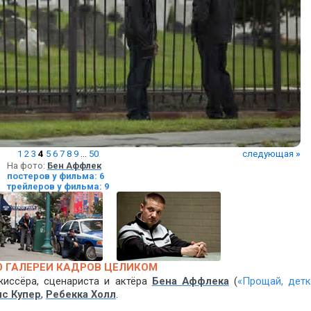
1
2
3
4
5
6
7
8
9
...
50
следующая
»
На фото:
Бен Аффлек
постеров у фильма: 6
трейлеров у фильма: 9
 ГАЛЕРЕИ КАДРОВ ЦЕЛИКОМ
иссёра, сценариста и актёра
Бена Аффлека
(
«Прощай, детк
ис Купер
,
Ребекка Холл
.