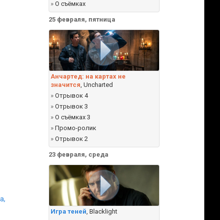
»
О съёмках
25 февраля, пятница
Анчартед: на картах не
значится
, Uncharted
»
Отрывок 4
»
Отрывок 3
»
О съёмках 3
»
Промо-ролик
»
Отрывок 2
23 февраля, среда
а,
Игра теней
, Blacklight