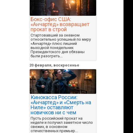
Бокс-офис США:
«Анчартед» возвращает
прокат в строй
Стартовавший за океаном
относительно успешный по миру
«Анчартед» плюс лишний
выходной понедельник
Президентского дня обязаны
были разогреть...
20 февраля, воскресенье
Кинокасса России:
«Анчартед» и «Смерть на
Ниле» оставляют
новичков ни с чем
Пусть российский прокат на
неделе и получил заметное число
свежих, в основном
отечественных премьер...