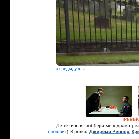
«
предыдущая
ПРЕВЬЮ
Детективная роббери-мелодрама реж
прощай»
). В ролях:
Джереми Реннер
,
Кр