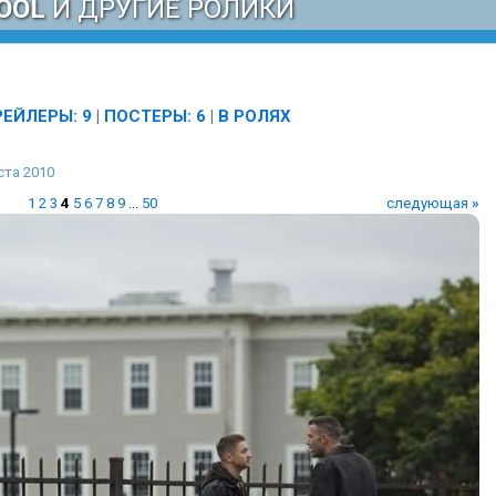
OOL
И ДРУГИЕ РОЛИКИ
РЕЙЛЕРЫ: 9
|
ПОСТЕРЫ: 6
|
В РОЛЯХ
ста 2010
1
2
3
4
5
6
7
8
9
...
50
следующая
»