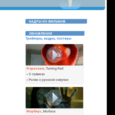
КАДРЫ ИЗ ФИЛЬМОВ
ОБНОВЛЕНИЯ
Трейлеры, кадры, постеры
:
Я краснею
, Turning Red
»
О съёмках
»
Ролик о русской озвучке
Морбиус
, Morbius