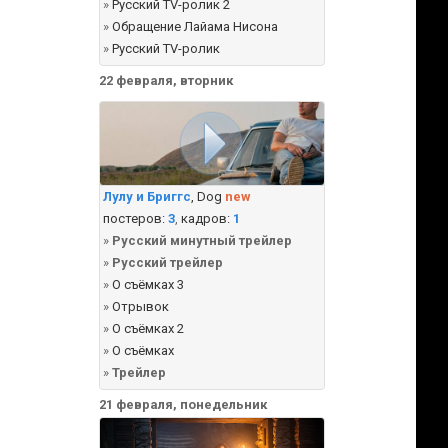
»
Русский TV-ролик 2
»
Обращение Лайама Нисона
»
Русский TV-ролик
22 февраля, вторник
Лулу и Бриггс
, Dog
new
постеров:
3
,
кадров:
1
»
Русский минутный трейлер
»
Русский трейлер
»
О съёмках 3
»
Отрывок
»
О съёмках 2
»
О съёмках
»
Трейлер
21 февраля, понедельник