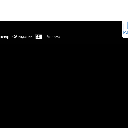
окадр
|
Об издании
|
16+
|
Реклама