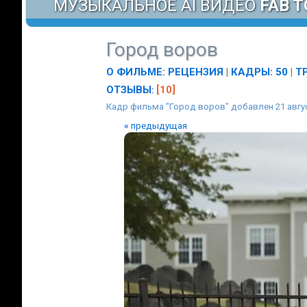
МУЗЫКАЛЬНОЕ AI ВИДЕО
FAB T
Город воров
О ФИЛЬМЕ
:
РЕЦЕНЗИЯ
|
КАДРЫ: 50
|
Т
ОТЗЫВЫ
[10]
:
Кадр фильма "Город воров" добавлен 21 авгу
«
предыдущая