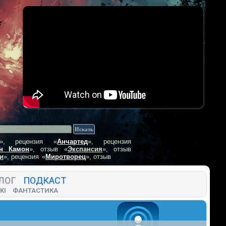
», рецензия
«
Анчартед
», рецензия
н Камон
», отзыв
«
Экспансия
», отзыв
и
», рецензия
«
Миротворец
», отзыв
ЛОГ
ПОДКАСТ
KI
ФАНТАСТИКА