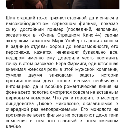
Шин-старший тоже тряхнул стариной, да и снялся в
высокобюджетном серьезном фильме, показав
сыну достойный пример (последний, напомним,
засветился в «Очень Страшном Кино-4») своим
актёрским талантом. Марк Уолберг в роли «занозы
в заднице отдела» хорош до невозможности, его
персонажа, кажется, ненавидят буквально все,
недаром именно ему доверили честь поставить
точку в этом рассказе. Вера Фармига, единственная
значимая женская роль в этой мужской компании,
сумела двумя эпизодами задать истории
противостояния двух копов весьма необычную
интонацию, да и вообще романтическая линия на
фоне всего полотна смотрится совсем не вставным
цирковым номером. Что уж и говорить о мастере
лицедейства Джеке Николсоне, оказавшемся в
очередной раз неподражаемым. Его монологи на
протяжение всего фильма не оставляют даже тени
сомнения в том, кто главный в этом змеином
клубке.