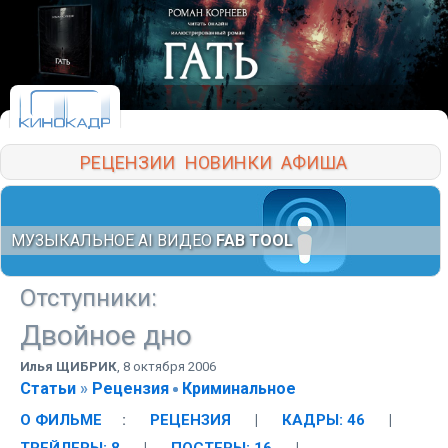
РЕЦЕНЗИИ
НОВИНКИ
АФИША
МУЗЫКАЛЬНОЕ AI ВИДЕО
FAB TOOL
Отступники
:
Двойное дно
Илья ЩИБРИК
,
8 октября 2006
Статьи
»
Рецензия
Криминальное
О ФИЛЬМЕ
:
РЕЦЕНЗИЯ
|
КАДРЫ: 46
|