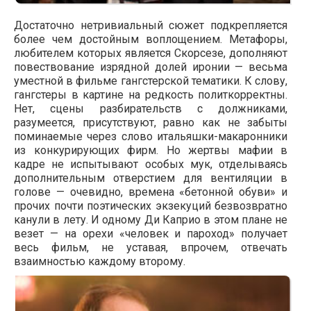
Достаточно нетривиальный сюжет подкрепляется
более чем достойным воплощением. Метафоры,
любителем которых является Скорсезе, дополняют
повествование изрядной долей иронии — весьма
уместной в фильме гангстерской тематики. К слову,
гангстеры в картине на редкость политкорректны.
Нет, сцены разбирательств с должниками,
разумеется, присутствуют, равно как не забыты
поминаемые через слово итальяшки-макаронники
из конкурирующих фирм. Но жертвы мафии в
кадре не испытывают особых мук, отделываясь
дополнительным отверстием для вентиляции в
голове — очевидно, времена «бетонной обуви» и
прочих почти поэтических экзекуций безвозвратно
канули в лету. И одному Ди Каприо в этом плане не
везет — на орехи «человек и пароход» получает
весь фильм, не уставая, впрочем, отвечать
взаимностью каждому второму.