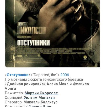
«
Отступники
» (“Departed, the”),
2006
По мотивам сюжета гонконгского боевика
«
Двойная рокировка
»
Алана Мака и Феликса
Чонга
Режиссёр:
Мартин Скорсезе
Сценарий:
Уильям Монахан
Оператор:
Микаэль Баллхаус
Композитор:
Говард Шор