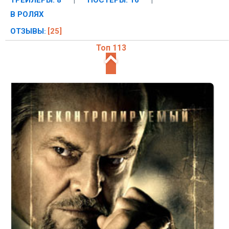
ТРЕЙЛЕРЫ: 8
|
ПОСТЕРЫ: 16
|
В РОЛЯХ
ОТЗЫВЫ
[25]
:
Топ 113