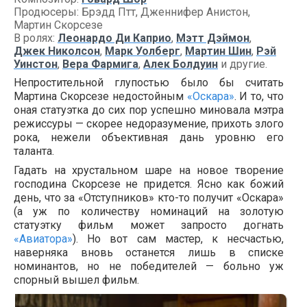
Продюсеры: Брэдд Птт, Дженнифер Анистон,
Мартин Скорсезе
В ролях:
Леонардо Ди Каприо
,
Мэтт Дэймон
,
Джек Николсон
,
Марк Уолберг
,
Мартин Шин
,
Рэй
Уинстон
,
Вера Фармига
,
Алек Болдуин
и другие.
Непростительной глупостью было бы считать
Мартина Скорсезе недостойным
«Оскара»
. И то, что
оная статуэтка до сих пор успешно миновала мэтра
режиссуры — скорее недоразумение, прихоть злого
рока, нежели объективная дань уровню его
таланта.
Гадать на хрустальном шаре на новое творение
господина Скорсезе не придется. Ясно как божий
день, что за «Отступников» кто-то получит «Оскара»
(а уж по количеству номинаций на золотую
статуэтку фильм может запросто догнать
«Авиатора»
). Но вот сам мастер, к несчастью,
наверняка вновь останется лишь в списке
номинантов, но не победителей — больно уж
спорный вышел фильм.