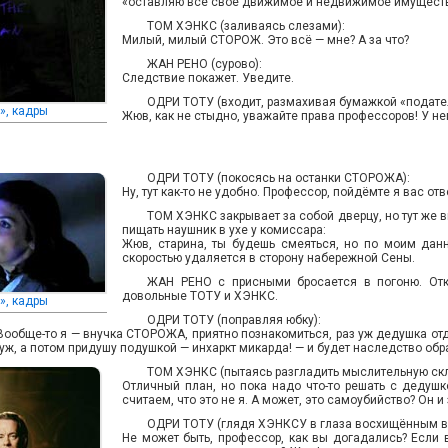
«оставляю всё своё движимое и недвижимое имуществ
ТОМ ХЭНКС (заливаясь слезами):
Милый, милый СТОРОЖ. Это всё — мне? А за что?
ЖАН РЕНО (сурово):
Следствие покажет. Уведите.
ОДРИ ТОТУ (входит, размахивая бумажкой «подател
», кадры
Жюв, как не стыдно, уважайте права профессоров! У не
ОДРИ ТОТУ (покосясь на останки СТОРОЖА):
Ну, тут как-то не удобно. Профессор, пойдёмте я вас от
ТОМ ХЭНКС закрывает за собой дверцу, но тут же 
пищать наушник в ухе у комиссара:
Жюв, старина, ты будешь смеяться, но по моим да
скоростью удаляется в сторону набережной Сены.
ЖАН РЕНО с присными бросается в погоню. Отк
довольные ТОТУ и ХЭНКС.
», кадры
ОДРИ ТОТУ (поправляя юбку):
 Вообще-то я — внучка СТОРОЖА, приятно познакомиться, раз уж дедушка отд
уж, а потом придушу подушкой — инхаркт микарда! — и будет наследство обр
ТОМ ХЭНКС (пытаясь разгладить мыслительную скл
Отличный план, но пока надо что-то решать с дедушко
считаем, что это не я. А может, это самоубийство? Он 
ОДРИ ТОТУ (глядя ХЭНКСУ в глаза восхищённым в
Не может быть, профессор, как вы догадались? Если