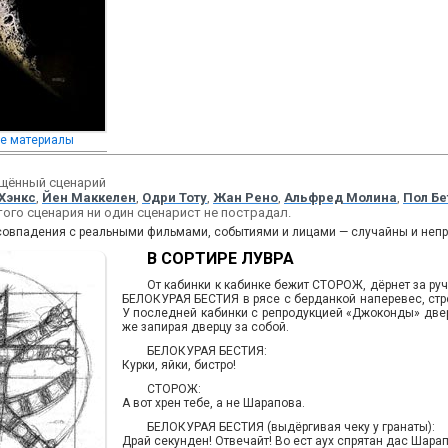
се материалы
ощённый сценарий
Хэнкс
,
Йен Маккелен
,
Одри Тоту
,
Жан Рено
,
Альфред Молина
,
Пол Бе
того сценария ни один сценарист не пострадал.
овпадения с реальными фильмами, событиями и лицами — случайны и непре
В СОРТИРЕ ЛУВРА
От кабинки к кабинке бежит СТОРОЖ, дёрнет за руч
БЕЛОКУРАЯ БЕСТИЯ в рясе с берданкой наперевес, стре
У последней кабинки с репродукцией «Джоконды» двер
же запирая дверцу за собой.
БЕЛОКУРАЯ БЕСТИЯ:
Курки, яйки, бистро!
СТОРОЖ:
А вот хрен тебе, а не Шарапова.
БЕЛОКУРАЯ БЕСТИЯ (выдёргивая чеку у гранаты):
Драй секунден! Отвечайт! Во ест аух спрятан дас Шара