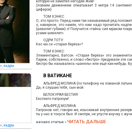
которую не заметил негодяй Жюв!
(ловким движением отматывает 3 метра 14 сантимет
циферок)
ТОМ ХЭНКС:
О, это просто. Перед нами так называемый ряд положит
о, наверное, это намёк, что нам надо прочитать надп
(шевелит губами) о! Получится «тайна сия мраком покры
усами шевелит».
ОДРИ ТОТУ:
Кес кю се «старая берёза»?
ТОМ ХЭНКС:
Элементарно, Ватсон. «Старая берёза» это знаменитое
Париж, собственно, и слово «бистро» придумали эти са
бистро бы назывались «шанель» или ещё как-нибудь. В
», кадры
В ВАТИКАНЕ
АЛЬФРЕД МОЛИНА (по телефону на ломаной латыни
Да, я слушаю тебя, сын мой.
БЕЛОКУРАЯ БЕСТИЯ:
Експекто патронум!
АЛЬФРЕД МОЛИНА:
Патронов нет, говорю же, изыскивай внутренние резер
ты у нас в тонусе был. И смотри, не упусти внучку с жу
ЧИТАТЬ ДАЛЬШЕ
начало статьи
»
», кадры