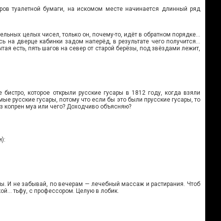
ров туалетной бумаги, на искомом месте начинается длинный ряд
ельных целых чисел, только он, почему-то, идёт в обратном порядке…
ись на дверце кабинки задом наперёд, в результате чего получится…
тая есть, пять шагов на север от старой берёзы, под звёздами лежит,
 бистро, которое открыли русские гусары в 1812 году, когда взяли
мые русские гусары, потому что если бы это были прусские гусары, то
уз копрен муа или чего? Доходчиво объясняю?
):
вы. И не забывай, по вечерам — лечебный массаж и растирания. Чтоб
чкой… тьфу, с профессором. Целую в лобик.