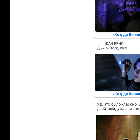
«
Код да Винчи
ЖАН РЕНО:
Дык он того, уже.
«
Код да Винчи
Уф, это было классно.
дней, выйду за вас зам