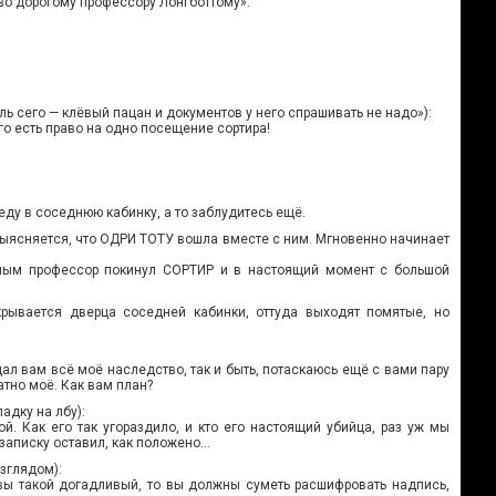
о дорогому профессору Лонгботтому».
ь сего — клёвый пацан и документов у него спрашивать не надо»):
го есть право на одно посещение сортира!
веду в соседнюю кабинку, а то заблудитесь ещё.
выясняется, что ОДРИ ТОТУ вошла вместе с ним. Мгновенно начинает
нным профессор покинул СОРТИР и в настоящий момент с большой
рывается дверца соседней кабинки, оттуда выходят помятые, но
ал вам всё моё наследство, так и быть, потаскаюсь ещё с вами пару
атно моё. Как вам план?
адку на лбу):
й. Как его так угораздило, и кто его настоящий убийца, раз уж мы
и записку оставил, как положено…
зглядом):
 вы такой догадливый, то вы должны суметь расшифровать надпись,