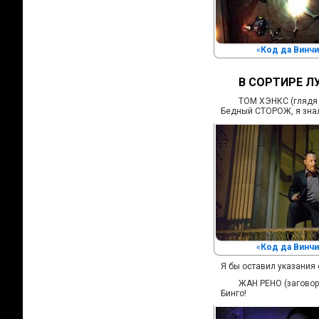
«
Код да Винчи
В СОРТИРЕ Л
ТОМ ХЭНКС (глядя 
Бедный СТОРОЖ, я знал
«
Код да Винчи
Я бы оставил указания
ЖАН РЕНО (заговор
Бинго!