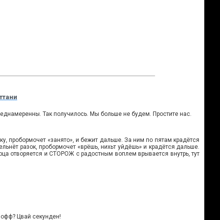
ттани
днамеренны. Так получилось. Мы больше не будем. Простите нас.
ку, пробормочет «занято», и бежит дальше. За ним по пятам крадётся
льнёт разок, пробормочет «врёшь, нихьт уйдёшь» и крадётся дальше.
ца отворяется и СТОРОЖ с радостным воплем врывается внутрь, тут
пофф? Цвай секунден!