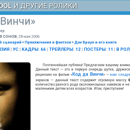
OOL
И ДРУГИЕ РОЛИКИ
 Винчи»
лер
еб СОНОВ
,
28 мая 2006
й сценарий
Приключения и фэнтэзи
Дэн Браун и его книги
НЗИЯ
|
УС
|
КАДРЫ: 66
|
ТРЕЙЛЕРЫ: 12
|
ПОСТЕРЫ: 11
|
В РО
Почтеннейшая публика! Предлагаем вашему внима
Данный текст — это в первую очередь шутка, дружеск
Код да Винчи
рецензию на фильм «
» —
вам следуе
экранов — данный текст содержит огромную массу
количество разного рода околокиношных намёков и не
маленьким детям всех возрастов. Итак, приступаем!