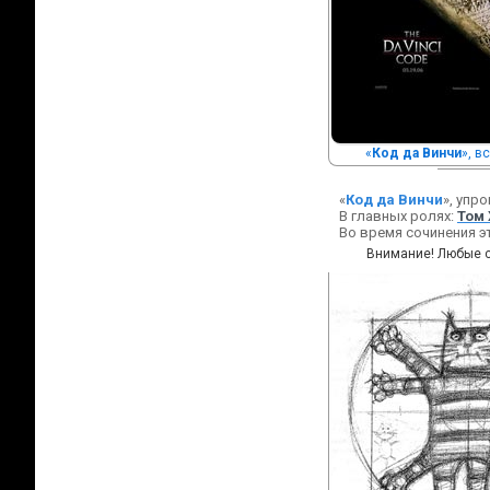
«
Код да Винчи
», в
«
Код да Винчи
», упр
В главных ролях:
Том 
Во время сочинения э
Внимание! Любые с