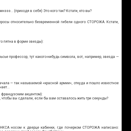
эээ… (приходя в себя) Это кого так? Кстати, кто вы?
просы относительно безвременной гибели одного СТОРОЖА. Кстати,
о пятна в форме звезды):
 мьсье профессор, тут какого-нибудь символа, вот, например, звезда —
ачала — так называемой «красной армии», откуда и пошло известное
ачает…
 французским акцентом):
, чтобы вы сделали, если бы вам оставалось жить три секунды?
ЭНКСА носом к дверце кабинки, где почерком СТОРОЖА написано: