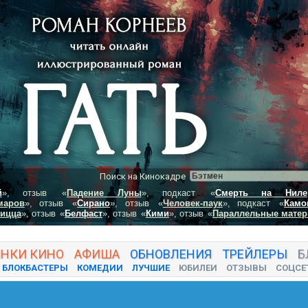
Поиск на Кинокадре
й
», отзыв
«
Падение Луны
», подкаст
«
Смерть на Ниле
маров
», отзыв
«
Сирано
», отзыв
«
Человек-паук
», подкаст
«
Камо
пицца
», отзыв
«
Белфаст
», отзыв
«
Кими
», отзыв
«
Параллельные матер
ИНКИ
КИНО
АФИША
ОБНОВЛЕНИЯ
ТРЕЙЛЕРЫ
Б
БЛОКБАСТЕРЫ
КОМЕДИИ
ЛУЧШИЕ
ЮБИЛЕИ
ОТЗЫВЫ
СОЦСЕ