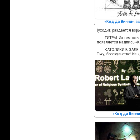
«
Код да Винчи
», в
(уходит, раздаётся взр
ТИТРЫ: Из темноты
появляется надпись «Ко
КАТОЛИКИ В ЗАЛЕ:
Тьху, богохульство! Изы
«
Код да Винчи