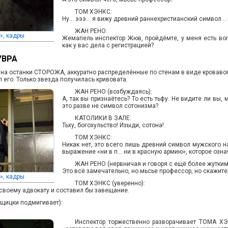
ТОМ ХЭНКС:
Ну… эээ… я вижу древний раннехристианский символ… мн
ЖАН РЕНО:
», кадры
Жемапель инспектор Жюв, пройдёмте, у меня есть во
как у вас дела с регистрацией?
УВРА
на останки СТОРОЖА, аккуратно распределённые по стенам в виде кровавог
 его. Только звезда получилась кривовата.
ЖАН РЕНО (возбуждаясь):
А, так вы признаётесь? То есть тьфу. Не видите ли вы,
это разве не символ сотонизма?
КАТОЛИКИ В ЗАЛЕ:
Тьху, богохульство! Изыди, сотона!
ТОМ ХЭНКС:
Никак нет, это всего лишь древний символ мужского н
выражение «ни в п… ни в красную армию», которое озн
ЖАН РЕНО (нервничая и говоря с ещё более жутким
Это всё замечательно, но мьсье профессор, но скажите
», кадры
ТОМ ХЭНКС (уверенно):
 своему адвокату и составил бы завещание.
щицки подмигивает):
Инспектор торжественно разворачивает ТОМА Х