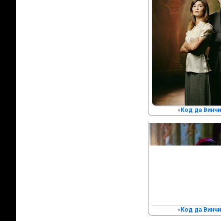
«
Код да Винчи
«
Код да Винчи