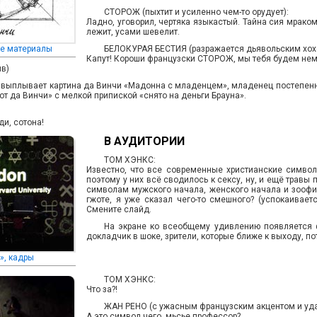
СТОРОЖ (пыхтит и усиленно чем-то орудует):
Ладно, уговорил, чертяка языкастый. Тайна сия мраком
лежит, усами шевелит.
се материалы
БЕЛОКУРАЯ БЕСТИЯ (разражается дьявольским хохот
Капут! Короши французски СТОРОЖ, мы тебя будем не
ыв)
 выплывает картина да Винчи «Мадонна с младенцем», младенец постепенно
т да Винчи» с мелкой припиской «снято на деньги Брауна».
ди, сотона!
В АУДИТОРИИ
ТОМ ХЭНКС:
Известно, что все современные христианские симво
поэтому у них всё сводилось к сексу, ну, и ещё травы
символам мужского начала, женского начала и зоофил
гжоте, я уже сказал чего-то смешного? (успокаивает
Смените слайд.
На экране ко всеобщему удивлению появляется ф
докладчик в шоке, зрители, которые ближе к выходу, по
», кадры
ТОМ ХЭНКС:
Что за?!
ЖАН РЕНО (с ужасным французским акцентом и уда
А это символ чего, мьсье профессор?