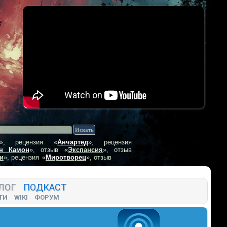
», рецензия
«
Анчартед
», рецензия
н Камон
», отзыв
«
Экспансия
», отзыв
и
», рецензия
«
Миротворец
», отзыв
ЛОГ
ПОДКАСТ
ТИ
WIKI
ФОРУМ