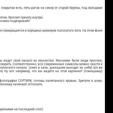
 покрытая есть, пять шагов на север от старой берёзы, под звёздами
ом, бросает гранату внутрь):
множко подвзрывайт!
 превращается в изрядных размеров полосатого кота. На этом фоне
лы ведут своё начало из язычества. Язычники были люди простые,
 покурить. Соответственно, все современные символы можно свести к
ического начала. (смех в зале, докладчик выходит из себя) Шо ви
ся) Ну вот например, что вы видите на этой картинке? (помощнику)
отография СОРТИРА, сплошь заляпанного кровью. Зрители в шоке,
тихоньку начинают отползать.
рениями на последний слог):