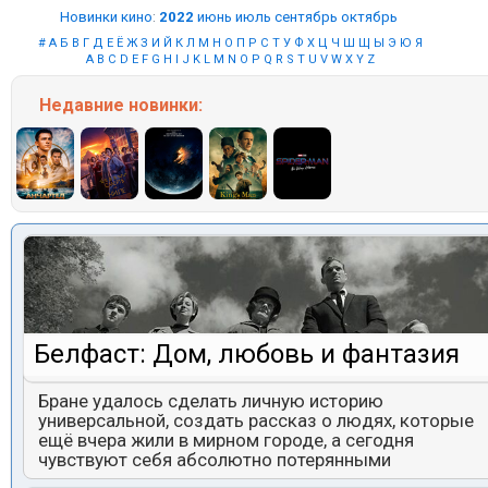
Новинки кино
:
2022
июнь
июль
сентябрь
октябрь
#
А
Б
В
Г
Д
Е
Ё
Ж
З
И
Й
К
Л
М
Н
О
П
Р
С
Т
У
Ф
Х
Ц
Ч
Ш
Щ
Ы
Э
Ю
Я
A
B
C
D
E
F
G
H
I
J
K
L
M
N
O
P
Q
R
S
T
U
V
W
X
Y
Z
Недавние
новинки:
Белфаст: Дом, любовь и фантазия
Бране удалось сделать личную историю
универсальной, создать рассказ о людях, которые
ещё вчера жили в мирном городе, а сегодня
чувствуют себя абсолютно потерянными