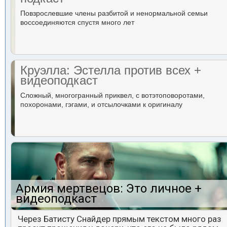
Повзрослевшие члены разбитой и ненормальной семьи
воссоединяются спустя много лет
Круэлла: Эстелла против всех +
видеоподкаст
Сложный, многогранный приквел, с вотэтоповоротами,
похоронами, гэгами, и отсылочками к оригиналу
Армия мертвецов: Это личное +
видеоподкаст
Через Батисту Снайдер прямым текстом много раз