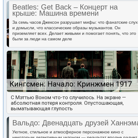
Beatles: Get Back – Концерт на
крыше: Машина времени
За семь часов Джексон разрушает мифы: что фанатские слух
и домысли, что классические образы музыкантов. Он
приземляет всех. Делает живыми и помогает понять, что это
были за люди на самом деле
Кингсмен: Начало: Кринжмен 1917
С Мэттью Воном что-то случилось. На экране —
абсолютная потеря контроля. Опустошающая,
выматывающая глупость
Вальдо: Двенадцать друзей Ханнэм
Уютное, стильное и атмосферное персонажное кино с
некоторым детективным уклоном — результат вполне радует