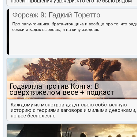
просит прощения у дочери, что его не было рядом
Форсаж 9: Гадкий Торетто
Про папу-гонщика, брата-угонщика и вообще про то, что рад
семьи и кадык вырвешь, и на кичу заедешь
Годзилла против Конга: В
сверхтяжёлом весе + подкаст
Каждому из монстров дадут свою собственную
историю с теориями заговора и милыми девочками,
но всё бесполезно