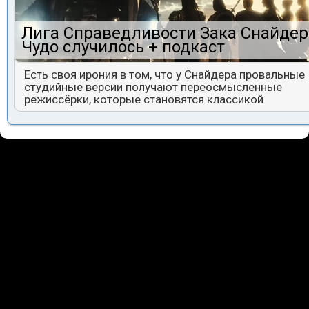
Лига Справедливости Зака Снайдер
Чудо случилось + подкаст
Есть своя ирония в том, что у Снайдера провальные
студийные версии получают переосмысленные
режиссёрки, которые становятся классикой