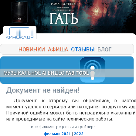
НОВИНКИ
АФИША
ОТЗЫВЫ
БЛОГ
МУЗЫКАЛЬНОЕ AI ВИДЕО
FAB TOOL
Документ не найден!
Документ, к оторому вы обратились, в насто
момент удалён с сервера или находится по другому адр
Причиной ошибки может быть неправильно указанный
или проводимые на сайте технические работы.
все фильмы: рецензии и трейлеры
фильмы 2021
|
2022