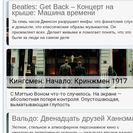
Beatles: Get Back – Концерт на
крыше: Машина времени
За семь часов Джексон разрушает мифы: что фанатские слух
и домысли, что классические образы музыкантов. Он
приземляет всех. Делает живыми и помогает понять, что это
были за люди на самом деле
Кингсмен: Начало: Кринжмен 1917
С Мэттью Воном что-то случилось. На экране —
абсолютная потеря контроля. Опустошающая,
выматывающая глупость
Вальдо: Двенадцать друзей Ханнэм
Уютное, стильное и атмосферное персонажное кино с
некоторым детективным уклоном — результат вполне радует