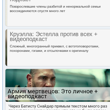
Повзрослевшие члены разбитой и ненормальной семьи
воссоединяются спустя много лет
Круэлла: Эстелла против всех +
видеоподкаст
Сложный, многогранный приквел, с вотэтоповоротами,
похоронами, гэгами, и отсылочками к оригиналу
Армия мертвецов: Это личное +
видеоподкаст
Через Батисту Снайдер прямым текстом много раз