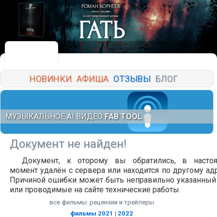
НОВИНКИ
АФИША
ОТЗЫВЫ
БЛОГ
МУЗЫКАЛЬНОЕ AI ВИДЕО
FAB TOOL
Документ не найден!
Документ, к оторому вы обратились, в насто
момент удалён с сервера или находится по другому адр
Причиной ошибки может быть неправильно указанный
или проводимые на сайте технические работы.
все фильмы: рецензии и трейлеры
фильмы 2021
|
2022