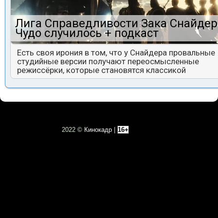
Лига Справедливости Зака Снайдер
Чудо случилось + подкаст
Есть своя ирония в том, что у Снайдера провальные
студийные версии получают переосмысленные
режиссёрки, которые становятся классикой
2022 ©
Кинокадр
|
16+