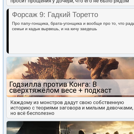
просит прощения у дочери, что его не было рядом
Форсаж 9: Гадкий Торетто
Про папу-гонщика, брата-угонщика и вообще про то, что рад
семьи и кадык вырвешь, и на кичу заедешь
Годзилла против Конга: В
сверхтяжёлом весе + подкаст
Каждому из монстров дадут свою собственную
историю с теориями заговора и милыми девочками,
но всё бесполезно