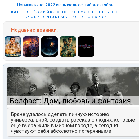
Новинки кино
:
2022
июнь
июль
сентябрь
октябрь
#
А
Б
В
Г
Д
Е
Ё
Ж
З
И
Й
К
Л
М
Н
О
П
Р
С
Т
У
Ф
Х
Ц
Ч
Ш
Щ
Ы
Э
Ю
Я
A
B
C
D
E
F
G
H
I
J
K
L
M
N
O
P
Q
R
S
T
U
V
W
X
Y
Z
Недавние
новинки:
Белфаст: Дом, любовь и фантазия
Бране удалось сделать личную историю
универсальной, создать рассказ о людях, которые
ещё вчера жили в мирном городе, а сегодня
чувствуют себя абсолютно потерянными