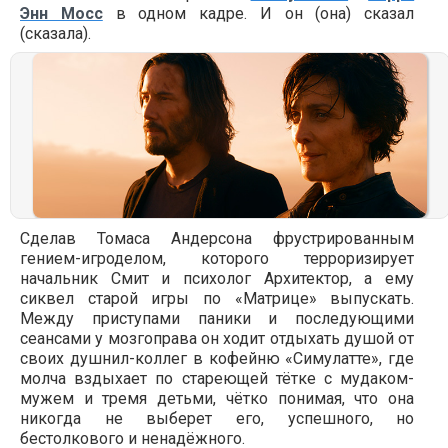
Энн Мосс
в одном кадре. И он (она) сказал
(сказала).
Сделав Томаса Андерсона фрустрированным
гением-игроделом, которого терроризирует
начальник Смит и психолог Архитектор, а ему
сиквел старой игры по «Матрице» выпускать.
Между приступами паники и последующими
сеансами у мозгоправа он ходит отдыхать душой от
своих душнил-коллег в кофейню «Симулатте», где
молча вздыхает по стареющей тётке с мудаком-
мужем и тремя детьми, чётко понимая, что она
никогда не выберет его, успешного, но
бестолкового и ненадёжного.