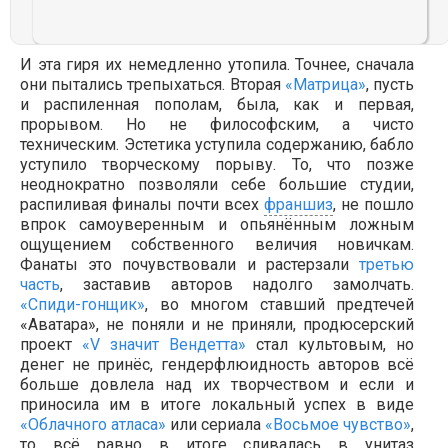
И эта гиря их немедленно утопила. Точнее, сначала
они пытались трепыхаться. Вторая
«Матрица»
, пусть
и распиленная пополам, была, как и первая,
прорывом. Но не философским, а чисто
техническим. Эстетика уступила содержанию, бабло
уступило творческому порыву. То, что позже
неоднократно позволяли себе большие студии,
распиливая финалы почти всех
франшиз
, не пошло
впрок самоуверенным и опьянённым ложным
ощущением собственного величия новичкам.
Фанаты это почувствовали и растерзали
третью
часть
, заставив авторов надолго замолчать.
«Спиди-гонщик»
, во многом ставший предтечей
«Аватара», не поняли и не приняли, продюсерский
проект
«V значит Вендетта»
стал культовым, но
денег не принёс, гендерфлюидность авторов всё
больше довлела над их творчеством и если и
приносила им в итоге локальный успех в виде
«Облачного атласа»
или сериала
«Восьмое чувство»
,
то всё равно в итоге сливалась в унитаз