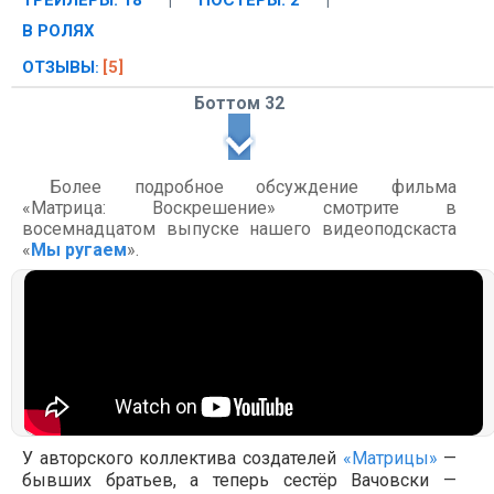
ТРЕЙЛЕРЫ: 18
|
ПОСТЕРЫ: 2
|
В РОЛЯХ
ОТЗЫВЫ
[5]
:
Боттом 32
Более подробное обсуждение фильма
«Матрица: Воскрешение» смотрите в
восемнадцатом выпуске нашего видеоподскаста
«
Мы ругаем
».
У авторского коллектива создателей
«Матрицы»
—
бывших братьев, а теперь сестёр Вачовски —