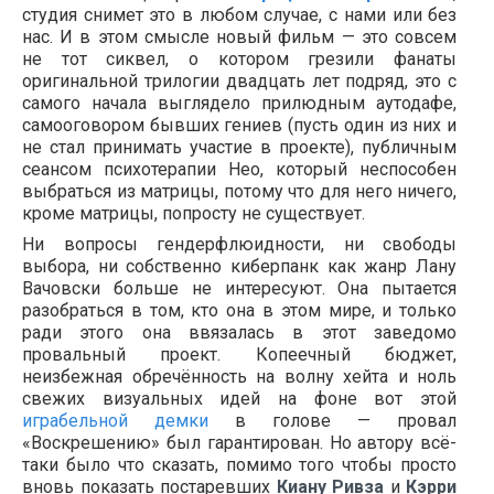
студия снимет это в любом случае, с нами или без
нас. И в этом смысле новый фильм — это совсем
не тот сиквел, о котором грезили фанаты
оригинальной трилогии двадцать лет подряд, это с
самого начала выглядело прилюдным аутодафе,
самооговором бывших гениев (пусть один из них и
не стал принимать участие в проекте), публичным
сеансом психотерапии Нео, который неспособен
выбраться из матрицы, потому что для него ничего,
кроме матрицы, попросту не существует.
Ни вопросы гендерфлюидности, ни свободы
выбора, ни собственно киберпанк как жанр Лану
Вачовски больше не интересуют. Она пытается
разобраться в том, кто она в этом мире, и только
ради этого она ввязалась в этот заведомо
провальный проект. Копеечный бюджет,
неизбежная обречённость на волну хейта и ноль
свежих визуальных идей на фоне вот этой
играбельной демки
в голове — провал
«Воскрешению» был гарантирован. Но автору всё-
таки было что сказать, помимо того чтобы просто
вновь показать постаревших
Киану Ривза
и
Кэрри