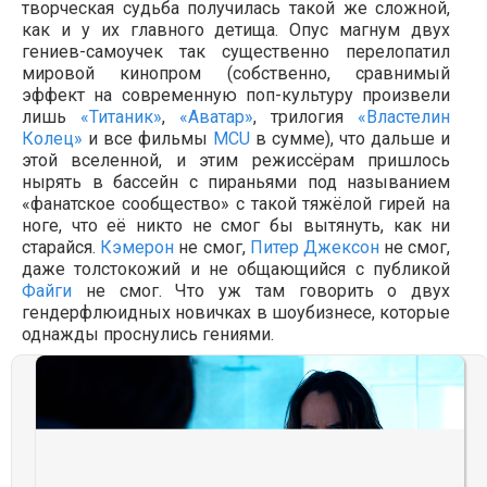
творческая судьба получилась такой же сложной,
как и у их главного детища. Опус магнум двух
гениев-самоучек так существенно перелопатил
мировой кинопром (собственно, сравнимый
эффект на современную поп-культуру произвели
лишь
«Титаник»
,
«Аватар»
, трилогия
«Властелин
Колец»
и все фильмы
MCU
в сумме), что дальше и
этой вселенной, и этим режиссёрам пришлось
нырять в бассейн с пираньями под называнием
«фанатское сообщество» с такой тяжёлой гирей на
ноге, что её никто не смог бы вытянуть, как ни
старайся.
Кэмерон
не смог,
Питер Джексон
не смог,
даже толстокожий и не общающийся с публикой
Файги
не смог. Что уж там говорить о двух
гендерфлюидных новичках в шоубизнесе, которые
однажды проснулись гениями.