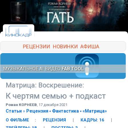
РЕЦЕНЗИИ
НОВИНКИ
АФИША
МУЗЫКАЛЬНОЕ AI ВИДЕО
FAB TOOL
Матрица: Воскрешение
:
К чертям семью + подкаст
Роман КОРНЕЕВ
,
17 декабря 2021
Статьи
»
Рецензия
Фантастика
«Матрица»
О ФИЛЬМЕ
:
РЕЦЕНЗИЯ
|
КАДРЫ: 16
|