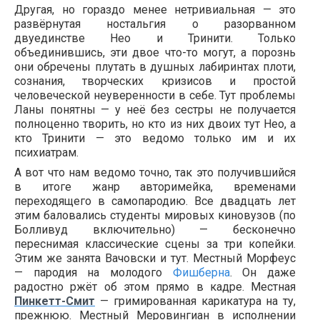
Другая, но гораздо менее нетривиальная — это
развёрнутая ностальгия о разорванном
двуединстве Нео и Тринити. Только
объединившись, эти двое что-то могут, а порознь
они обречены плутать в душных лабиринтах плоти,
сознания, творческих кризисов и простой
человеческой неуверенности в себе. Тут проблемы
Ланы понятны — у неё без сестры не получается
полноценно творить, но кто из них двоих тут Нео, а
кто Тринити — это ведомо только им и их
психиатрам.
А вот что нам ведомо точно, так это получившийся
в итоге жанр авторимейка, временами
переходящего в самопародию. Все двадцать лет
этим баловались студенты мировых киновузов (по
Болливуд включительно) — бесконечно
переснимая классические сцены за три копейки.
Этим же занята Вачовски и тут. Местный Морфеус
— пародия на молодого
Фишберна
. Он даже
радостно ржёт об этом прямо в кадре. Местная
Пинкетт-Смит
— гримированная карикатура на ту,
прежнюю. Местный Меровингиан в исполнении