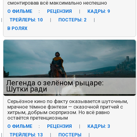
смонтировав всё максимально неспешно
О ФИЛЬМЕ
:
РЕЦЕНЗИЯ
|
КАДРЫ: 9
|
ТРЕЙЛЕРЫ: 10
|
ПОСТЕРЫ: 2
|
В РОЛЯХ
Легенда о зелёном рыцаре:
Шутки ради
Серьёзное кино по факту оказывается шуточным,
мрачное тёмное фэнтези — сказочной притчей с
хитрым, добрым сюрпризом. Но всё равно
остаётся претенциозным
О ФИЛЬМЕ
:
РЕЦЕНЗИЯ
|
КАДРЫ: 3
|
ТРЕЙЛЕРЫ: 13
|
ПОСТЕРЫ
|