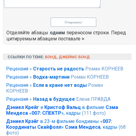
Отделяйте абзацы
одним
переносом строки. Перед
цитируемым абзацем поставьте
>
ССЫЛКИ ПО ТЕМЕ:
БОНД, ДЖЕЙМС БОНД
Рецензия
»
Старость не радость
Роман КОРНЕЕВ
Рецензия
»
Водка-мартини
Роман КОРНЕЕВ
Рецензия
»
Если в кране нет воды
Роман
КОРНЕЕВ
Рецензия
»
Назад в будущее
Елена ПРАВДА
Дэниел Крейг
и
Кристоф Вальц
в фильме
Сэма
Мендеса
«
007: СПЕКТР
», кадры
(111 фото)
Дэниел Крэйг
в 23-м фильме бондианы «
007:
Координаты Скайфолл
»
Сэма Мендеса
, кадры
(68
фото)