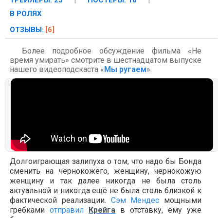
ТРЕЙЛЕРЫ: 25
|
ПОСТЕРЫ: 10
|
В РОЛЯХ
ОТЗЫВЫ
[6]
:
Более подробное обсуждение фильма «Не
время умирать» смотрите в шестнадцатом выпуске
нашего видеоподскаста «
Мы ругаем
».
Долгоиграющая залипуха о том, что надо бы Бонда
сменить на чернокожего, женщину, чернокожую
женщину и так далее никогда не была столь
актуальной и никогда ещё не была столь близкой к
фактической реализации.
Сэм Мендес
мощными
гребками
отправил
Крейга
в отставку, ему уже