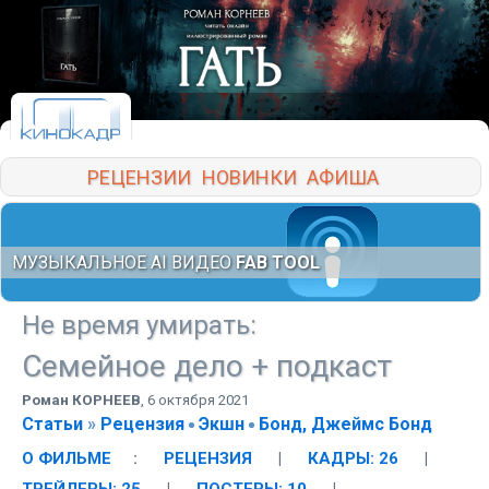
РЕЦЕНЗИИ
НОВИНКИ
АФИША
МУЗЫКАЛЬНОЕ AI ВИДЕО
FAB TOOL
Не время умирать
:
Семейное дело + подкаст
Роман КОРНЕЕВ
,
6 октября 2021
Статьи
»
Рецензия
Экшн
Бонд, Джеймс Бонд
О ФИЛЬМЕ
:
РЕЦЕНЗИЯ
|
КАДРЫ: 26
|