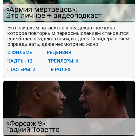
«Армия мертвецов»:
Это личное + видеоподкаст
Это слишком натянутое и неадекватное кино,
которое повторным переосмыслением становится
ещё более неадекватным, и здесь Снайдера нечем
оправдывать, даже несмотря на жанр
О ФИЛЬМЕ
:
РЕЦЕНЗИЯ
|
КАДРЫ: 12
|
ТРЕЙЛЕРЫ: 6
|
ПОСТЕРЫ: 2
|
В РОЛЯХ
«Форсаж 9»:
Гадкий Торетто