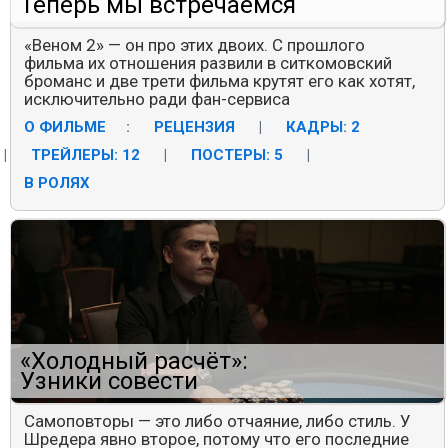
Теперь мы встречаемся
«Веном 2» — он про этих двоих. С прошлого
фильма их отношения развили в ситкомовский
броманс и две трети фильма крутят его как хотят,
исключительно ради фан-сервиса
О ФИЛЬМЕ
:
РЕЦЕНЗИЯ
|
КАДРЫ: 2
|
ТРЕЙЛЕРЫ: 12
|
ПОСТЕРЫ: 5
|
В РОЛЯХ
«Холодный расчёт»:
Узники совести
Самоповторы — это либо отчаяние, либо стиль. У
Шредера явно второе, потому что его последние