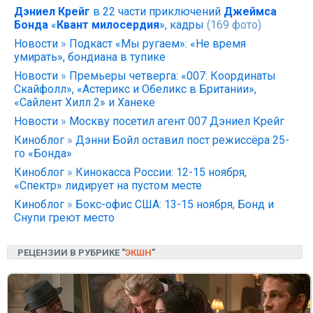
Дэниел Крейг
в 22 части приключений
Джеймса
Бонда
«
Квант милосердия
», кадры
(169 фото)
Новости
»
Подкаст «Мы ругаем»: «Не время
умирать», бондиана в тупике
Новости
»
Премьеры четверга: «007: Координаты
Скайфолл», «Астерикс и Обеликс в Британии»,
«Сайлент Хилл 2» и Ханеке
Новости
»
Москву посетил агент 007 Дэниел Крейг
Киноблог
»
Дэнни Бойл оставил пост режиссёра 25-
го «Бонда»
Киноблог
»
Кинокасса России: 12-15 ноября,
«Спектр» лидирует на пустом месте
Киноблог
»
Бокс-офис США: 13-15 ноября, Бонд и
Снупи греют место
РЕЦЕНЗИИ В РУБРИКЕ "
ЭКШН
"