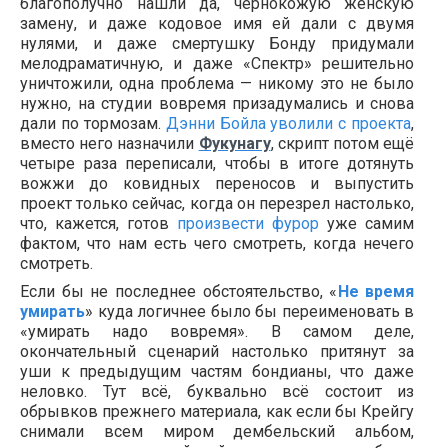
благополучно нашли да, чернокожую женскую
замену, и даже кодовое имя ей дали с двумя
нулями, и даже смертушку Бонду придумали
мелодраматичную, и даже «Спектр» решительно
уничтожили, одна проблема — никому это не было
нужно, на студии вовремя призадумались и снова
дали по тормозам.
Дэнни Бойла
уволили с проекта
,
вместо него назначили
Фукунагу
, скрипт потом ещё
четыре раза переписали, чтобы в итоге дотянуть
вожжи до ковидных переносов и выпустить
проект только сейчас, когда он перезрел настолько,
что, кажется, готов
произвести фурор
уже самим
фактом, что нам есть чего смотреть, когда нечего
смотреть.
Если бы не последнее обстоятельство, «
Не время
умирать
» куда логичнее было бы переименовать в
«умирать надо вовремя». В самом деле,
окончательный сценарий настолько притянут за
уши к предыдущим частям бондианы, что даже
неловко. Тут всё, буквально всё состоит из
обрывков прежнего материала, как если бы Крейгу
снимали всем миром дембельский альбом,