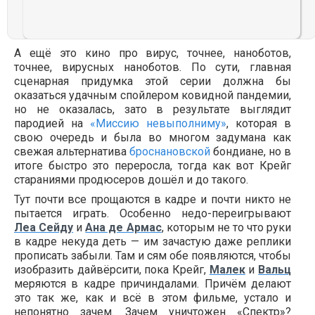
А ещё это кино про вирус, точнее, наноботов,
точнее, вирусных наноботов. По сути, главная
сценарная придумка этой серии должна бы
оказаться удачным спойлером ковидной пандемии,
но не оказалась, зато в результате выглядит
пародией на
«Миссию невыполниму»
, которая в
свою очередь и была во многом задумана как
свежая альтернатива
броснановской
бондиане, но в
итоге быстро это переросла, тогда как вот Крейг
стараниями продюсеров дошёл и до такого.
Тут почти все прощаются в кадре и почти никто не
пытается играть. Особенно недо-переигрывают
Леа Сейду
и
Ана де Армас
, которым не то что руки
в кадре некуда деть — им зачастую даже реплики
прописать забыли. Там и сям обе появляются, чтобы
изобразить дайвёрсити, пока Крейг,
Малек
и
Вальц
меряются в кадре причиндалами. Причём делают
это так же, как и всё в этом фильме, устало и
непонятно зачем. Зачем уничтожен «Спектр»?