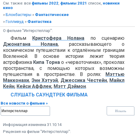
См. также: все
фильмы 2022
,
фильмы 2021
список,
новинки
кино
»
Блокбастеры
»
Фантастические
»
Голливуд
»
Фантастика
О фильме "Интерстеллар":
Фильм
Кристофера Нолана
по сценарию
Джонатана Нолана
, рассказывающего о
космическом путешествии к отдалённым границам
Вселенной. В основе истории лежит теория
астрофизика
Кипа Торна
о «червоточинах», проколах
пространства, с помощью которых возможны
путешествия в пространстве. В ролях:
Мэттью
Макконахи
,
Энн Хэтуэй
,
Джессика Честейн
,
Майкл
Кейн
,
Кейси Аффлек
,
Мэтт Дэймон
.
СЛУШАТЬ САУНДТРЕК ФИЛЬМА
Все новости о фильме »
Информация изменена 31.10.14
Рецензия на фильм "Интерстеллар":