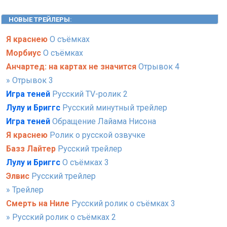
НОВЫЕ ТРЕЙЛЕРЫ
:
Я краснею
О съёмках
Морбиус
О съёмках
Анчартед: на картах не значится
Отрывок 4
» Отрывок 3
Игра теней
Русский TV-ролик 2
Лулу и Бриггс
Русский минутный трейлер
Игра теней
Обращение Лайама Нисона
Я краснею
Ролик о русской озвучке
Базз Лайтер
Русский трейлер
Лулу и Бриггс
О съёмках 3
Элвис
Русский трейлер
» Трейлер
Смерть на Ниле
Русский ролик о съёмках 3
» Русский ролик о съёмках 2