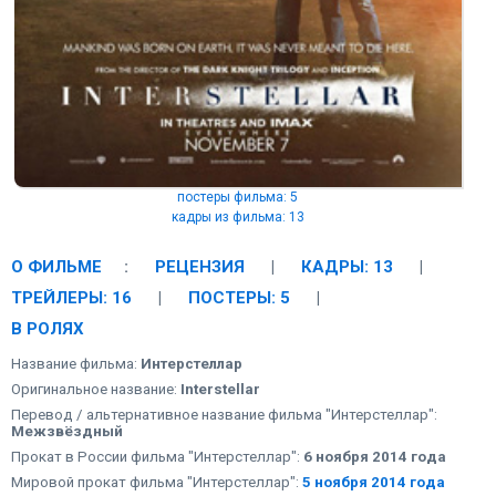
постеры фильма: 5
кадры из фильма: 13
О ФИЛЬМЕ
:
РЕЦЕНЗИЯ
|
КАДРЫ: 13
|
ТРЕЙЛЕРЫ: 16
|
ПОСТЕРЫ: 5
|
В РОЛЯХ
Название фильма:
Интерстеллар
Оригинальное название:
Interstellar
Перевод / альтернативное название фильма "Интерстеллар":
Межзвёздный
Прокат в России фильма "Интерстеллар":
6 ноября 2014 года
Мировой прокат фильма "Интерстеллар":
5 ноября 2014 года