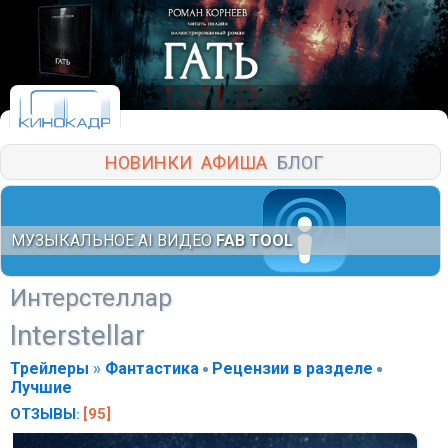
НОВИНКИ
АФИША
БЛОГ
МУЗЫКАЛЬНОЕ AI ВИДЕО
FAB TOOL
Интерстеллар
Interstellar
Трейлеры
»
Фантастика
Рецензии в разделе
Лучшие
ОТЗЫВЫ
[95]
: