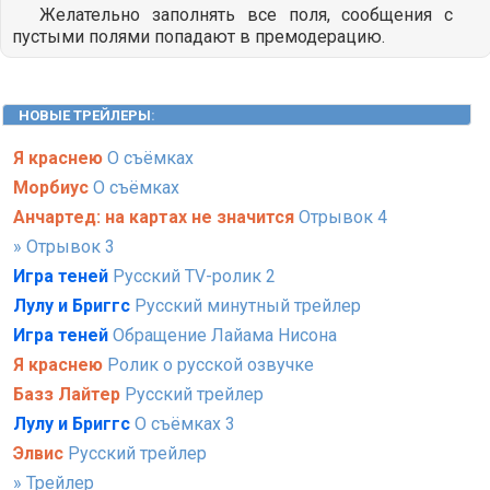
Желательно заполнять все поля, сообщения с
пустыми полями попадают в премодерацию.
НОВЫЕ ТРЕЙЛЕРЫ
:
Я краснею
О съёмках
Морбиус
О съёмках
Анчартед: на картах не значится
Отрывок 4
» Отрывок 3
Игра теней
Русский TV-ролик 2
Лулу и Бриггс
Русский минутный трейлер
Игра теней
Обращение Лайама Нисона
Я краснею
Ролик о русской озвучке
Базз Лайтер
Русский трейлер
Лулу и Бриггс
О съёмках 3
Элвис
Русский трейлер
» Трейлер