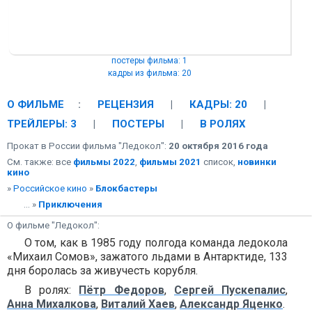
постеры фильма: 1
кадры из фильма: 20
О ФИЛЬМЕ
:
РЕЦЕНЗИЯ
|
КАДРЫ: 20
|
ТРЕЙЛЕРЫ: 3
|
ПОСТЕРЫ
|
В РОЛЯХ
Прокат в России фильма "Ледокол":
20 октября 2016 года
См. также: все
фильмы 2022
,
фильмы 2021
список,
новинки
кино
»
Российское кино
»
Блокбастеры
... »
Приключения
О фильме "Ледокол":
О том, как в 1985 году полгода команда ледокола
«Михаил Сомов», зажатого льдами в Антарктиде, 133
дня боролась за живучесть корубля.
В ролях:
Пётр Федоров
,
Сергей Пускепалис
,
Анна Михалкова
,
Виталий Хаев
,
Александр Яценко
.