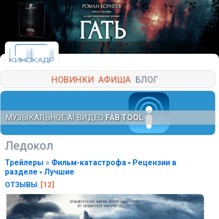
НОВИНКИ
АФИША
БЛОГ
МУЗЫКАЛЬНОЕ AI ВИДЕО
FAB TOOL
Ледокол
Трейлеры
»
Фильм-катастрофа
Рецензии в
разделе
Лучшие
ОТЗЫВЫ
[12]
: