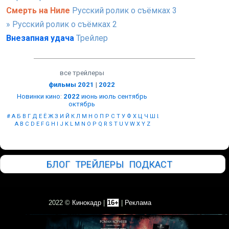
Смерть на Ниле
Русский ролик о съёмках 3
» Русский ролик о съёмках 2
Внезапная удача
Трейлер
все трейлеры
фильмы 2021
|
2022
Новинки кино
:
2022
июнь
июль
сентябрь
октябрь
#
А
Б
В
Г
Д
Е
Ё
Ж
З
И
Й
К
Л
М
Н
О
П
Р
С
Т
У
Ф
Х
Ц
Ч
Ш
Щ
Ы
Э
Ю
Я
A
B
C
D
E
F
G
H
I
J
K
L
M
N
O
P
Q
R
S
T
U
V
W
X
Y
Z
БЛОГ
ТРЕЙЛЕРЫ
ПОДКАСТ
2022 ©
Кинокадр
|
16+
|
Реклама