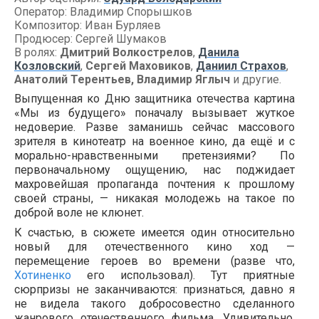
Оператор: Владимир Спорышков
Композитор: Иван Бурляев
Продюсер: Сергей Шумаков
В ролях:
Дмитрий Волкострелов
,
Данила
Козловский
,
Сергей Маховиков
,
Даниил Страхов
,
Анатолий Терентьев, Владимир Яглыч
и другие.
Выпущенная ко Дню защитника отечества картина
«Мы из будущего» поначалу вызывает жуткое
недоверие. Разве заманишь сейчас массового
зрителя в кинотеатр на военное кино, да ещё и с
морально-нравственными претензиями? По
первоначальному ощущению, нас поджидает
махровейшая пропаганда почтения к прошлому
своей страны, — никакая молодежь на такое по
доброй воле не клюнет.
К счастью, в сюжете имеется один относительно
новый для отечественного кино ход —
перемещение героев во времени (разве что,
Хотиненко
его использовал). Тут приятные
сюрпризы не заканчиваются: признаться, давно я
не видела такого добросовестно сделанного
жанрового отечественного фильма. Удивительно,