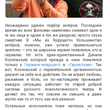
Неожиданно удачен подбор актёров. Последнее
время во всех фильмах навязчиво снимают одни и
те же лица в одних и тех же ракурсах, просто скука
смертная. В «Мы из будущего» большинство
актёров, конечно, уже успело примелькаться
зрителю — кто на широком экране появлялся, кто в
сериалах. Но есть один-единственный Данила
Козловский, который прежде в кино появлялся
только у
Германа-младшего
в
«Гарпастуме»
. Так
вот, Козловский с поразительной органичностью
держит на себе всё действие. Он не играет любовь,
раскаяние и боль, он по-настоящему проживает
каждую ситуацию, работает по старой доброй
системе русского психологического театра. И
делает это так, что совсем не смешно, а даже
жутко как-то от того, как всё реально.
Остальные исполнители тоже неплохи, но они