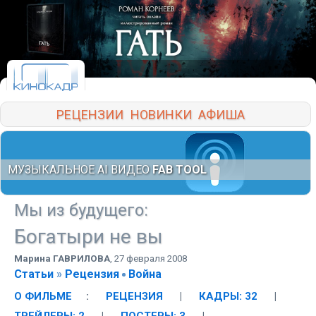
РЕЦЕНЗИИ
НОВИНКИ
АФИША
МУЗЫКАЛЬНОЕ AI ВИДЕО
FAB TOOL
Мы из будущего
:
Богатыри не вы
Марина ГАВРИЛОВА
,
27 февраля 2008
Статьи
»
Рецензия
Война
О ФИЛЬМЕ
:
РЕЦЕНЗИЯ
|
КАДРЫ: 32
|