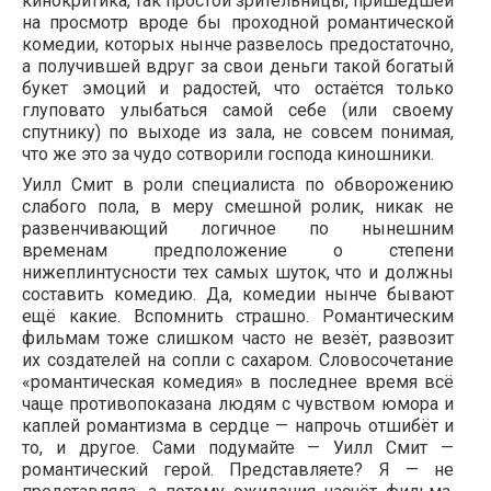
кинокритика, так простой зрительницы, пришедшей
на просмотр вроде бы проходной романтической
комедии, которых нынче развелось предостаточно,
а получившей вдруг за свои деньги такой богатый
букет эмоций и радостей, что остаётся только
глуповато улыбаться самой себе (или своему
спутнику) по выходе из зала, не совсем понимая,
что же это за чудо сотворили господа киношники.
Уилл Смит в роли специалиста по обворожению
слабого пола, в меру смешной ролик, никак не
развенчивающий логичное по нынешним
временам предположение о степени
нижеплинтусности тех самых шуток, что и должны
составить комедию. Да, комедии нынче бывают
ещё какие. Вспомнить страшно. Романтическим
фильмам тоже слишком часто не везёт, развозит
их создателей на сопли с сахаром. Словосочетание
«романтическая комедия» в последнее время всё
чаще противопоказана людям с чувством юмора и
каплей романтизма в сердце — напрочь отшибёт и
то, и другое. Сами подумайте — Уилл Смит —
романтический герой. Представляете? Я — не