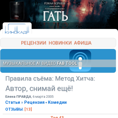
РЕЦЕНЗИИ
НОВИНКИ
АФИША
МУЗЫКАЛЬНОЕ AI ВИДЕО
FAB TOOL
Правила съёма: Метод Хитча
:
Автор, снимай ещё!
Елена ПРАВДА
,
6 марта 2005
Статьи
»
Рецензия
Комедии
ОТЗЫВЫ
[13]
: