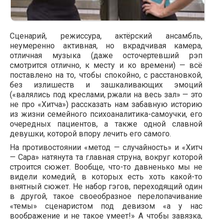
Сценарий, режиссура, актёрский ансамбль,
неумеренно активная, но вкрадчивая камера,
отличная музыка (даже осточертевший рэп
смотрится отлично, к месту и ко времени) — всё
поставлено на то, чтобы спокойно, с расстановкой,
без излишеств и зашкаливающих эмоций
(«валялись под креслами, ржали на весь зал» — это
не про «Хитча») рассказать нам забавную историю
из жизни семейного психоаналитика-самоучки, его
очередных пациентов, а также одной славной
девушки, которой впору лечить его самого.
На противостоянии «метод — случайность» и «Хитч
— Сара» натянута та главная струна, вокруг которой
строится сюжет. Вообще, что-то давненько мы не
видели комедий, в которых есть хоть какой-то
внятный сюжет. Не набор гэгов, переходящий один
в другой, такое своеобразное перелопачивание
«темы» сценаристом под девизом «а у нас
воображение и не такое умеет!» А чтобы завязка,