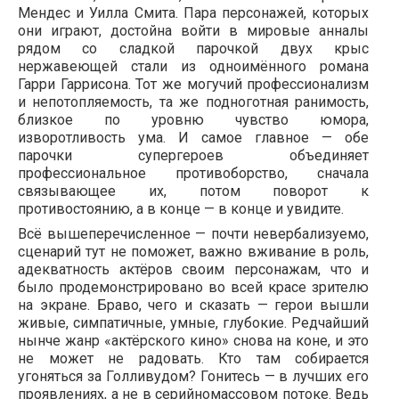
Мендес и Уилла Смита. Пара персонажей, которых
они играют, достойна войти в мировые анналы
рядом со сладкой парочкой двух крыс
нержавеющей стали из одноимённого романа
Гарри Гаррисона. Тот же могучий профессионализм
и непотопляемость, та же подноготная ранимость,
близкое по уровню чувство юмора,
изворотливость ума. И самое главное — обе
парочки супергероев объединяет
профессиональное противоборство, сначала
связывающее их, потом поворот к
противостоянию, а в конце — в конце и увидите.
Всё вышеперечисленное — почти невербализуемо,
сценарий тут не поможет, важно вживание в роль,
адекватность актёров своим персонажам, что и
было продемонстрировано во всей красе зрителю
на экране. Браво, чего и сказать — герои вышли
живые, симпатичные, умные, глубокие. Редчайший
нынче жанр «актёрского кино» снова на коне, и это
не может не радовать. Кто там собирается
угоняться за Голливудом? Гонитесь — в лучших его
проявлениях, а не в серийномассовом потоке. Ведь