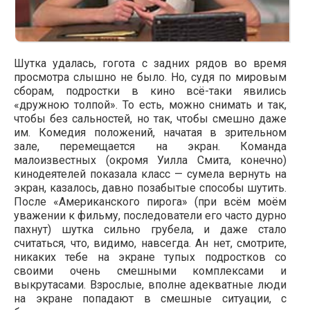
Шутка удалась, гогота с задних рядов во время
просмотра слышно не было. Но, судя по мировым
сборам, подростки в кино всё-таки явились
«дружною толпой». То есть, можно снимать и так,
чтобы без сальностей, но так, чтобы смешно даже
им. Комедия положений, начатая в зрительном
зале, перемещается на экран. Команда
малоизвестных (окромя Уилла Смита, конечно)
кинодеятелей показала класс — сумела вернуть на
экран, казалось, давно позабытые способы шутить.
После «Американского пирога» (при всём моём
уважении к фильму, последователи его часто дурно
пахнут) шутка сильно грубела, и даже стало
считаться, что, видимо, навсегда. Ан нет, смотрите,
никаких тебе на экране тупых подростков со
своими очень смешными комплексами и
выкрутасами. Взрослые, вполне адекватные люди
на экране попадают в смешные ситуации, с