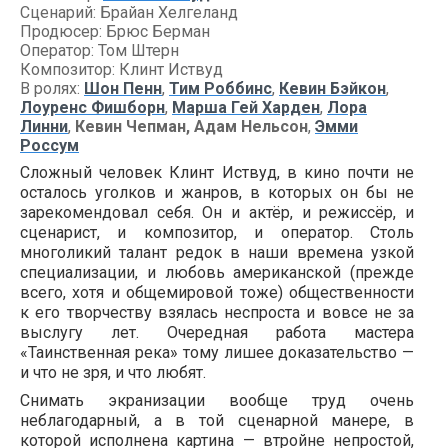
Сценарий: Брайан Хелгеланд
Продюсер: Брюс Берман
Оператор: Том Штерн
Композитор: Клинт Иствуд
В ролях:
Шон Пенн
,
Тим Роббинс
,
Кевин Бэйкон
,
Лоуренс Фишборн
,
Марша Гей Харден
,
Лора
Линни
,
Кевин Чепман, Адам Нельсон
,
Эмми
Россум
Сложный человек Клинт Иствуд, в кино почти не
осталось уголков и жанров, в которых он бы не
зарекомендовал себя. Он и актёр, и режиссёр, и
сценарист, и композитор, и оператор. Столь
многоликий талант редок в наши времена узкой
специализации, и любовь американской (прежде
всего, хотя и общемировой тоже) общественности
к его творчеству взялась неспроста и вовсе не за
выслугу лет. Очередная работа мастера
«Таинственная река» тому лишее доказательство —
и что не зря, и что любят.
Снимать экранизации вообще труд очень
неблагодарный, а в той сценарной манере, в
которой исполнена картина — втройне непростой,