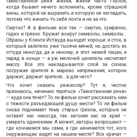
таинственной реки жизни, жизни часто глупой,
когда бывает нечего вспомнить, кроме страшной
вины, которой не выразить и которую не загладить,
потому что винить-то себя почти и не за что.
Смутно? А в фильме всё так — смутно, сумрачно,
гадко и грязно. Кружат вокруг символы, символы…
Образы у Клинта Иствуда выходят хороши: и сток, в
который залетело уже тысячи мячей, но достать их
оттуда некогда, да и некому, и этот немой пацан, и
парад в конце — а уж мелочей ценитель насчитает
массу. Всё это накладывается слой за слоем,
погружая зрителя в марево напряжения, которое
держит, держит зрителя… а для чего?
Что хочет сказать режиссёр? Тут я, честно
признаюсь, начинаю теряться. «Таинственная река»
— куда она течёт? То ли фильм хочет рассказать нам
о тяжести разъедающей душу мести? То ли фильм
снова поднимает тему старых грехов, которые не
оставят нас никогда, так загоняя нас за край —
умереть одинокими. А может, авторы вопрошают —
где кончаемся мы сами, а где начинается тот, кого
окружающие видят на нашем месте? Все кричат —