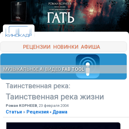
РЕЦЕНЗИИ
НОВИНКИ
АФИША
МУЗЫКАЛЬНОЕ AI ВИДЕО
FAB TOOL
Таинственная река
:
Таинственная река жизни
Роман КОРНЕЕВ
,
23 февраля 2004
Статьи
»
Рецензия
Драма