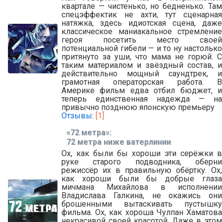
квартале — чистенько, но бедненько. Там
спецэффектик не ахти, тут сценарная
натяжка, здесь идиотская сцена, даже
классическое маниакальное стремление
героя посетить место своей
потенциальной гибели — и то ну настолько
притянуто за уши, что мама не горюй. С
таким материалом и звёздный состав, и
действительно мощный саундтрек, и
грамотная операторская работа. В
Америке фильм едва отбил бюджет, и
теперь единственная надежда — на
привычно позднюю японскую премьеру
Отзывы
:
[1]
«72 метра»:
72 метра ниже ватерлинии
Ох, как были бы хороши эти серёжки в
руке старого подводника, оберни
режиссёр их в правильную обёртку. Ох,
как хороши были бы добрые глаза
мичмана Михайлова в исполнении
Владислава Галкина, не окажись они
брошенными вытаскивать пустышку
фильма. Ох, как хороша Чулпан Хаматова
некрасивой своей красотой. Даже в этом