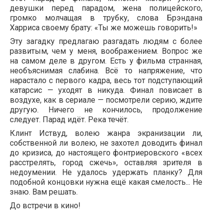
девушки перед парадом, жена полицейского,
громко молчащая в трубку, слова Брэндана
Харриса своему брату: «Ты же можешь говорить!»
Эту загадку предлагаю разгадать людям с более
развитым, чем у меня, воображением. Вопрос же
на самом деле в другом. Есть у фильма странная,
необъяснимая слабина. Всё то напряжение, что
нарастало с первого кадра, весь тот подступающий
катарсис — уходят в никуда. Финал повисает в
воздухе, как в сериале — посмотрели серию, ждите
другую. Ничего не кончилось, продолжение
следует. Парад идёт. Река течёт.
Клинт Иствуд, волею жанра экранизации ли,
собственной ли волею, не захотел доводить финал
до кризиса, до настоящего фонтриеровского «всех
расстрелять, город сжечь», оставляя зрителя в
недоумении. Не удалось удержать планку? Для
подобной концовки нужна ещё какая смелость... Не
знаю. Вам решать.
До встречи в кино!