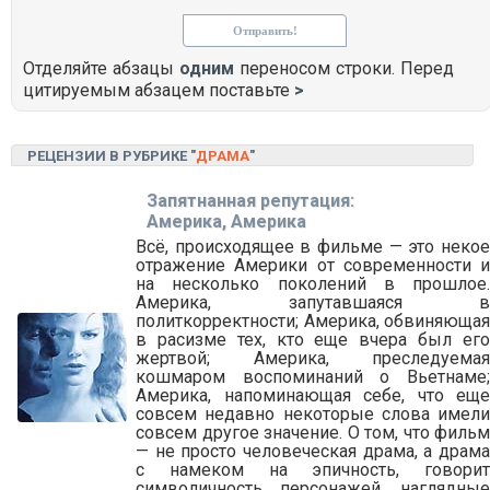
Отделяйте абзацы
одним
переносом строки. Перед
цитируемым абзацем поставьте
>
РЕЦЕНЗИИ В РУБРИКЕ "
ДРАМА
"
Запятнанная репутация:
Америка, Америка
Всё, происходящее в фильме — это некое
отражение Америки от современности и
на несколько поколений в прошлое.
Америка, запутавшаяся в
политкорректности; Америка, обвиняющая
в расизме тех, кто еще вчера был его
жертвой; Америка, преследуемая
кошмаром воспоминаний о Вьетнаме;
Америка, напоминающая себе, что еще
совсем недавно некоторые слова имели
совсем другое значение. О том, что фильм
— не просто человеческая драма, а драма
с намеком на эпичность, говорит
символичность персонажей, наглядные