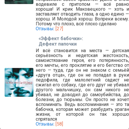
водевиле с притопом — всё равно
хороша! И крик Маковецкого — хоть и
заставляет отводить глаза, а одно едино —
хорош. И Молодой хорош. Вопреки всему.
Потому что плохо, всё плохо сделано
Отзывы
:
[27]
«Эффект бабочки»:
Дефект папочки
И всё становится на места — детская
серьёзность и недетская жестокость,
самоистязание героя, его потерянность,
его мечты, его проклятие и его бегство от
него — туда, где он не знаком с семьёй
«друга отца», где он не попадал в руки
педофила, где малолетний садист не
сжигал его собаку, где его друг не убивал
другого мальчишку, он сам никого не
убивал, не доводил до самоубийства, до
болезни, до тюрьмы. Он просто не хочет
вспоминать. Ведь воспоминания — это та
бабочка, которая может разбудить ураган
жизни, от которой он так хорошо
спрятался
Отзывы
:
[58]