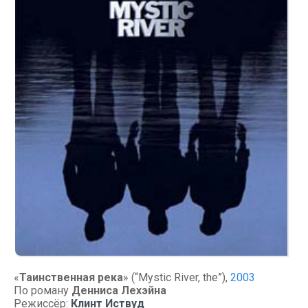
«
Таинственная река
» (“Mystic River, the”),
2003
По роману
Денниса Лехэйна
Режиссёр:
Клинт Иствуд