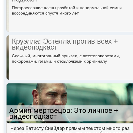
Повзрослевшие члены разбитой и ненормальной семьи
воссоединяются спустя много лет
Круэлла: Эстелла против всех +
видеоподкаст
Сложный, многогранный приквел, с вотэтоповоротами,
похоронами, гэгами, и отсылочками к оригиналу
Армия мертвецов: Это личное +
видеоподкаст
Через Батисту Снайдер прямым текстом много раз