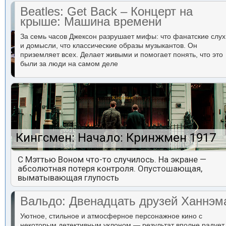
Beatles: Get Back – Концерт на
крыше: Машина времени
За семь часов Джексон разрушает мифы: что фанатские слух
и домысли, что классические образы музыкантов. Он
приземляет всех. Делает живыми и помогает понять, что это
были за люди на самом деле
Кингсмен: Начало: Кринжмен 1917
С Мэттью Воном что-то случилось. На экране —
абсолютная потеря контроля. Опустошающая,
выматывающая глупость
Вальдо: Двенадцать друзей Ханнэм
Уютное, стильное и атмосферное персонажное кино с
некоторым детективным уклоном — результат вполне радует