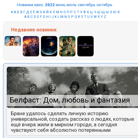
Новинки кино
:
2022
июнь
июль
сентябрь
октябрь
#
А
Б
В
Г
Д
Е
Ё
Ж
З
И
Й
К
Л
М
Н
О
П
Р
С
Т
У
Ф
Х
Ц
Ч
Ш
Щ
Ы
Э
Ю
Я
A
B
C
D
E
F
G
H
I
J
K
L
M
N
O
P
Q
R
S
T
U
V
W
X
Y
Z
Недавние
новинки:
Белфаст: Дом, любовь и фантазия
Бране удалось сделать личную историю
универсальной, создать рассказ о людях, которые
ещё вчера жили в мирном городе, а сегодня
чувствуют себя абсолютно потерянными