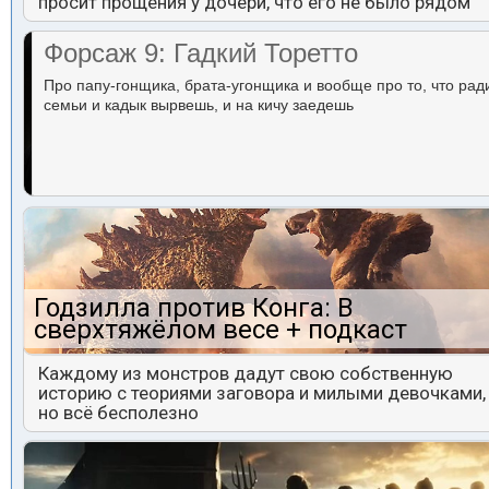
просит прощения у дочери, что его не было рядом
Форсаж 9: Гадкий Торетто
Про папу-гонщика, брата-угонщика и вообще про то, что рад
семьи и кадык вырвешь, и на кичу заедешь
Годзилла против Конга: В
сверхтяжёлом весе + подкаст
Каждому из монстров дадут свою собственную
историю с теориями заговора и милыми девочками,
но всё бесполезно