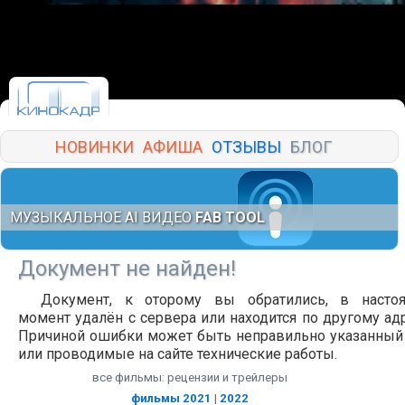
НОВИНКИ
АФИША
ОТЗЫВЫ
БЛОГ
МУЗЫКАЛЬНОЕ AI ВИДЕО
FAB TOOL
Документ не найден!
Документ, к оторому вы обратились, в насто
момент удалён с сервера или находится по другому адр
Причиной ошибки может быть неправильно указанный
или проводимые на сайте технические работы.
все фильмы: рецензии и трейлеры
фильмы 2021
|
2022