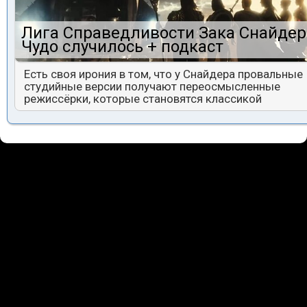
Лига Справедливости Зака Снайдер
Чудо случилось + подкаст
Есть своя ирония в том, что у Снайдера провальные
студийные версии получают переосмысленные
режиссёрки, которые становятся классикой