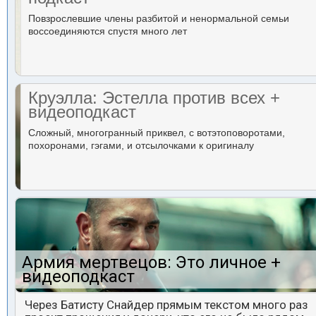
Повзрослевшие члены разбитой и ненормальной семьи
воссоединяются спустя много лет
Круэлла: Эстелла против всех +
видеоподкаст
Сложный, многогранный приквел, с вотэтоповоротами,
похоронами, гэгами, и отсылочками к оригиналу
Армия мертвецов: Это личное +
видеоподкаст
Через Батисту Снайдер прямым текстом много раз