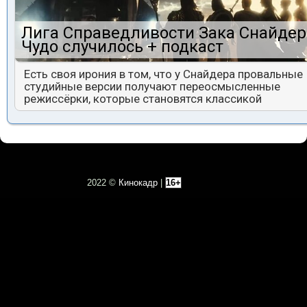
Лига Справедливости Зака Снайдер
Чудо случилось + подкаст
Есть своя ирония в том, что у Снайдера провальные
студийные версии получают переосмысленные
режиссёрки, которые становятся классикой
2022 ©
Кинокадр
|
16+