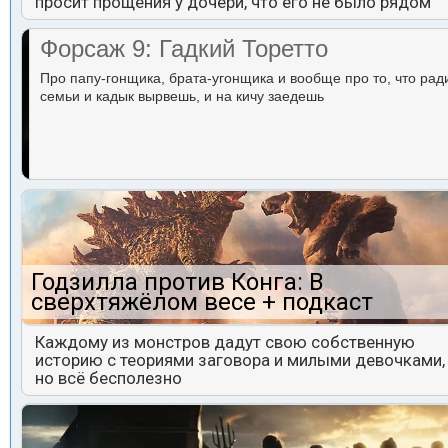
просит прощения у дочери, что его не было рядом
Форсаж 9: Гадкий Торетто
Про папу-гонщика, брата-угонщика и вообще про то, что рад
семьи и кадык вырвешь, и на кичу заедешь
Годзилла против Конга: В
сверхтяжёлом весе + подкаст
Каждому из монстров дадут свою собственную
историю с теориями заговора и милыми девочками,
но всё бесполезно