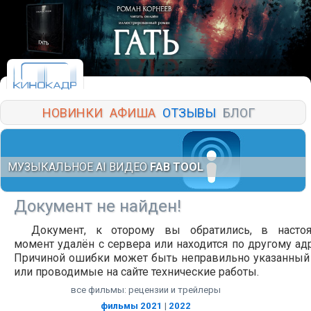
НОВИНКИ
АФИША
ОТЗЫВЫ
БЛОГ
МУЗЫКАЛЬНОЕ AI ВИДЕО
FAB TOOL
Документ не найден!
Документ, к оторому вы обратились, в насто
момент удалён с сервера или находится по другому адр
Причиной ошибки может быть неправильно указанный
или проводимые на сайте технические работы.
все фильмы: рецензии и трейлеры
фильмы 2021
|
2022