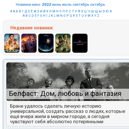
Новинки кино
:
2022
июнь
июль
сентябрь
октябрь
#
А
Б
В
Г
Д
Е
Ё
Ж
З
И
Й
К
Л
М
Н
О
П
Р
С
Т
У
Ф
Х
Ц
Ч
Ш
Щ
Ы
Э
Ю
Я
A
B
C
D
E
F
G
H
I
J
K
L
M
N
O
P
Q
R
S
T
U
V
W
X
Y
Z
Недавние
новинки:
Белфаст: Дом, любовь и фантазия
Бране удалось сделать личную историю
универсальной, создать рассказ о людях, которые
ещё вчера жили в мирном городе, а сегодня
чувствуют себя абсолютно потерянными