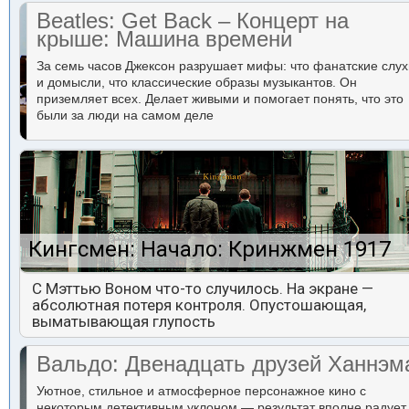
Beatles: Get Back – Концерт на
крыше: Машина времени
За семь часов Джексон разрушает мифы: что фанатские слух
и домысли, что классические образы музыкантов. Он
приземляет всех. Делает живыми и помогает понять, что это
были за люди на самом деле
Кингсмен: Начало: Кринжмен 1917
С Мэттью Воном что-то случилось. На экране —
абсолютная потеря контроля. Опустошающая,
выматывающая глупость
Вальдо: Двенадцать друзей Ханнэм
Уютное, стильное и атмосферное персонажное кино с
некоторым детективным уклоном — результат вполне радует