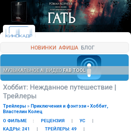
НОВИНКИ
АФИША
БЛОГ
МУЗЫКАЛЬНОЕ AI ВИДЕО
FAB TOOL
Хоббит: Нежданное путешествие
|
Трейлеры
Трейлеры
»
Приключения и фэнтэзи
Хоббит,
Властелин Колец
О ФИЛЬМЕ
:
РЕЦЕНЗИЯ
|
УС
|
КАДРЫ: 241
|
ТРЕЙЛЕРЫ: 49
|