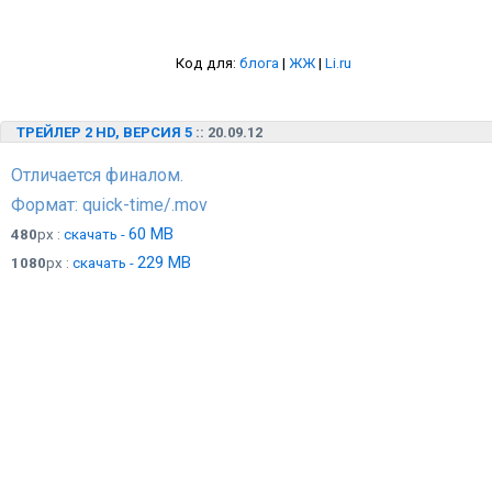
Код для:
блога
|
ЖЖ
|
Li.ru
ТРЕЙЛЕР 2 HD, ВЕРСИЯ 5
:: 20.09.12
Отличается финалом.
Формат: quick-time/.mov
60 MB
480
px :
скачать -
229 MB
1080
px :
скачать -