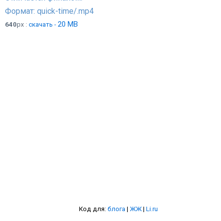
Формат: quick-time/.mp4
20 MB
640
px :
скачать -
Код для:
блога
|
ЖЖ
|
Li.ru