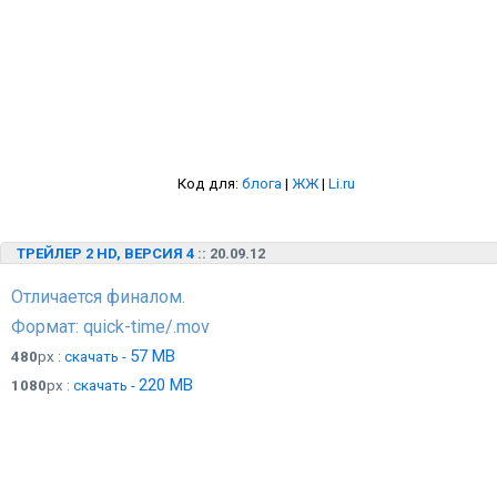
Код для:
блога
|
ЖЖ
|
Li.ru
ТРЕЙЛЕР 2 HD, ВЕРСИЯ 4
:: 20.09.12
Отличается финалом.
Формат: quick-time/.mov
57 MB
480
px :
скачать -
220 MB
1080
px :
скачать -