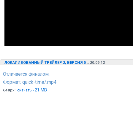
ЛОКАЛИЗОВАННЫЙ ТРЕЙЛЕР 2, ВЕРСИЯ 5
:: 20.09.12
Отличается финалом.
Формат: quick-time/.mp4
21 MB
640
px :
скачать -