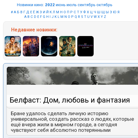
Новинки кино
:
2022
июнь
июль
сентябрь
октябрь
#
А
Б
В
Г
Д
Е
Ё
Ж
З
И
Й
К
Л
М
Н
О
П
Р
С
Т
У
Ф
Х
Ц
Ч
Ш
Щ
Ы
Э
Ю
Я
A
B
C
D
E
F
G
H
I
J
K
L
M
N
O
P
Q
R
S
T
U
V
W
X
Y
Z
Недавние
новинки:
Белфаст: Дом, любовь и фантазия
Бране удалось сделать личную историю
универсальной, создать рассказ о людях, которые
ещё вчера жили в мирном городе, а сегодня
чувствуют себя абсолютно потерянными