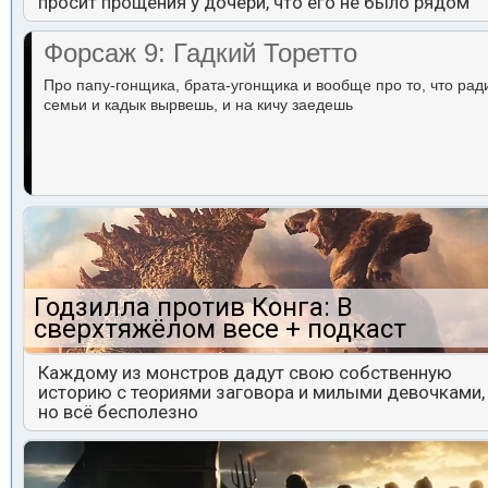
просит прощения у дочери, что его не было рядом
Форсаж 9: Гадкий Торетто
Про папу-гонщика, брата-угонщика и вообще про то, что рад
семьи и кадык вырвешь, и на кичу заедешь
Годзилла против Конга: В
сверхтяжёлом весе + подкаст
Каждому из монстров дадут свою собственную
историю с теориями заговора и милыми девочками,
но всё бесполезно