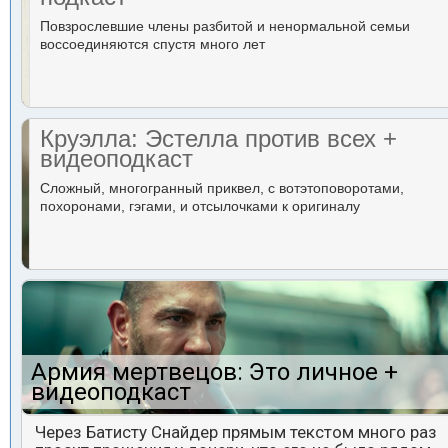
Повзрослевшие члены разбитой и ненормальной семьи
воссоединяются спустя много лет
Круэлла: Эстелла против всех +
видеоподкаст
Сложный, многогранный приквел, с вотэтоповоротами,
похоронами, гэгами, и отсылочками к оригиналу
Армия мертвецов: Это личное +
видеоподкаст
Через Батисту Снайдер прямым текстом много раз