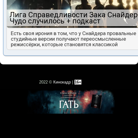
Лига Справедливости Зака Снайдер
Чудо случилось + подкаст
Есть своя ирония в том, что у Снайдера провальные
студийные версии получают переосмысленные
режиссёрки, которые становятся классикой
2022 ©
Кинокадр
|
16+