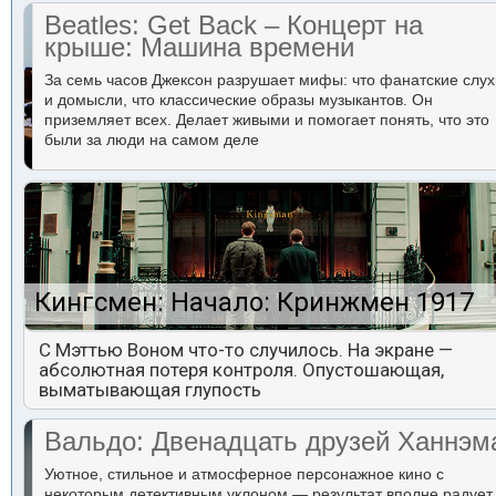
Beatles: Get Back – Концерт на
крыше: Машина времени
За семь часов Джексон разрушает мифы: что фанатские слух
и домысли, что классические образы музыкантов. Он
приземляет всех. Делает живыми и помогает понять, что это
были за люди на самом деле
Кингсмен: Начало: Кринжмен 1917
С Мэттью Воном что-то случилось. На экране —
абсолютная потеря контроля. Опустошающая,
выматывающая глупость
Вальдо: Двенадцать друзей Ханнэм
Уютное, стильное и атмосферное персонажное кино с
некоторым детективным уклоном — результат вполне радует