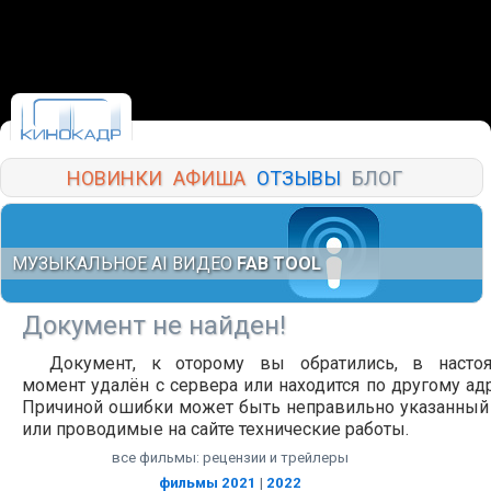
НОВИНКИ
АФИША
ОТЗЫВЫ
БЛОГ
МУЗЫКАЛЬНОЕ AI ВИДЕО
FAB TOOL
Документ не найден!
Документ, к оторому вы обратились, в насто
момент удалён с сервера или находится по другому адр
Причиной ошибки может быть неправильно указанный
или проводимые на сайте технические работы.
все фильмы: рецензии и трейлеры
фильмы 2021
|
2022