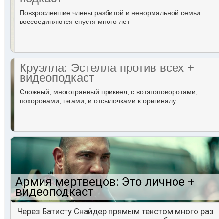
Повзрослевшие члены разбитой и ненормальной семьи
воссоединяются спустя много лет
Круэлла: Эстелла против всех +
видеоподкаст
Сложный, многогранный приквел, с вотэтоповоротами,
похоронами, гэгами, и отсылочками к оригиналу
Армия мертвецов: Это личное +
видеоподкаст
Через Батисту Снайдер прямым текстом много раз