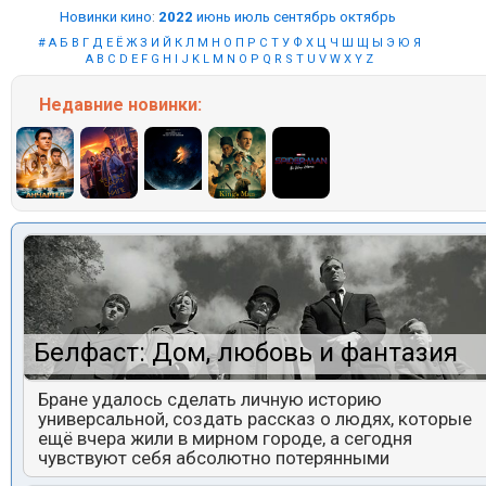
Новинки кино
:
2022
июнь
июль
сентябрь
октябрь
#
А
Б
В
Г
Д
Е
Ё
Ж
З
И
Й
К
Л
М
Н
О
П
Р
С
Т
У
Ф
Х
Ц
Ч
Ш
Щ
Ы
Э
Ю
Я
A
B
C
D
E
F
G
H
I
J
K
L
M
N
O
P
Q
R
S
T
U
V
W
X
Y
Z
Недавние
новинки:
Белфаст: Дом, любовь и фантазия
Бране удалось сделать личную историю
универсальной, создать рассказ о людях, которые
ещё вчера жили в мирном городе, а сегодня
чувствуют себя абсолютно потерянными