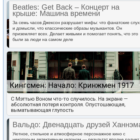
Beatles: Get Back – Концерт на
крыше: Машина времени
За семь часов Джексон разрушает мифы: что фанатские слух
и домысли, что классические образы музыкантов. Он
приземляет всех. Делает живыми и помогает понять, что это
были за люди на самом деле
Кингсмен: Начало: Кринжмен 1917
С Мэттью Воном что-то случилось. На экране —
абсолютная потеря контроля. Опустошающая,
выматывающая глупость
Вальдо: Двенадцать друзей Ханнэм
Уютное, стильное и атмосферное персонажное кино с
некоторым детективным уклоном — результат вполне радует