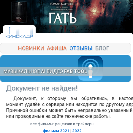
НОВИНКИ
АФИША
ОТЗЫВЫ
БЛОГ
МУЗЫКАЛЬНОЕ AI ВИДЕО
FAB TOOL
Документ не найден!
Документ, к оторому вы обратились, в насто
момент удалён с сервера или находится по другому адр
Причиной ошибки может быть неправильно указанный
или проводимые на сайте технические работы.
все фильмы: рецензии и трейлеры
фильмы 2021
|
2022