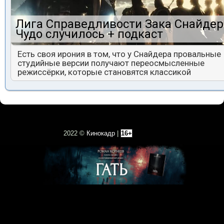
Лига Справедливости Зака Снайдер
Чудо случилось + подкаст
Есть своя ирония в том, что у Снайдера провальные
студийные версии получают переосмысленные
режиссёрки, которые становятся классикой
2022 ©
Кинокадр
|
16+