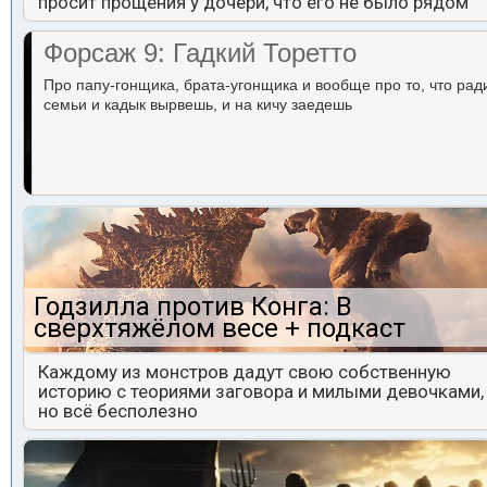
просит прощения у дочери, что его не было рядом
Форсаж 9: Гадкий Торетто
Про папу-гонщика, брата-угонщика и вообще про то, что рад
семьи и кадык вырвешь, и на кичу заедешь
Годзилла против Конга: В
сверхтяжёлом весе + подкаст
Каждому из монстров дадут свою собственную
историю с теориями заговора и милыми девочками,
но всё бесполезно