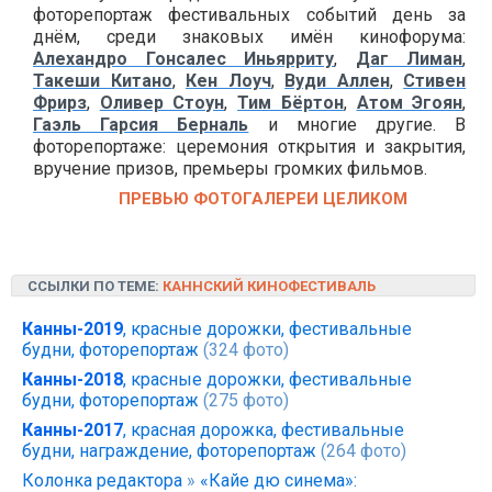
фоторепортаж фестивальных событий день за
днём, среди знаковых имён кинофорума:
Алехандро Гонсалес Иньярриту
,
Даг Лиман
,
Такеши Китано
,
Кен Лоуч
,
Вуди Аллен
,
Стивен
Фрирз
,
Оливер Стоун
,
Тим Бёртон
,
Атом Эгоян
,
Гаэль Гарсия Берналь
и многие другие. В
фоторепортаже: церемония открытия и закрытия,
вручение призов, премьеры громких фильмов.
ПРЕВЬЮ ФОТОГАЛЕРЕИ ЦЕЛИКОМ
ССЫЛКИ ПО ТЕМЕ:
КАННСКИЙ КИНОФЕСТИВАЛЬ
Канны-2019
, красные дорожки, фестивальные
будни, фоторепортаж
(324 фото)
Канны-2018
, красные дорожки, фестивальные
будни, фоторепортаж
(275 фото)
Канны-2017
, красная дорожка, фестивальные
будни, награждение, фоторепортаж
(264 фото)
Колонка редактора
»
«Кайе дю синема»: