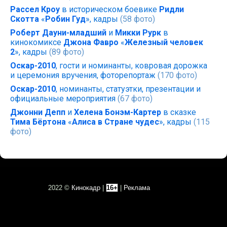
Рассел Кроу
в историческом боевике
Ридли
Скотта
«
Робин Гуд
», кадры
(58 фото)
Роберт Дауни-младший
и
Микки Рурк
в
кинокомиксе
Джона Фавро
«
Железный человек
2
», кадры
(89 фото)
Оскар-2010
, гости и номинанты, ковровая дорожка
и церемония вручения, фоторепортаж
(170 фото)
Оскар-2010
, номинанты, статуэтки, презентации и
официальные мероприятия
(67 фото)
Джонни Депп
и
Хелена Бонэм-Картер
в сказке
Тима Бёртона
«
Алиса в Стране чудес
», кадры
(115
фото)
2022 ©
Кинокадр
|
16+
|
Реклама