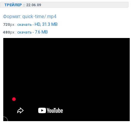
ТРЕЙЛЕР
:: 22.06.09
Формат: quick-time/.mp4
HD, 31.3 MB
720
px :
скачать -
7.6 MB
480
px :
скачать -