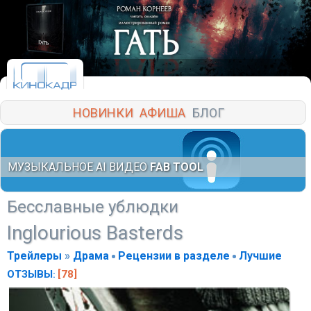
НОВИНКИ
АФИША
БЛОГ
МУЗЫКАЛЬНОЕ AI ВИДЕО
FAB TOOL
Бесславные ублюдки
Inglourious Basterds
Трейлеры
»
Драма
Рецензии в разделе
Лучшие
ОТЗЫВЫ
[78]
: