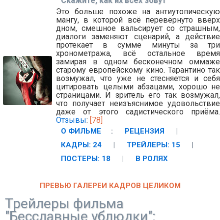
Скажите, как их всех зовут
Это больше похоже на антиутопическую
мангу, в которой всё перевёрнуто вверх
дном, смешное вальсирует со страшным,
диалоги заменяют сценарий, а действие
протекает в сумме минуты за три
хронометража, всё остальное время
замирая в одном бесконечном оммаже
старому европейскому кино. Тарантино так
возмужал, что уже не стесняется и себя
цитировать целыми абзацами, хорошо не
страницами. И зритель его так возмужал,
что получает неизъяснимое удовольствие
даже от этого садистического приёма.
Отзывы
:
[78]
О ФИЛЬМЕ
:
РЕЦЕНЗИЯ
|
КАДРЫ: 24
|
ТРЕЙЛЕРЫ: 15
|
ПОСТЕРЫ: 18
|
В РОЛЯХ
ПРЕВЬЮ ГАЛЕРЕИ КАДРОВ ЦЕЛИКОМ
Трейлеры фильма
"Бесславные ублюдки":