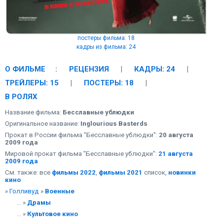
постеры фильма: 18
кадры из фильма: 24
О ФИЛЬМЕ
:
РЕЦЕНЗИЯ
|
КАДРЫ: 24
|
ТРЕЙЛЕРЫ: 15
|
ПОСТЕРЫ: 18
|
В РОЛЯХ
Название фильма:
Бесславные ублюдки
Оригинальное название:
Inglourious Basterds
Прокат в России фильма "Бесславные ублюдки":
20 августа
2009 года
Мировой прокат фильма "Бесславные ублюдки":
21 августа
2009 года
См. также: все
фильмы 2022
,
фильмы 2021
список,
новинки
кино
»
Голливуд
»
Военные
... »
Драмы
... »
Культовое кино