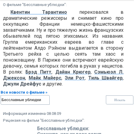
О фильме "Бесславные ублюдки":
Квентин Тарантино
перековался в
драматические режиссеры и снимает кино про
оккупацию Франции немецко-фашистскими
захватчиками. Ну и про тяжелую жизнь французских
обывателей под пятою этихсамых. Из названия.
Группа емериканских евреев во главе с
лейтенантом Алдо Рэйном выдвигается в сторону
Третьего рейха с целью сеять там хаос и
поножовщину. В Париже они встречают еврейскую
девочку, семья которых погибла в руках у нацистов.
В ролях:
Брэд Питт
,
Дайан Крюгер
,
Сэмьюэл Л.
Джексон
,
Майк Майерс
,
Эли Рот
,
Тиль Швайгер
,
Джули Дрейфус
и другие.
Все новости о фильме »
Информация изменена 08.08.09
Рецензия на фильм "Бесславные ублюдки":
Бесславные ублюдки: