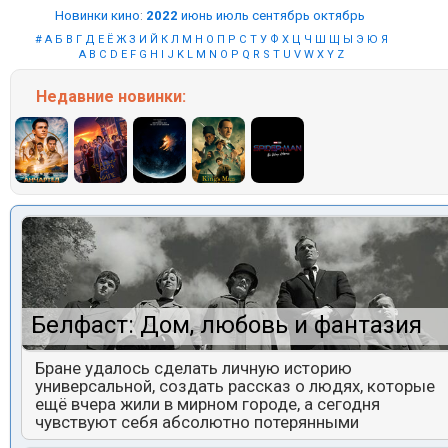
Новинки кино
:
2022
июнь
июль
сентябрь
октябрь
#
А
Б
В
Г
Д
Е
Ё
Ж
З
И
Й
К
Л
М
Н
О
П
Р
С
Т
У
Ф
Х
Ц
Ч
Ш
Щ
Ы
Э
Ю
Я
A
B
C
D
E
F
G
H
I
J
K
L
M
N
O
P
Q
R
S
T
U
V
W
X
Y
Z
Недавние
новинки:
Белфаст: Дом, любовь и фантазия
Бране удалось сделать личную историю
универсальной, создать рассказ о людях, которые
ещё вчера жили в мирном городе, а сегодня
чувствуют себя абсолютно потерянными