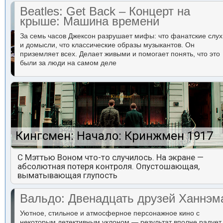
Beatles: Get Back – Концерт на
крыше: Машина времени
За семь часов Джексон разрушает мифы: что фанатские слух
и домысли, что классические образы музыкантов. Он
приземляет всех. Делает живыми и помогает понять, что это
были за люди на самом деле
Кингсмен: Начало: Кринжмен 1917
С Мэттью Воном что-то случилось. На экране —
абсолютная потеря контроля. Опустошающая,
выматывающая глупость
Вальдо: Двенадцать друзей Ханнэм
Уютное, стильное и атмосферное персонажное кино с
некоторым детективным уклоном — результат вполне радует