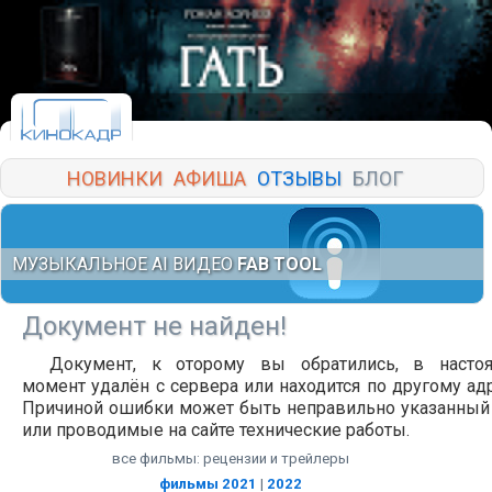
НОВИНКИ
АФИША
ОТЗЫВЫ
БЛОГ
МУЗЫКАЛЬНОЕ AI ВИДЕО
FAB TOOL
Документ не найден!
Документ, к оторому вы обратились, в насто
момент удалён с сервера или находится по другому адр
Причиной ошибки может быть неправильно указанный
или проводимые на сайте технические работы.
все фильмы: рецензии и трейлеры
фильмы 2021
|
2022