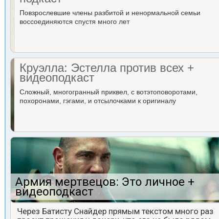
Повзрослевшие члены разбитой и ненормальной семьи
воссоединяются спустя много лет
Круэлла: Эстелла против всех +
видеоподкаст
Сложный, многогранный приквел, с вотэтоповоротами,
похоронами, гэгами, и отсылочками к оригиналу
Армия мертвецов: Это личное +
видеоподкаст
Через Батисту Снайдер прямым текстом много раз