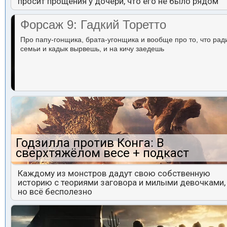
просит прощения у дочери, что его не было рядом
Форсаж 9: Гадкий Торетто
Про папу-гонщика, брата-угонщика и вообще про то, что рад
семьи и кадык вырвешь, и на кичу заедешь
Годзилла против Конга: В
сверхтяжёлом весе + подкаст
Каждому из монстров дадут свою собственную
историю с теориями заговора и милыми девочками,
но всё бесполезно