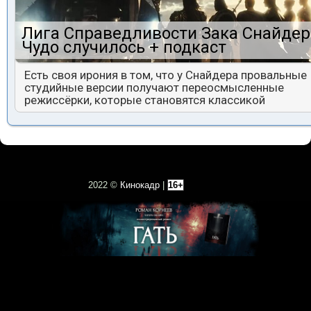
Лига Справедливости Зака Снайдер
Чудо случилось + подкаст
Есть своя ирония в том, что у Снайдера провальные
студийные версии получают переосмысленные
режиссёрки, которые становятся классикой
2022 ©
Кинокадр
|
16+