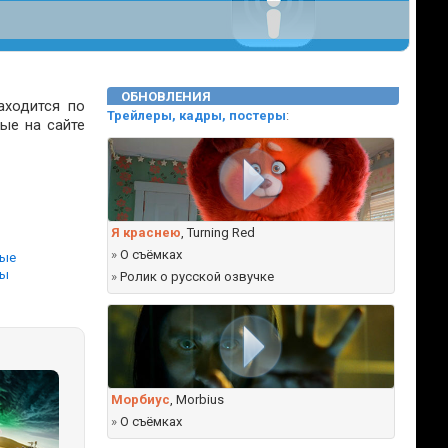
ОБНОВЛЕНИЯ
аходится по
Трейлеры, кадры, постеры
:
ые на сайте
Я краснею
, Turning Red
ы
»
О съёмках
ные
вы
»
Ролик о русской озвучке
Морбиус
, Morbius
»
О съёмках