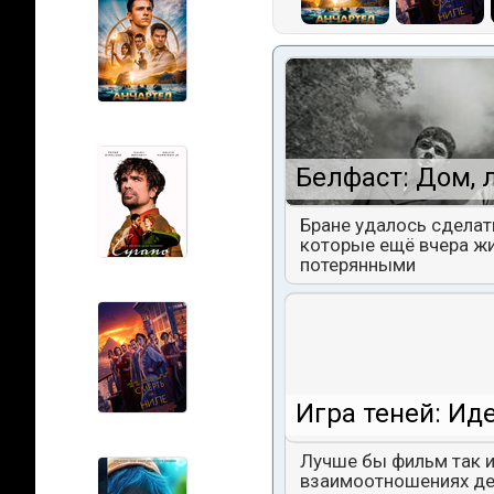
Белфаст: Дом, 
Бране удалось сделат
которые ещё вчера жи
потерянными
Игра теней: Ид
Лучше бы фильм так и
взаимоотношениях дев