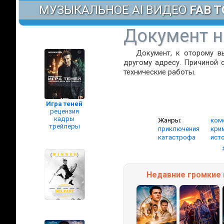
МУЗЫКАЛЬНОЕ AI ВИДЕО
FAB T
Документ н
Документ, к оторому в
другому адресу. Причиной 
технические работы.
Игра теней
рецензия
кадры
Жанры:
ком
трейлеры
приключения
кри
катастрофа
ист
Недавние
громкие