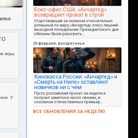
Бокс-офис США: «Анчартед»
возвращает прокат в строй
тилке
Стартовавший за океаном относительно
успешный по миру «Анчартед» плюс лишний
выходной понедельник Президентского дня
обязаны были разогреть...
то
20 февраля, воскресенье
ые игры.
Кинокасса России: «Анчартед» и
«Смерть на Ниле» оставляют
новичков ни с чем
Пусть российский прокат на неделе и
похи. У
получил заметное число свежих, в
основном отечественных премьер...
ВСЕ ОБНОВЛЕНИЯ ЗА НЕДЕЛЮ