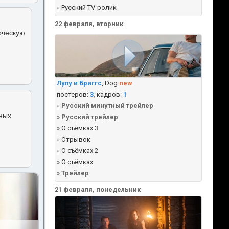
»
Русский TV-ролик
22 февраля, вторник
рческую
Лулу и Бриггс
, Dog
new
постеров:
3
,
кадров:
1
»
Русский минутный трейлер
чных
»
Русский трейлер
»
О съёмках 3
»
Отрывок
»
О съёмках 2
»
О съёмках
»
Трейлер
21 февраля, понедельник