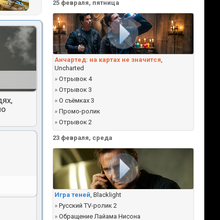
25 февраля, пятница
Анчартед: на картах не значится
,
Uncharted
»
Отрывок 4
»
Отрывок 3
ях,
»
О съёмках 3
но
»
Промо-ролик
»
Отрывок 2
23 февраля, среда
Игра теней
, Blacklight
»
Русский TV-ролик 2
»
Обращение Лайама Нисона