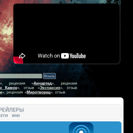
», рецензия
«
Анчартед
», рецензия
н Камон
», отзыв
«
Экспансия
», отзыв
и
», рецензия
«
Миротворец
», отзыв
РЕЙЛЕРЫ
СЕТИ
WIKI