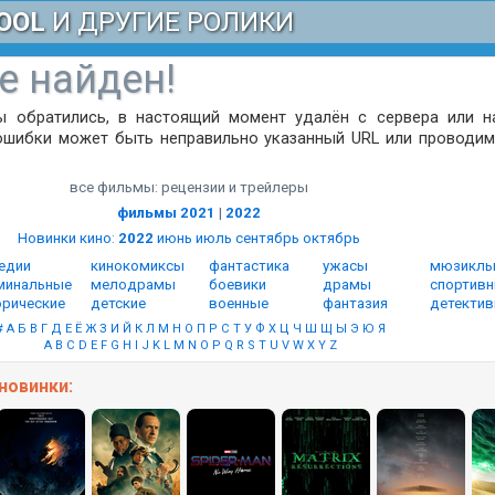
OOL
И ДРУГИЕ РОЛИКИ
е найден!
ы обратились, в настоящий момент удалён с сервера или н
ошибки может быть неправильно указанный URL или проводим
все фильмы: рецензии и трейлеры
фильмы 2021
|
2022
Новинки кино
:
2022
июнь
июль
сентябрь
октябрь
едии
кинокомиксы
фантастика
ужасы
мюзикл
минальные
мелодрамы
боевики
драмы
спортив
орические
детские
военные
фантазия
детекти
#
А
Б
В
Г
Д
Е
Ё
Ж
З
И
Й
К
Л
М
Н
О
П
Р
С
Т
У
Ф
Х
Ц
Ч
Ш
Щ
Ы
Э
Ю
Я
A
B
C
D
E
F
G
H
I
J
K
L
M
N
O
P
Q
R
S
T
U
V
W
X
Y
Z
новинки: