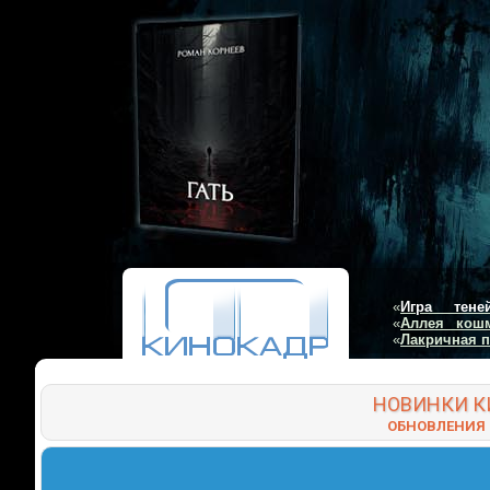
«
Игра тене
«
Аллея кош
«
Лакричная 
НОВИНКИ
К
ОБНОВЛЕНИЯ