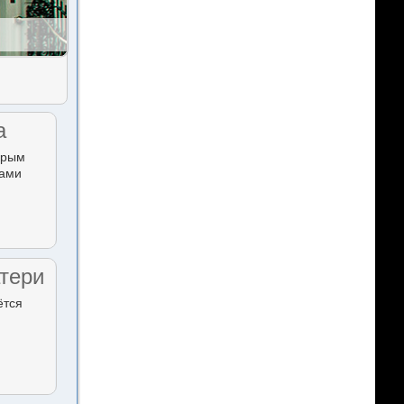
а
орым
тами
тери
ётся