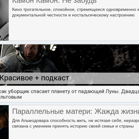
Камон Камон: Не забудь
Кино трогательное, спокойное, стремящееся одновременно 
документальной честности и ностальгическому настроению
Красивое + подкаст
 как уборщик спасает планету от падающей Луны. Двадца
ультовым
Параллельные матери: Жажда жизн
Для Альмодовара способность жить, не истязая себя, нераз
связана с умением принять историю своей семьи и страны