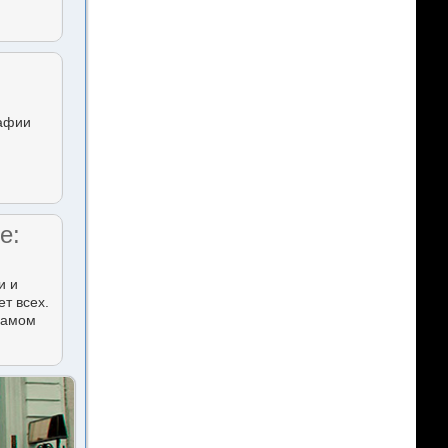
рафии
е:
и и
т всех.
 самом