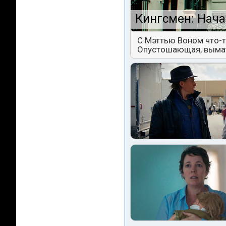
Кингсмен: Нача
С Мэттью Воном что-т
Опустошающая, выма