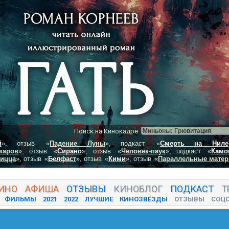
Поиск на Кинокадре
й
», отзыв
«
Падение Луны
», подкаст
«
Смерть на Ниле
маров
», отзыв
«
Сирано
», отзыв
«
Человек-паук
», подкаст
«
Камо
пицца
», отзыв
«
Белфаст
», отзыв
«
Кими
», отзыв
«
Параллельные матер
ИНО
АФИША
ОТЗЫВЫ
КИНО
БЛОГ
ПОДКАСТ
Т
ФИЛЬМЫ
2021
2022
ЛУЧШИЕ
КИНОЗВЁЗДЫ
ОТЗЫВЫ
СОЦ