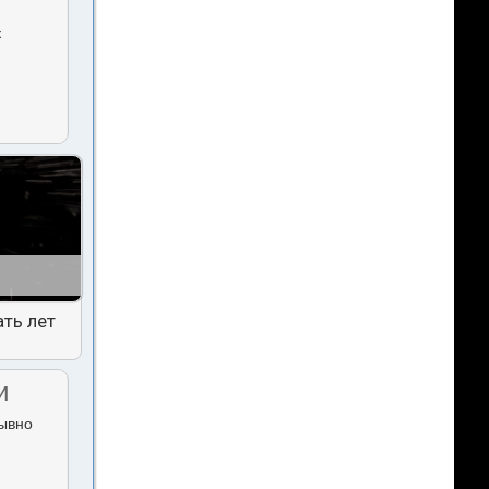
к
ть лет
и
рывно