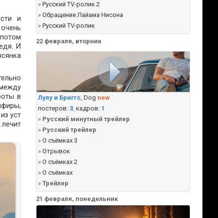
»
Русский TV-ролик 2
»
Обращение Лайама Нисона
сти и
»
Русский TV-ролик
 очень
 потом
22 февраля, вторник
едя. И
всянка
тельно
 между
боты в
Лулу и Бриггс
, Dog
new
мфиры,
постеров:
3
,
кадров:
1
из уст
»
Русский минутный трейлер
 лечит
»
Русский трейлер
»
О съёмках 3
»
Отрывок
»
О съёмках 2
»
О съёмках
»
Трейлер
21 февраля, понедельник