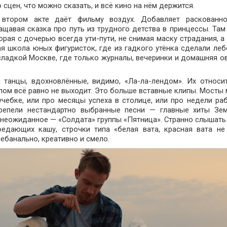
 сцен, что можно сказать, и всё кино на нём держится.
втором акте даёт фильму воздух. Добавляет раскованно
ащавая сказка про путь из трудного детства в принцессы. Там
орая с дочерью всегда ути-пути, не снимая маску страдания, а
ая школа юных фигуристок, где из гадкого утёнка сделали леб
сладкой Москве, где только журналы, вечеринки и домашняя о
 танцы, вдохновлённые, видимо, «Ла-ла-лендом». Их относи
лом всё равно не выходит. Это больше вставные клипы. Мосты
учебке, или про месяцы успеха в столице, или про недели ра
ерепели нестандартно выбранные песни — главные хиты Зе
 неожиданное — «Солдата» группы «Пятница». Странно слышать 
оедающих кашу, строчки типа «белая вата, красная вата не
небанально, креативно и смело.