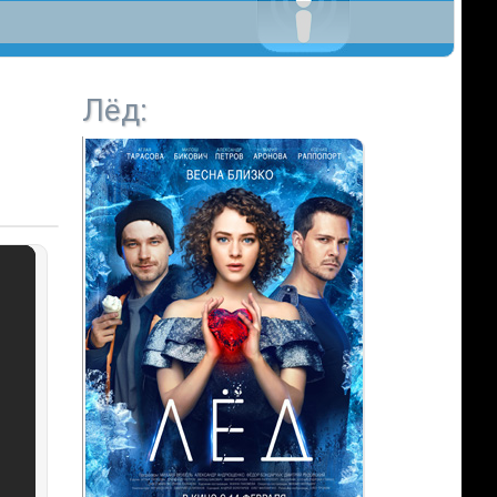
Лёд
: