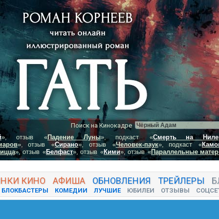
Поиск на Кинокадре
й
», отзыв
«
Падение Луны
», подкаст
«
Смерть на Ниле
маров
», отзыв
«
Сирано
», отзыв
«
Человек-паук
», подкаст
«
Камо
пицца
», отзыв
«
Белфаст
», отзыв
«
Кими
», отзыв
«
Параллельные матер
ИНКИ
КИНО
АФИША
ОБНОВЛЕНИЯ
ТРЕЙЛЕРЫ
Б
БЛОКБАСТЕРЫ
КОМЕДИИ
ЛУЧШИЕ
ЮБИЛЕИ
ОТЗЫВЫ
СОЦСЕ