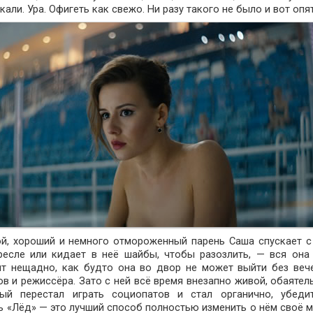
акали. Ура. Офигеть как свежо. Ни разу такого не было и вот опят
той, хороший и немного отмороженный парень Саша спускает с
есле или кидает в неё шайбы, чтобы разозлить, — вся она
сят нещадно, как будто она во двор не может выйти без веч
ов и режиссёра. Зато с ней всё время внезапно живой, обаятел
рый перестал играть социопатов и стал органично, убеди
ь «Лёд» — это лучший способ полностью изменить о нём своё м