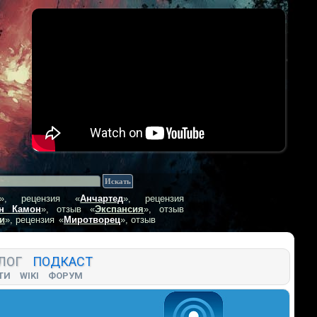
», рецензия
«
Анчартед
», рецензия
н Камон
», отзыв
«
Экспансия
», отзыв
и
», рецензия
«
Миротворец
», отзыв
ЛОГ
ПОДКАСТ
ТИ
WIKI
ФОРУМ