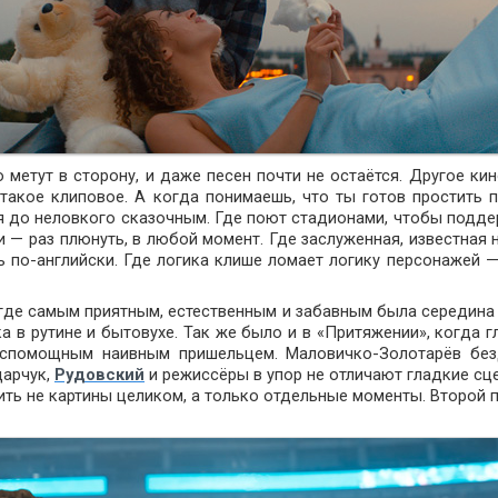
о метут в сторону, и даже песен почти не остаётся. Другое кин
 такое клиповое. А когда понимаешь, что ты готов простить 
я до неловкого сказочным. Где поют стадионами, чтобы подде
и — раз плюнуть, в любой момент. Где заслуженная, известная 
ь по-английски. Где логика клише ломает логику персонажей —
 где самым приятным, естественным и забавным была середина
а в рутине и бытовухе. Так же было и в «Притяжении», когда г
беспомощным наивным пришельцем. Маловичко-Золотарёв бе
дарчук,
Рудовский
и режиссёры в упор не отличают гладкие сц
нить не картины целиком, а только отдельные моменты. Второй 