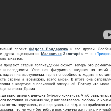
ктивный проект
Фёдора Бондарчука
и его друзей. Особен
ми дуэта сценаристов
Маловичко
-
Золотарёв
— с
«Призра
 спотыкается.
ва продают старый голливудский сюжет. Теперь это романти
 инвалидности. Успешная фигуристка, шедшая на некий 
 падает на выступлении, теряет способность ходить и остаёт
ста страны и, возможно, всего мира». В итоге она отправля
 сопли в квартире с поехавшей опекуншей. Потому что мама
бще ни слова. Драма.
а да приставила к девушке буйного хоккеиста. Чтоб развлекал, 
 ноги поставил. И конечно же, у них завязалась любовь. И конеч
ни потом поругались, она вернулась на лёд, а он прибежал и с
сказала, что не могу без тебя, и все, конечно же, плакали и улы