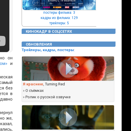
постеры фильма: 3
кадры из фильма: 129
трейлеры: 5
КИНОКАДР В СОЦСЕТЯХ
ОБНОВЛЕНИЯ
Трейлеры, кадры, постеры
:
но он
ком»
и
ческая
самый
Я краснею
, Turning Red
ся без
»
О съёмках
ется в
»
Ролик о русской озвучке
 давно
вернул
но же,
казал,
бались,