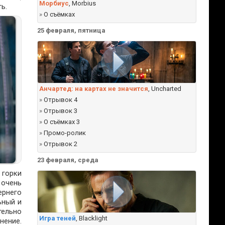
Морбиус
, Morbius
ь.
»
О съёмках
25 февраля, пятница
Анчартед: на картах не значится
, Uncharted
»
Отрывок 4
»
Отрывок 3
»
О съёмках 3
»
Промо-ролик
»
Отрывок 2
23 февраля, среда
 горки
 очень
ернего
ьный и
тельно
Игра теней
, Blacklight
нение.