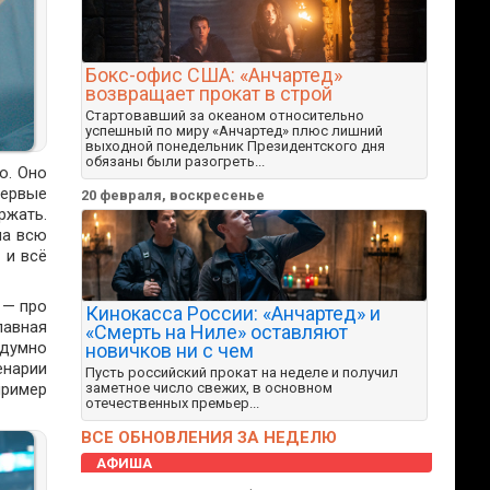
Бокс-офис США: «Анчартед»
возвращает прокат в строй
Стартовавший за океаном относительно
успешный по миру «Анчартед» плюс лишний
выходной понедельник Президентского дня
обязаны были разогреть...
о. Оно
первые
20 февраля, воскресенье
ржать.
на всю
 и всё
 — про
Кинокасса России: «Анчартед» и
лавная
«Смерть на Ниле» оставляют
здумно
новичков ни с чем
енарии
Пусть российский прокат на неделе и получил
пример
заметное число свежих, в основном
отечественных премьер...
ВСЕ ОБНОВЛЕНИЯ ЗА НЕДЕЛЮ
АФИША