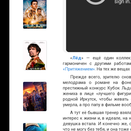
«
Лёд
» — ещё один колле
гармоничен с другими работа
«Притяжением»
. На тех же вещах
Прежде всего, зрителю сно
мелодрама о романе на фоне
престижный конкурс Кубок Льда,
жениха в лице «лучшего фигури
родной Иркутск, чтобы жевать
умерла, а про папу в фильме воо
А тут её бывшая тренер взял
интерес к жизни и, в идеале, на
девушка встала. И конечно же, о
что не могу без тебя, и она тоже 