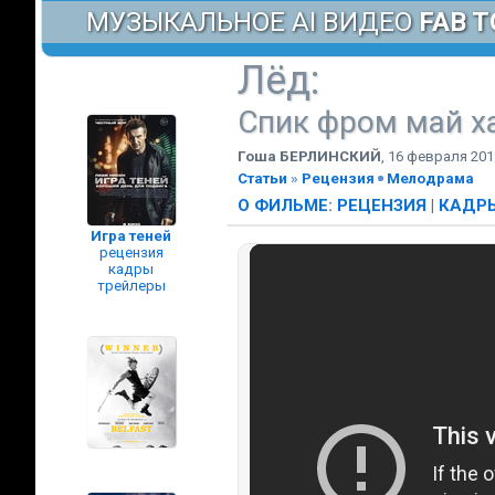
МУЗЫКАЛЬНОЕ AI ВИДЕО
FAB T
Лёд
:
Спик фром май х
Гоша БЕРЛИНСКИЙ
,
16 февраля 201
Статьи
»
Рецензия
Мелодрама
О ФИЛЬМЕ
:
РЕЦЕНЗИЯ
|
КАДРЫ
Игра теней
рецензия
кадры
трейлеры