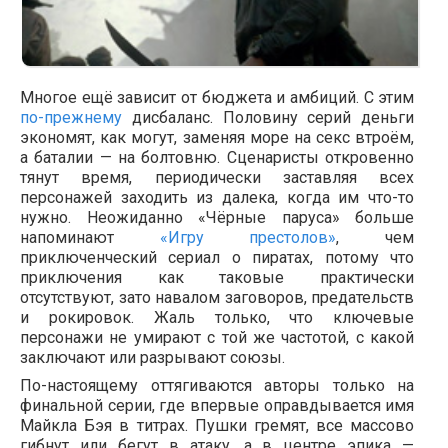
Многое ещё зависит от бюджета и амбиций. С этим
по-прежнему
дисбаланс. Половину серий деньги
экономят, как могут, заменяя море на секс втроём,
а баталии — на болтовню. Сценаристы откровенно
тянут время, периодически заставляя всех
персонажей заходить из далека, когда им что-то
нужно. Неожиданно «Чёрные паруса» больше
напоминают
«Игру престолов»
, чем
приключенческий сериал о пиратах, потому что
приключения как таковые практически
отсутствуют, зато навалом заговоров, предательств
и рокировок. Жаль только, что ключевые
персонажи не умирают с той же частотой, с какой
заключают или разрывают союзы.
По-настоящему оттягиваются авторы только на
финальной серии, где впервые оправдывается имя
Майкла Бэя в титрах. Пушки гремят, все массово
гибнут или бегут в атаку, а в центре эпика —