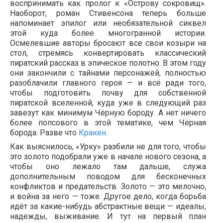
воспринимать как пролог к «Острову сокровищ».
Наоборот, роман Стивенсона теперь больше
напоминает эпилог или необязательной сиквел
этой куда более многогранной истории.
Осмелевшие авторы бросают все свои козыри на
стол, стремясь конвертировать классический
пиратский рассказ в эпическое полотно. В этом году
они закончили с тайнами персонажей, полностью
разоблачили главного героя — и всё ради того,
чтобы подготовить почву для собственной
пиратской вселенной, куда уже в следующий раз
завезут как минимум Чёрную бороду. А нет ничего
более попсового в этой тематике, чем Чёрная
борода. Разве что
Кракен
.
Как выяснилось, «Урку» разбили не для того, чтобы
это золото подобрали уже в начале нового сезона, а
чтобы оно лежало там дальше, служа
дополнительным поводом для бесконечных
конфликтов и предательств. Золото — это мелочно,
и война за него — тоже. Другое дело, когда борьба
идёт за какие-нибудь абстрактные вещи — идеалы,
надежды, выживание. И тут на первый план