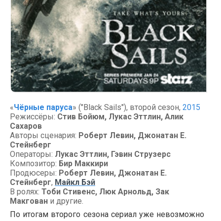
«
Чёрные паруса
» ("Black Sails"), второй сезон,
2015
Режиссёры:
Стив Бойюм, Лукас Эттлин, Алик
Сахаров
Авторы сценария:
Роберт Левин, Джонатан Е.
Стейнберг
Операторы:
Лукас Эттлин, Гэвин Струзерс
Композитор:
Бир Маккири
Продюсеры:
Роберт Левин, Джонатан Е.
Стейнберг
,
Майкл Бэй
В ролях:
Тоби Стивенс, Люк Арнольд, Зак
Макгован
и другие.
По итогам второго сезона сериал уже невозможно