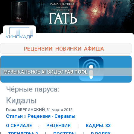
РЕЦЕНЗИИ
НОВИНКИ
АФИША
МУЗЫКАЛЬНОЕ AI ВИДЕО
FAB TOOL
Чёрные паруса
:
Кидалы
Гоша БЕРЛИНСКИЙ
,
31 марта 2015
Статьи
»
Рецензия
Сериалы
О СЕРИАЛЕ
:
РЕЦЕНЗИЯ
|
КАДРЫ: 33