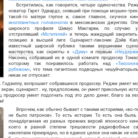
Встретились, как говорится, четыре одиночества. Реж
новатор Гарет Эдвардс, снявший при помощи моушен-трек
такой-то матери глупое и, самое главное, скучное ки
инопланетных головоногих
в мексиканских джунглях. Оп
широкого профиля Шимус Макгарви, по случаю у
отстрелявший
«Мстителей»
и теперь жаждущий закрепить
позицию в высшей лиге. Сценарист-лаконик Дэйв Калл
известный широкой публике такими
вершинами сцена
мастерства
, как скрипты к
«Думу»
и первым
«Неудерж
Наконец собравший их в одной комнате продюсер Томас
которому так понравилось работать над
«Тихооке
рубежом»
, что тема гигантских подводных чешуйчаторыл
никак не отпускает.
ь Годзиллу, вопрошает собравшихся продюсер. Реджи умеет м
й экран, сценарист… ну, предположим, он умеет прикольную ист
ц продюсер умеет подогнать под это дело денег, благо за л
м!
Впрочем, как обычно бывает с такими историями, «во-п
не было патронов». То есть истории. То есть она была,
понадёрганная из разных прежних версий японского кин
коего в разной степени трешовости радиофобные са
наклепали преизрядно, но в единое целое она никак не кле