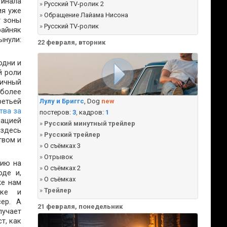
гинала
»
Русский TV-ролик 2
ия уже
»
Обращение Лайама Нисона
 зоны
»
Русский TV-ролик
райняк
ынули:
22 февраля, вторник
одни и
й роли
пичный
более
ретьей
Лулу и Бриггс
, Dog
new
тва за
постеров:
3
,
кадров:
1
ацией
»
Русский минутный трейлер
здесь
»
Русский трейлер
твом и
»
О съёмках 3
»
Отрывок
рию на
»
О съёмках 2
оде и,
»
О съёмках
же нам
»
Трейлер
нке и
ер. А
21 февраля, понедельник
лучает
т, как