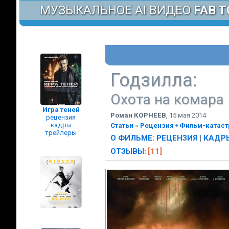
МУЗЫКАЛЬНОЕ AI ВИДЕО
FAB T
Годзилла
:
Охота на комара
Игра теней
Роман КОРНЕЕВ
,
15 мая 2014
рецензия
кадры
Статьи
»
Рецензия
Фильм-катаст
трейлеры
О ФИЛЬМЕ
:
РЕЦЕНЗИЯ
|
КАДРЫ
ОТЗЫВЫ
[11]
: