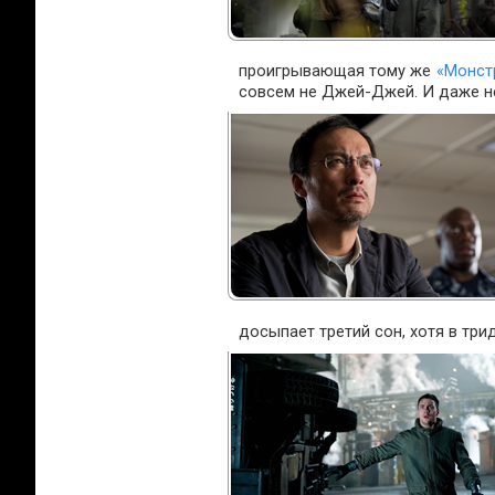
проигрывающая тому же
«Монст
совсем не Джей-Джей. И даже не
досыпает третий сон, хотя в три