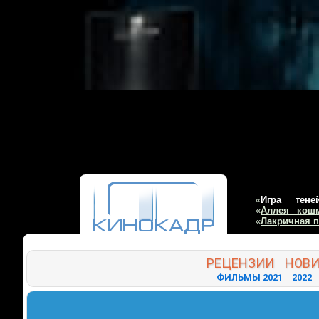
«
Игра тене
«
Аллея кош
«
Лакричная 
РЕЦЕНЗИИ
НОВ
ФИЛЬМЫ 2021
2022