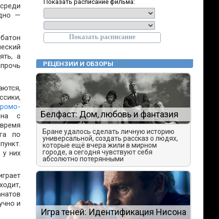
Показать расписание фильма:
осреди
одно —
 батон
ческий
ять, а
РЕЦЕНЗИИ И ОБЗОРЫ
апрочь
аются,
ссики,
ромо-
Белфаст: Дом, любовь и фантазия
ена с
 время
Бране удалось сделать личную историю
га по
универсальной, создать рассказ о людях,
пункт.
которые ещё вчера жили в мирном
городе, а сегодня чувствуют себя
 у них
абсолютно потерянными
играет
ходит,
анатов
учно и
Игра теней: Идентификация Нисона