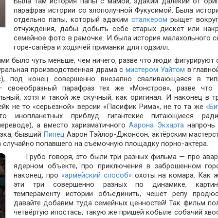
Была там история папы с мамой, эдакий далёкий от ори
парафраз истории со злополучной Фукусимой. Была истор
отдельно папы, который эдаким
сталкером
рыщет вокруг
отчуждения, дабы добыть себе старых дискет или нак
семейное фото в рамочке. И была история малахольного с
горе-сапёра и ходячей приманки для годзилл.
и было чуть меньше, чем ничего, разве что люди фигурируют 
туральная производственная драма с
мистером Уайтом
в главно
ос), под конец совершенно внезапно сваливающаяся в ти
— своеобразный парафраз тех же «Монстров», разве что 
ьный, хотя и такой же скучный, как оригинал. И наконец в т
йк не то «серьёзной» версии «Пасифик Рима», не то та же
«Би
то инопланетных приблуд гигантские питающиеся ради
переводе), а вместо харизматичного
Аарона Экхарта
напрочь 
ёзка, бывший
Пипец
Аарон Тэйлор-Джонсон, актёрским мастерс
а случайно попавшего на съёмочную площадку порно-актёра.
Грубо говоря, это были три разных фильма — про ава
ядерном объекте, про приключения в заброшенном гор
наконец, про
«армейский способ»
охоты на комара. Как 
эти три совершенно разных по динамике, карти
темпераменту истории объединить, чешет репу продюс
давайте добавим туда семейных ценностей! Так фильм по
четвёртую ипостась, такую же пришей кобыле собачий хвос