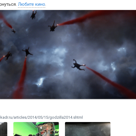
рнуться.
Любите кино
.
kadr.ru/articles/2014/05/15/godzilla2014.shtml