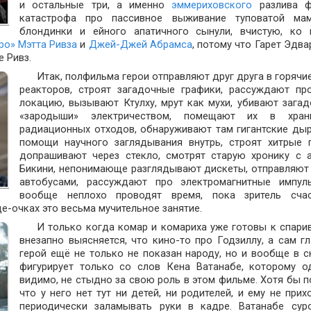
и остальные три, а именно
эммериховского
разлива ф
катастрофа про пассивное выживание туповатой мам
блондинки и ейного апатичного сынули, вчистую, ко 
ро»
Мэтта Ривза
и
Джей-Джей Абрамса
, потому что Гарет Эдва
 Ривз.
Итак, полфильма герои отправляют друг друга в горячи
реакторов, строят загадочные графики, рассуждают пр
локацию, вызывают Ктулху, мрут как мухи, убивают зага
«зародыши» электричеством, помещают их в хран
радиационных отходов, обнаруживают там гигантские ды
помощи научного заглядывания внутрь, строят хитрые 
допрашивают через стекло, смотрят старую хронику с 
Бикини, непонимающе разглядывают дискеты, отправляют
автобусами, рассуждают про электромагнитные импул
вообще неплохо проводят время, пока зритель счас
де-очках это весьма мучительное занятие.
И только когда комар и комариха уже готовы к спари
внезапно выясняется, что кино-то про Годзиллу, а сам г
герой ещё не только не показан народу, но и вообще в 
фигурирует только со слов Кена Ватанабе, которому о
видимо, не стыдно за свою роль в этом фильме. Хотя бы п
что у него нет тут ни детей, ни родителей, и ему не прих
периодически заламывать руки в кадре. Ватанабе сур