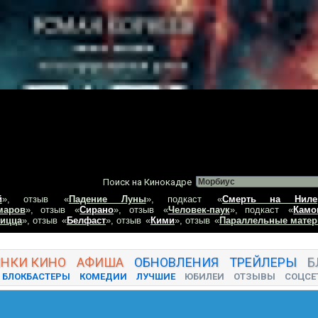
Поиск на Кинокадре
й
», отзыв
«
Падение Луны
», подкаст
«
Смерть на Ниле
маров
», отзыв
«
Сирано
», отзыв
«
Человек-паук
», подкаст
«
Камо
пицца
», отзыв
«
Белфаст
», отзыв
«
Кими
», отзыв
«
Параллельные матер
ИНКИ
КИНО
АФИША
ОБНОВЛЕНИЯ
ТРЕЙЛЕРЫ
Б
БЛОКБАСТЕРЫ
КОМЕДИИ
ЛУЧШИЕ
ЮБИЛЕИ
ОТЗЫВЫ
СОЦСЕ