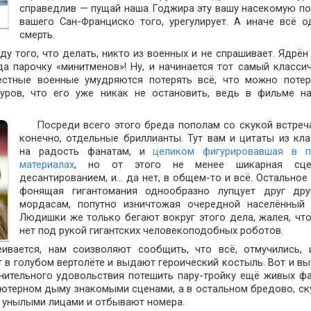
справедлив — пущай наша Годжира эту вашу насекомую п
вашего Сан-Франциско того, урегулирует. А иначе всё 
смерть.
ду того, что делать, никто из военных и не спрашивает. Ядрён
а парочку «минитменов»! Ну, и начинается тот самый класси
естные военные умудряются потерять всё, что можно потер
уров, что его уже никак не остановить, ведь в фильме н
Посреди всего этого бреда пополам со скукой встреч
конечно, отдельные бриллианты. Тут вам и цитаты из кла
на радость фанатам, и
целиком фигурировавшая в п
материалах
, но от этого не менее шикарная сц
десантированием, и… да нет, в общем-то и всё. Остальное
фонящая гигантомания однообразно лупцует друг дру
мордасам, попутно изничтожая очередной населённый 
Людишки же только бегают вокруг этого дела, жалея, что
нет под рукой гигантских человекоподобных роботов.
вается, нам соизволяют сообщить, что всё, отмучились, 
т в голубом вертолёте и выдают героический костыль. Вот и вы
нительного удовольствия потешить пару-тройку ещё живых ф
ютерном дыму знакомыми сценами, а в остальном бредово, ск
 с унылыми лицами и отбывают номера.