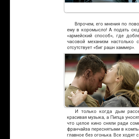
Впрочем, его мнения по пово
ему в коромысло! А подать сюд
«армейский способ», где добл
часовой механизм настолько с
отсутствует «биг рашн хаммер».
И только когда дым рассеи
красивая музыка, а Пипца унося
что целое кино сняли ради сом
франчайза переснятыми в компь
главное без огонька. Все ходят