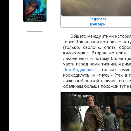
Годзилла
трейлеры
Общего между этими историям
те же. Так первая история — на
(только, сволочь, опять обр
кинокомикс. Вторая история 
лаконичный, и потому более цел
части перед нами типичный риме
Лос-Анджелес»
, только вмес
крокодилусы и «гнусы» (так в 
лишённый всякой харизмы его т
обаянием больше похожий тут н