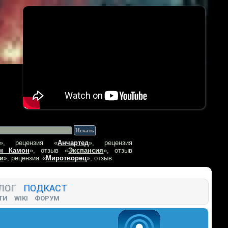
», рецензия
«
Анчартед
», рецензия
н Камон
», отзыв
«
Экспансия
», отзыв
и
», рецензия
«
Миротворец
», отзыв
ЛОГ
ПОДКАСТ
ТИ
WIKI
ФОРУМ