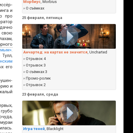
Морбиус
, Morbius
иссёр-
»
О съёмках
инга и
но про
25 февраля, пятница
ератор
дачно
 свою
ахам,
рного
имым»
.
Анчартед: на картах не значится
, Uncharted
 Тулл,
»
Отрывок 4
анским
»
Отрывок 3
ых его
»
О съёмках 3
»
Промо-ролик
оушен-
»
Отрывок 2
орию и
ежалый
23 февраля, среда
ервых,
 грубо
очуда,
мураи
илась.
Игра теней
, Blacklight