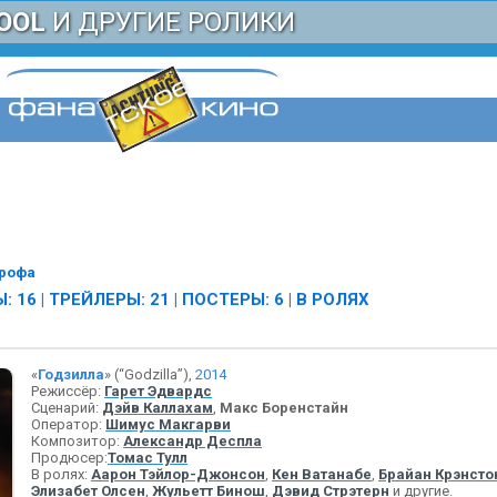
OOL
И ДРУГИЕ РОЛИКИ
рофа
: 16
|
ТРЕЙЛЕРЫ: 21
|
ПОСТЕРЫ: 6
|
В РОЛЯХ
«
Годзилла
» (“Godzilla”),
2014
Режиссёр:
Гарет Эдвардс
Сценарий:
Дэйв Каллахам
,
Макс Боренстайн
Оператор:
Шимус Макгарви
Композитор:
Александр Деспла
Продюсер:
Томас Тулл
В ролях:
Аарон Тэйлор-Джонсон
,
Кен Ватанабе
,
Брайан Крэнсто
Элизабет Олсен
,
Жульетт Бинош
,
Дэвид Стрэтерн
и другие.