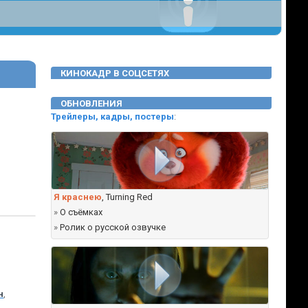
КИНОКАДР В СОЦСЕТЯХ
ОБНОВЛЕНИЯ
Трейлеры, кадры, постеры
:
Я краснею
, Turning Red
»
О съёмках
»
Ролик о русской озвучке
н
,