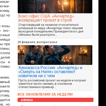
ильм-
очки-
всему,
рдс ну
Бокс-офис США: «Анчартед»
возвращает прокат в строй
Стартовавший за океаном относительно
е зоны
успешный по миру «Анчартед» плюс лишний
о эхо-
выходной понедельник Президентского дня
дочные
обязаны были разогреть...
илища
20 февраля, воскресенье
ры при
планы,
атолла
 детей
ьсы и
тливо
Кинокасса России: «Анчартед» и
«Смерть на Ниле» оставляют
новичков ни с чем
ванию,
Пусть российский прокат на неделе и получил
лавный
заметное число свежих, в основном
сюжете
отечественных премьер...
дному,
ВСЕ ОБНОВЛЕНИЯ ЗА НЕДЕЛЮ
отому,
одится
АФИША
ов, но