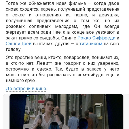
Тогда же обнажается идея фильма — когда двое
снова сходятся: парень, получивший представления
о сексе и отношениях из порно, и девушка,
получившая представления о том же, но из
розовых сопливых мелодрам, где Он всегда
жертвует всем ради Неё, а в конце все уезжают в
закат прямо со свадьбы. Один с
Рокко Сиффреди
и
Сашей Грей
в штанах, другая — с
титаником
на всю
голову.
Это простые вещи, кто-то, повзрослев, понимает их,
а кто-то нет. Левитт же говорит о них уверенно,
остроумно и свежо. Так, будто в запасе у него
много сил, чтобы рассказать о чём-нибудь ещё и
намного ярче.
До встречи в кино
.