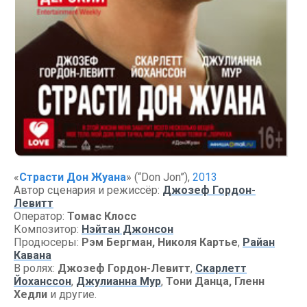
«
Страсти Дон Жуана
» (“Don Jon”),
2013
Автор сценария и режиссёр:
Джозеф Гордон-
Левитт
Оператор:
Томас Клосс
Композитор:
Нэйтан Джонсон
Продюсеры:
Рэм Бергман, Николя Картье
,
Райан
Кавана
В ролях:
Джозеф Гордон-Левитт
,
Скарлетт
Йоханссон
,
Джулианна Мур
,
Тони Данца, Гленн
Хедли
и другие.