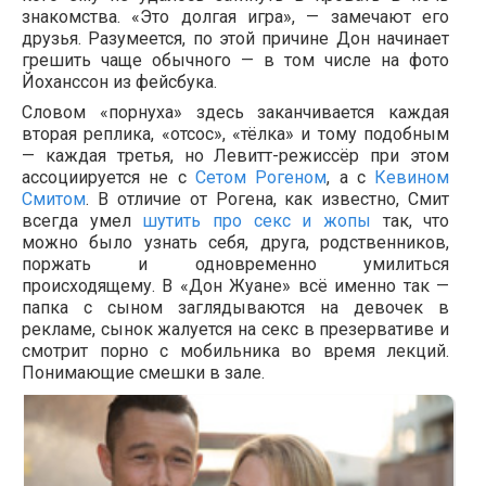
знакомства. «Это долгая игра», — замечают его
друзья. Разумеется, по этой причине Дон начинает
грешить чаще обычного — в том числе на фото
Йоханссон из фейсбука.
Словом «порнуха» здесь заканчивается каждая
вторая реплика, «отсос», «тёлка» и тому подобным
— каждая третья, но Левитт-режиссёр при этом
ассоциируется не с
Сетом Рогеном
, а с
Кевином
Смитом
. В отличие от Рогена, как известно, Смит
всегда умел
шутить про секс и жопы
так, что
можно было узнать себя, друга, родственников,
поржать и одновременно умилиться
происходящему. В «Дон Жуане» всё именно так —
папка с сыном заглядываются на девочек в
рекламе, сынок жалуется на секс в презервативе и
смотрит порно с мобильника во время лекций.
Понимающие смешки в зале.