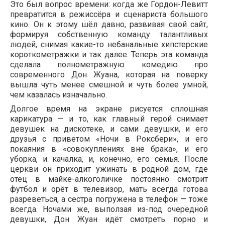
Это был вопрос времени: когда же Гордон-Левитт
превратится в режиссёра и сценариста большого
кино. Он к этому шёл давно, развивая свой сайт,
формируя собственную команду талантливых
людей, снимая какие-то небанальные хипстерские
короткометражки и так далее. Теперь эта команда
сделала полнометражную комедию про
современного Дон Жуана, которая на поверку
вышла чуть менее смешной и чуть более умной,
чем казалась изначально.
Долгое время на экране рисуется сплошная
карикатура — и то, как главный герой снимает
девушек на дискотеке, и сами девушки, и его
друзья с приветом «Ночи в Роксбери», и его
покаяния в «совокуплениях вне брака», и его
уборка, и качалка, и, конечно, его семья. После
церкви он приходит ужинать в родной дом, где
отец в майке-алкоголичке постоянно смотрит
футбол и орёт в телевизор, мать всегда готова
разреветься, а сестра погружена в телефон — тоже
всегда. Ночами же, выползая из-под очередной
девушки, Дон Жуан идёт смотреть порно и