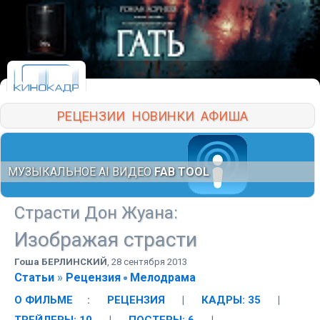
РЕЦЕНЗИИ
НОВИНКИ
АФИША
МУЗЫКАЛЬНОЕ AI ВИДЕО
FAB TOOL
Страсти Дон Жуана
:
Изображая страсти
Гоша БЕРЛИНСКИЙ
,
28 сентября 2013
Статьи
»
Рецензия
Мелодрама
О ФИЛЬМЕ
:
РЕЦЕНЗИЯ
|
КАДРЫ: 35
|