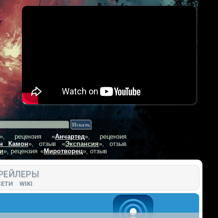
», рецензия
«
Анчартед
», рецензия
н Камон
», отзыв
«
Экспансия
», отзыв
и
», рецензия
«
Миротворец
», отзыв
РЕЙЛЕРЫ
СЕТИ
WIKI