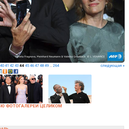
40
41
42
43
44
45
46
47
48
49
...
264
следующая
»
ЬЮ ФОТОГАЛЕРЕИ ЦЕЛИКОМ
ВАЛЬ