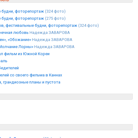
е будни, фоторепортаж
(324 фото)
е будни, фоторепортаж
(275 фото)
зов, фестивальные будни, фоторепортаж
(324 фото)
онечная любовь
Надежда ЗАВАРОВА
тен», «Обожание»
Надежда ЗАВАРОВА
«Молчание Лорны»
Надежда ЗАВАРОВА
ил фильм из Южной Кореи
валь
бедителей
елей со своего фильма в Каннах
, грандиозные планы и пустота