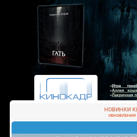
«
Игра тене
«
Аллея кош
«
Лакричная 
НОВИНКИ
К
ОБНОВЛЕНИЯ