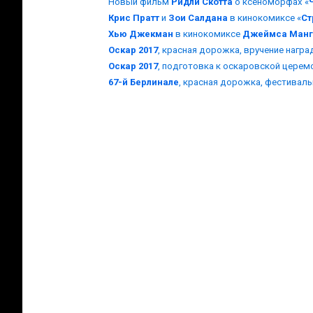
Новый фильм
Ридли Скотта
о ксеноморфах «
Крис Пратт
и
Зои Салдана
в кинокомиксе «
Ст
Хью Джекман
в кинокомиксе
Джеймса Манг
Оскар 2017
, красная дорожка, вручение награ
Оскар 2017
, подготовка к оскаровской цере
67-й Берлинале
, красная дорожка, фестивал