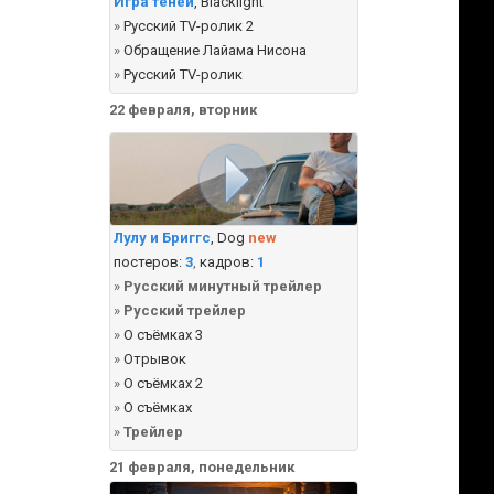
Игра теней
, Blacklight
»
Русский TV-ролик 2
»
Обращение Лайама Нисона
»
Русский TV-ролик
22 февраля, вторник
Лулу и Бриггс
, Dog
new
постеров:
3
,
кадров:
1
»
Русский минутный трейлер
»
Русский трейлер
»
О съёмках 3
»
Отрывок
»
О съёмках 2
»
О съёмках
»
Трейлер
21 февраля, понедельник