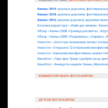
Канны-2019
, красные дорожки, фестивальны
Канны-2018
, красные дорожки, фестивальны
Канны-2016
, красная дорожка, вручение при
Колонка редактора
»
«Кайе дю синема»: беск
Обзор
»
Канны 2008: «Граница рассвета», «Хор
Обзор
»
Канны-2008: «Подменыш», «Сервис», 
Новости
»
«Золотую пальмовую ветвь» получ
Новости
»
Открылся 72-й Каннский кинофести
Новости
»
Каннский кинофестиваль назвал по
Киноблог
»
Ларс фон Триер одобрил уход зрит
Киноблог
»
Анекдоты недели: Канны, Михалков
КОММЕНТИРОВАТЬ ФОТОГАЛЕРЕЮ
ДРУГИЕ ФОТОГАЛЕРЕИ