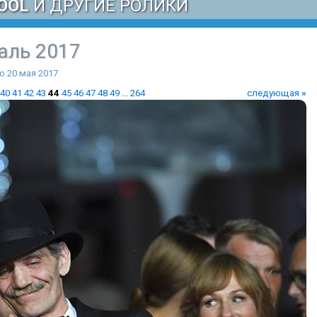
OOL
И ДРУГИЕ РОЛИКИ
аль 2017
о 20 мая 2017
40
41
42
43
44
45
46
47
48
49
...
264
следующая
»