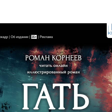
окадр
|
Об издании
|
16+
|
Реклама