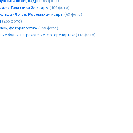
Чужой: Завет
», кадры
(59 фото)
ражи Галактики 2
», кадры
(106 фото)
ольда
«
Логан: Росомаха
», кадры
(63 фото)
д
(265 фото)
монии, фоторепортаж
(159 фото)
ьные будни, награждение, фоторепортаж
(113 фото)