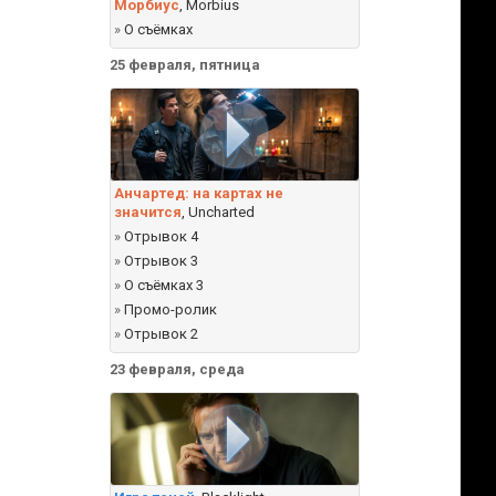
Морбиус
, Morbius
»
О съёмках
25 февраля, пятница
Анчартед: на картах не
значится
, Uncharted
»
Отрывок 4
»
Отрывок 3
»
О съёмках 3
»
Промо-ролик
»
Отрывок 2
23 февраля, среда