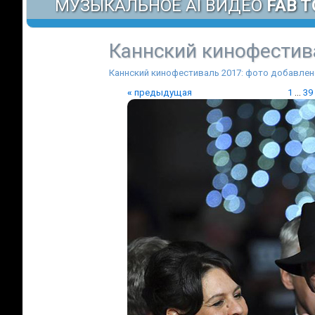
МУЗЫКАЛЬНОЕ AI ВИДЕО
FAB T
Каннcкий кинофестив
Каннcкий кинофестиваль 2017: фото добавлен
«
предыдущая
1
...
39