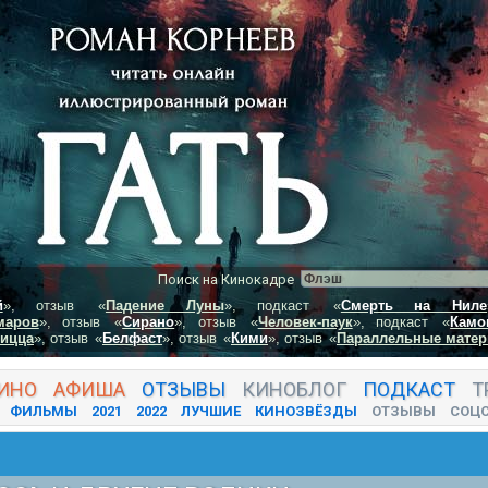
Поиск на Кинокадре
й
», отзыв
«
Падение Луны
», подкаст
«
Смерть на Ниле
маров
», отзыв
«
Сирано
», отзыв
«
Человек-паук
», подкаст
«
Камо
пицца
», отзыв
«
Белфаст
», отзыв
«
Кими
», отзыв
«
Параллельные матер
ИНО
АФИША
ОТЗЫВЫ
КИНО
БЛОГ
ПОДКАСТ
Т
ФИЛЬМЫ
2021
2022
ЛУЧШИЕ
КИНОЗВЁЗДЫ
ОТЗЫВЫ
СОЦ