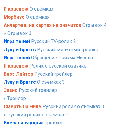
Я краснею
О съёмках
Морбиус
О съёмках
Анчартед: на картах не значится
Отрывок 4
» Отрывок 3
Игра теней
Русский TV-ролик 2
Лулу и Бриггс
Русский минутный трейлер
Игра теней
Обращение Лайама Нисона
Я краснею
Ролик о русской озвучке
Базз Лайтер
Русский трейлер
Лулу и Бриггс
О съёмках 3
Элвис
Русский трейлер
» Трейлер
Смерть на Ниле
Русский ролик о съёмках 3
» Русский ролик о съёмках 2
Внезапная удача
Трейлер