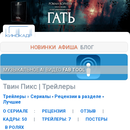
НОВИНКИ
АФИША
БЛОГ
МУЗЫКАЛЬНОЕ AI ВИДЕО
FAB TOOL
Твин Пикс
| Трейлеры
Трейлеры
»
Сериалы
Рецензии в разделе
Лучшие
О СЕРИАЛЕ
:
РЕЦЕНЗИЯ
|
ОТЗЫВ
|
КАДРЫ: 50
|
ТРЕЙЛЕРЫ: 7
|
ПОСТЕРЫ
В РОЛЯХ