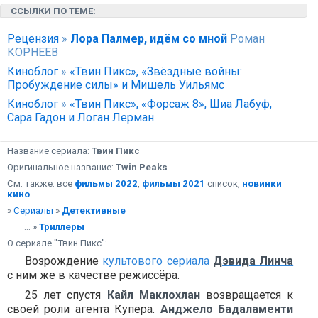
ССЫЛКИ ПО ТЕМЕ:
Рецензия
»
Лора Палмер, идём со мной
Роман
КОРНЕЕВ
Киноблог
»
«Твин Пикс», «Звёздные войны:
Пробуждение силы» и Мишель Уильямс
Киноблог
»
«Твин Пикс», «Форсаж 8», Шиа Лабуф,
Сара Гадон и Логан Лерман
Название сериала:
Твин Пикс
Оригинальное название:
Twin Peaks
См. также: все
фильмы 2022
,
фильмы 2021
список,
новинки
кино
»
Сериалы
»
Детективные
... »
Триллеры
О сериале "Твин Пикс":
Возрождение
культового сериала
Дэвида Линча
с ним же в качестве режиссёра.
25 лет спустя
Кайл Маклохлан
возвращается к
своей роли агента Купера.
Анджело Бадаламенти