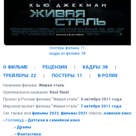
постеры фильма: 11
кадры из фильма: 38
О ФИЛЬМЕ
:
РЕЦЕНЗИЯ
|
КАДРЫ: 38
|
ТРЕЙЛЕРЫ: 22
|
ПОСТЕРЫ: 11
|
В РОЛЯХ
Название фильма:
Живая сталь
Оригинальное название:
Real Steel
Прокат в России фильма "Живая сталь":
6 октября 2011 года
Мировой прокат фильма "Живая сталь":
7 октября 2011 года
См. также: все
фильмы 2022
,
фильмы 2021
список,
новинки кино
»
Голливуд
»
Детское и семейное кино
... »
Драмы
... »
Фантастика