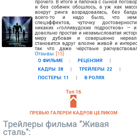
прочего. В итоге и папочка с сыной погово
и без собачек обошлось, а уж как масс
вокруг ринга возрадовалась, без балд
всего-то и надо было, что немн
спецэффектов, чуточку достовернос
никаких «голливудских подростков» — и
довольно простая и незамысловатая истори
меру дубовая и совершенно нереал
становится вдруг вполне живой и интерес
так что даже чёрствые расчувствовал
Отзывы
:
[15]
О ФИЛЬМЕ
:
РЕЦЕНЗИЯ
|
КАДРЫ: 38
|
ТРЕЙЛЕРЫ: 22
|
ПОСТЕРЫ: 11
|
В РОЛЯХ
Топ 16
ПРЕВЬЮ ГАЛЕРЕИ КАДРОВ ЦЕЛИКОМ
Трейлеры фильма "Живая
сталь":