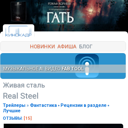
НОВИНКИ
АФИША
БЛОГ
МУЗЫКАЛЬНОЕ AI ВИДЕО
FAB TOOL
Живая сталь
Real Steel
Трейлеры
»
Фантастика
Рецензии в разделе
Лучшие
ОТЗЫВЫ
[15]
: