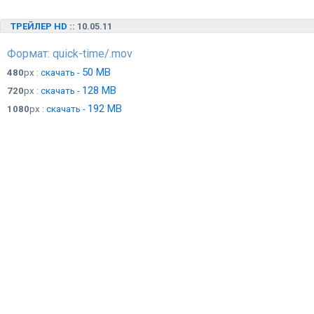
ТРЕЙЛЕР HD
:: 10.05.11
Формат: quick-time/.mov
50 MB
480
px :
скачать -
128 MB
720
px :
скачать -
192 MB
1080
px :
скачать -