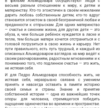
В фильме Альмодовара сосуществуют люди с
весьма разным отношением к миру, к детям и
материнству. Кто-то эгоистичен в своём нежелании
дарить любовь собственным детям; кто-то вдруг
становится эгоистом в своей безграничной любви и
преданности к отпрыскам. Для одних материнство
— счастье и синоним жизни, для других дети — это
обуза, и, чем больше ребёнок нуждается в ласке и
тепле, тем больше матери хочется отстраниться и с
головой погрузиться в свою жизнь и карьеру. Нет
пути правильного, есть путь трудный, и каждый из
описанных Альмодоваром взглядов на мир ведёт к
своим разочарованиям, радостным мгновениям и к
пониманию того, что подлинное счастье — это жить,
не истязая себя.
И для Педро Альмодовара способность жить, не
истязая себя, неразрывно связана с умением
принять и навсегда оставить в памяти историю
своей семьи и страны. Знание и принятие
собственной истории — одна из важнейших точек
опоры для человека, стремящегося победить
ощущение одиночества во времени и пространстве.