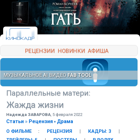
РЕЦЕНЗИИ
НОВИНКИ
АФИША
МУЗЫКАЛЬНОЕ AI ВИДЕО
FAB TOOL
Параллельные матери
:
Жажда жизни
Надежда ЗАВАРОВА
,
5 февраля 2022
Статьи
»
Рецензия
Драма
О ФИЛЬМЕ
:
РЕЦЕНЗИЯ
|
КАДРЫ: 3
|