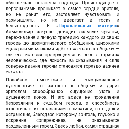
обязательно останется надежда. Происходящее с
персонажами проникает в самое сердце зрителя,
но не ранит его, заставляет чувствовать и
размышлять, но не ввергает в тоску и
безысходность. В «
Параллельных матерях
»
Альмодовар искусно доводит сильные чувства,
переживания и личную трагедию каждого из своих
героев до драматического обобщения, широкими
сценарными мазками идёт от частного к общему —
так его история превращается в эпос о страстях
человеческих, где ясность высказывания и сила
сопереживания героям становятся гораздо важнее
сюжета.
Подобное смысловое и эмоциональное
путешествие от частного к общему и дарит
зрителям своеобразное ощущение уюта и
душевного покоя. И это вовсе не проявление
безразличия к судьбам героев, а способность
отнестись к их страданиям с эмпатией, но с долей
остранения, благодаря которому зритель, глубоко и
искренне сопереживая, не оказывается
раздавленным горем. Здесь любая, самая страшная