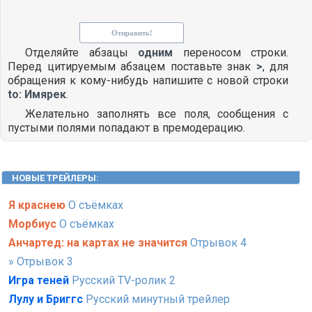
Отделяйте абзацы
одним
переносом строки.
Перед цитируемым абзацем поставьте знак
>
, для
обращения к кому-нибудь напишите с новой строки
to: Имярек
.
Желательно заполнять все поля, сообщения с
пустыми полями попадают в премодерацию.
НОВЫЕ ТРЕЙЛЕРЫ
:
Я краснею
О съёмках
Морбиус
О съёмках
Анчартед: на картах не значится
Отрывок 4
» Отрывок 3
Игра теней
Русский TV-ролик 2
Лулу и Бриггс
Русский минутный трейлер