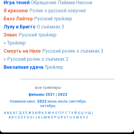
Игра теней
Обращение Лайама Нисона
Я краснею
Ролик о русской озвучке
Базз Лайтер
Русский трейлер
Лулу и Бриггс
О съёмках 3
Элвис
Русский трейлер
» Трейлер
Смерть на Ниле
Русский ролик о съёмках 3
» Русский ролик о съёмках 2
Внезапная удача
Трейлер
все трейлеры
фильмы 2021
|
2022
Новинки кино
:
2022
июнь
июль
сентябрь
октябрь
#
А
Б
В
Г
Д
Е
Ё
Ж
З
И
Й
К
Л
М
Н
О
П
Р
С
Т
У
Ф
Х
Ц
Ч
Ш
Щ
Ы
Э
Ю
Я
A
B
C
D
E
F
G
H
I
J
K
L
M
N
O
P
Q
R
S
T
U
V
W
X
Y
Z