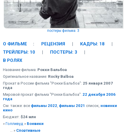
постеры фильма: 3
О ФИЛЬМЕ
:
РЕЦЕНЗИЯ
|
КАДРЫ: 18
|
ТРЕЙЛЕРЫ: 10
|
ПОСТЕРЫ: 3
|
В РОЛЯХ
Название фильма:
Рокки Бальбоа
Оригинальное название:
Rocky Balboa
Прокат в России фильма "Рокки Бальбоа":
25 января 2007
года
Мировой прокат фильма "Рокки Бальбоа":
22 декабря 2006
года
См. также: все
фильмы 2022
,
фильмы 2021
список,
новинки
кино
Бюджет:
$24 млн
»
Голливуд
»
Боевики
... »
Спортивные