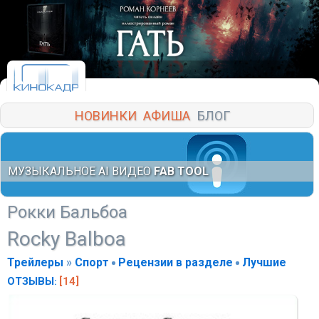
НОВИНКИ
АФИША
БЛОГ
МУЗЫКАЛЬНОЕ AI ВИДЕО
FAB TOOL
Рокки Бальбоа
Rocky Balboa
Трейлеры
»
Спорт
Рецензии в разделе
Лучшие
ОТЗЫВЫ
[14]
: