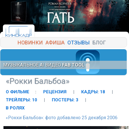
НОВИНКИ
АФИША
ОТЗЫВЫ
БЛОГ
МУЗЫКАЛЬНОЕ AI ВИДЕО
FAB TOOL
«Рокки Бальбоа»
О ФИЛЬМЕ
:
РЕЦЕНЗИЯ
|
КАДРЫ: 18
|
ТРЕЙЛЕРЫ: 10
|
ПОСТЕРЫ: 3
|
В РОЛЯХ
«Рокки Бальбоа»: фото добавлено 25 декабря 2006