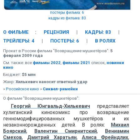
постеры фильма: 6
кадры из фильма: 83
О ФИЛЬМЕ
:
РЕЦЕНЗИЯ
|
КАДРЫ: 83
|
ТРЕЙЛЕРЫ: 4
|
ПОСТЕРЫ: 6
|
В РОЛЯХ
Прокат в России фильма "Возвращение мушкетёров":
5
февраля 2009 года
См. также: все
фильмы 2022
,
фильмы 2021
список,
новинки
кино
Бюджет:
$5 млн
Жанр:
Хилькевич наносит ответный удар
»
Российское кино
»
Сиквел-римейки
О фильме "Возвращение мушкетёров":
Георгий Юнгвальд-Хилькевич
представляет
хулиганский кинокомикс про возвращение
генномодифицированных мушкетёров и их
незаконнорожденных детей. В ролях:
Михаил
Боярский
,
Валентин Смирнитский
,
Вениамин
Смехов
,
Дмитрий Харатьян
,
Алиса Фрейндлих
,