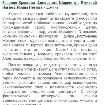
Евгения Крюкова
,
Александр Ширвиндт
,
Дмитрий
Нагиев
,
Ирина Пегова
и другие.
Картина откроется гибелью мушкетеров, что
отнюдь не вышвыривает их из сюжета. С небес они
со стариковской любознательностью наблюдают за
похождениями своих многочисленных детей,
ищущих сокровища кардинала Мазарини. Отпрыски,
конечно, со своими причудами — дочка Д'Артаньяна
Жаклин носит мужские платья, клеит усы и зовет
себя Жаком. У Портоса двое потомков, причем один
не знает, кто его отец. Достойный генофонд
оказался только у Арамиса, произведшего на свет
Анри, возвращающего Жаку его/ее женское начало.
Поиски сокровищ не дают результатов, и тогда
мушкетеры уговаривают Бога отпустить их на сутки,
чтобы помочь потомкам. Усовершенствованные
герои получают в распоряжение суперспособности:
умение проходить сквозь стены, дар ясновидения,
нечеловеческую силу и возможность искривлять
пространственно-временной континуум. С такой
фантастической четверкой за спиной
великовозрастные дети выполняют свою миссию и
получают по заслугам.