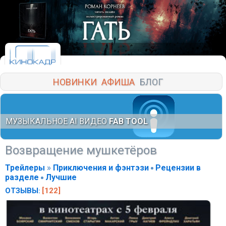
НОВИНКИ
АФИША
БЛОГ
МУЗЫКАЛЬНОЕ AI ВИДЕО
FAB TOOL
Возвращение мушкетёров
Трейлеры
»
Приключения и фэнтэзи
Рецензии в
разделе
Лучшие
ОТЗЫВЫ
[122]
: