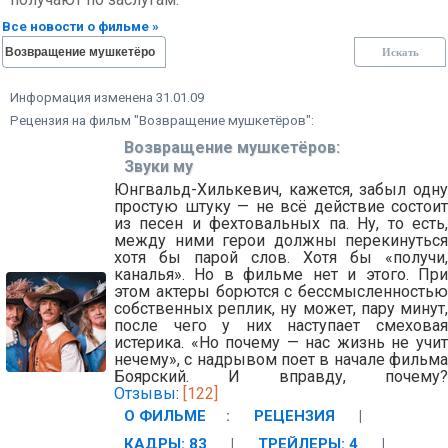
Все новости о фильме »
Информация изменена 31.01.09
Рецензия на фильм "Возвращение мушкетёров":
Возвращение мушкетёров:
Звуки му
Юнгвальд-Хилькевич, кажется, забыл одну
простую штуку — не всё действие состоит
из песен и фехтовальных па. Ну, то есть,
между ними герои должны перекинуться
хотя бы парой слов. Хотя бы «получи,
каналья». Но в фильме нет и этого. При
этом актеры борются с бессмысленностью
собственных реплик, ну может, пару минут,
после чего у них наступает смеховая
истерика. «Но почему — нас жизнь не учит
нечему», с надрывом поет в начале фильма
Боярский. И вправду, почему?
Отзывы
:
[122]
О ФИЛЬМЕ
:
РЕЦЕНЗИЯ
|
КАДРЫ: 83
|
ТРЕЙЛЕРЫ: 4
|