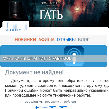
НОВИНКИ
АФИША
ОТЗЫВЫ
БЛОГ
МУЗЫКАЛЬНОЕ AI ВИДЕО
FAB TOOL
Документ не найден!
Документ, к оторому вы обратились, в насто
момент удалён с сервера или находится по другому адр
Причиной ошибки может быть неправильно указанный
или проводимые на сайте технические работы.
все фильмы: рецензии и трейлеры
фильмы 2021
|
2022