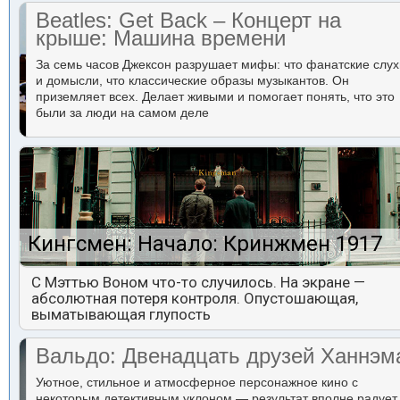
Beatles: Get Back – Концерт на
крыше: Машина времени
За семь часов Джексон разрушает мифы: что фанатские слух
и домысли, что классические образы музыкантов. Он
приземляет всех. Делает живыми и помогает понять, что это
были за люди на самом деле
Кингсмен: Начало: Кринжмен 1917
С Мэттью Воном что-то случилось. На экране —
абсолютная потеря контроля. Опустошающая,
выматывающая глупость
Вальдо: Двенадцать друзей Ханнэм
Уютное, стильное и атмосферное персонажное кино с
некоторым детективным уклоном — результат вполне радует