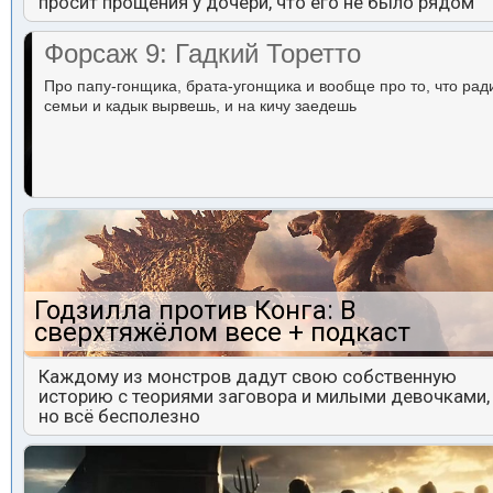
просит прощения у дочери, что его не было рядом
Форсаж 9: Гадкий Торетто
Про папу-гонщика, брата-угонщика и вообще про то, что рад
семьи и кадык вырвешь, и на кичу заедешь
Годзилла против Конга: В
сверхтяжёлом весе + подкаст
Каждому из монстров дадут свою собственную
историю с теориями заговора и милыми девочками,
но всё бесполезно