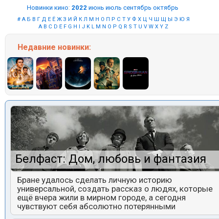
Новинки кино
:
2022
июнь
июль
сентябрь
октябрь
#
А
Б
В
Г
Д
Е
Ё
Ж
З
И
Й
К
Л
М
Н
О
П
Р
С
Т
У
Ф
Х
Ц
Ч
Ш
Щ
Ы
Э
Ю
Я
A
B
C
D
E
F
G
H
I
J
K
L
M
N
O
P
Q
R
S
T
U
V
W
X
Y
Z
Недавние
новинки:
Белфаст: Дом, любовь и фантазия
Бране удалось сделать личную историю
универсальной, создать рассказ о людях, которые
ещё вчера жили в мирном городе, а сегодня
чувствуют себя абсолютно потерянными