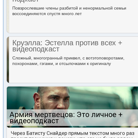
Повзрослевшие члены разбитой и ненормальной семьи
воссоединяются спустя много лет
Круэлла: Эстелла против всех +
видеоподкаст
Сложный, многогранный приквел, с вотэтоповоротами,
похоронами, гэгами, и отсылочками к оригиналу
Армия мертвецов: Это личное +
видеоподкаст
Через Батисту Снайдер прямым текстом много раз