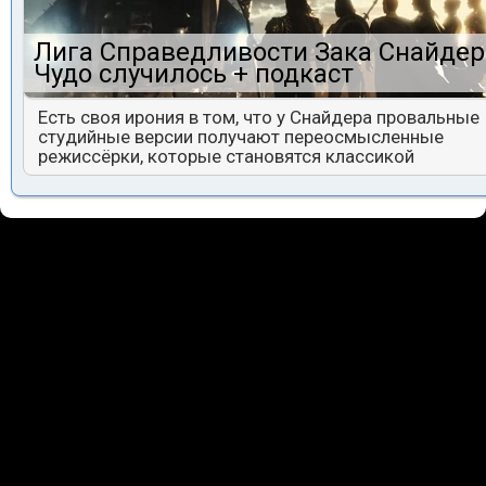
Лига Справедливости Зака Снайдер
Чудо случилось + подкаст
Есть своя ирония в том, что у Снайдера провальные
студийные версии получают переосмысленные
режиссёрки, которые становятся классикой